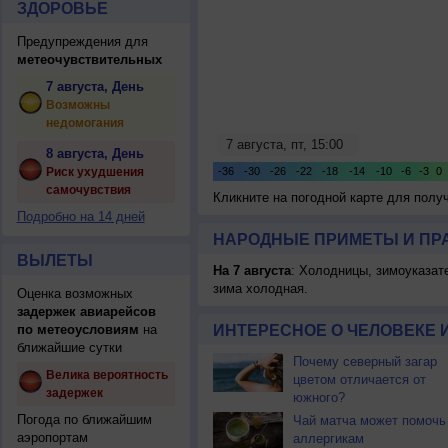
ЗДОРОВЬЕ
Предупреждения для
метеочувствительных
7 августа, День
Возможны
недомогания
8 августа, День
Риск ухудшения
самочувствия
Кликните на погодной карте для пол
Подробно на 14 дней
НАРОДНЫЕ ПРИМЕТЫ И ПР
ВЫЛЕТЫ
На 7 августа
: Холодницы, зимоуказат
зима холодная.
Оценка возможных
задержек авиарейсов
по метеоусловиям
на
ИНТЕРЕСНОЕ О ЧЕЛОВЕКЕ 
ближайшие сутки
Почему северный загар
Велика вероятность
цветом отличается от
задержек
южного?
Погода по ближайшим
Чай матча может помочь
аэропортам
аллергикам