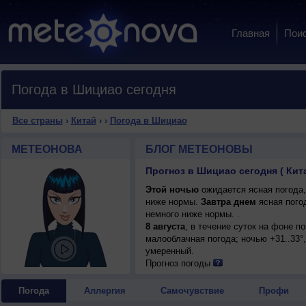
Главная
Пои
Погода в Шициао сегодня
Все страны
›
Китай
›
›
Погода в Шициао
МЕТЕОНОВА
БЛОГ МЕТЕОНОВЫ
Прогноз в Шициао сегодня ( Кит
Этой ночью
ожидается ясная погода,
ниже нормы.
Завтра днем
ясная погод
немного ниже нормы. .
8 августа
, в течение суток на фоне 
малооблачная погода; ночью +31..33°,
умеренный.
Прогноз погоды
Погода
Аллергия
Самочувствие
Профи