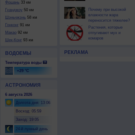
Фошань
33 км
Почему при высокой
Гуанджоу
50 км
влажности жара
Шэньчжэнь
58 км
переносится тяжелее?
Гонконг
91 км
Растения, которые
Макао
92 км
отпугивают мух и
комаров
Шек-Конг
93 км
РЕКЛАМА
ВОДОЕМЫ
Температура воды
+29 °C
АСТРОНОМИЯ
6 августа 2026
Долгота дня: 13:06
Восход: 05:59
Заход: 19:05
24-й лунный день