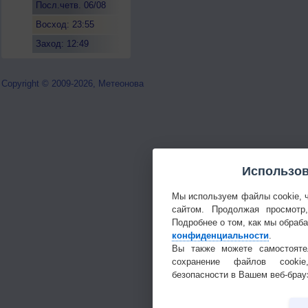
Посл.четв. 06/08
Восход: 23:55
Заход: 12:49
Copyright © 2009-2026, Метеонова
Использов
Мы используем файлы cookie, 
сайтом. Продолжая просмотр
Подробнее о том, как мы обраб
конфиденциальности
.
Вы также можете самостояте
сохранение файлов cookie
безопасности в Вашем веб-брау