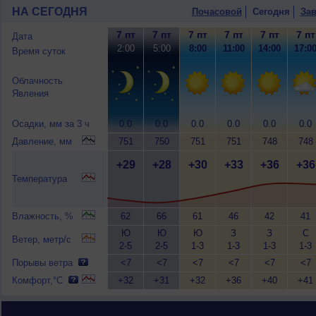
НА СЕГОДНЯ
Почасовой
Сегодня
Зав
7 пт
7 пт
7 пт
7 пт
7 пт
7 пт
Дата
2:00
5:00
8:00
11:00
14:00
17:0
Время суток
Облачность
Явления
Осадки, мм за 3 ч
0.0
0.0
0.0
0.0
0.0
0.0
Давление, мм
751
750
751
751
748
748
+29
+28
+30
+33
+36
+36
Температура
Влажность, %
62
66
61
46
42
41
Ю
Ю
Ю
З
З
С
Ветер, метр/с
2-5
2-5
1-3
1-3
1-3
1-3
Порывы ветра
<7
<7
<7
<7
<7
<7
Комфорт,°C
+32
+31
+32
+36
+40
+41