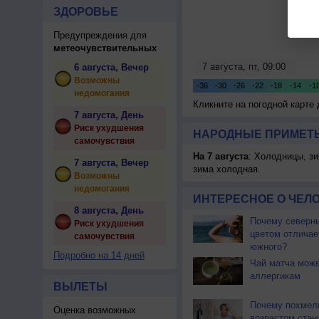
ЗДОРОВЬЕ
Предупреждения для
метеочувствительных
6 августа, Вечер
Возможны
недомогания
Кликните на погодной карте
7 августа, День
Риск ухудшения
НАРОДНЫЕ ПРИМЕТЫ
самочувствия
На 7 августа
: Холодницы, зи
7 августа, Вечер
зима холодная.
Возможны
недомогания
ИНТЕРЕСНОЕ О ЧЕЛО
8 августа, День
Почему северны
Риск ухудшения
цветом отличае
самочувствия
южного?
Подробно на 14 дней
Чай матча може
аллергикам
ВЫЛЕТЫ
Почему похмел
Оценка возможных
возрастом стан