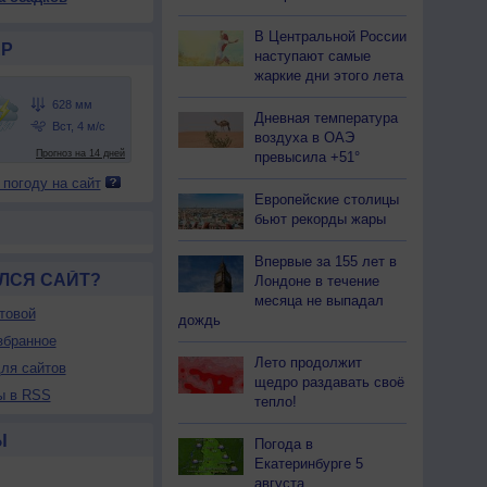
В Центральной России
Р
наступают самые
жаркие дни этого лета
Дневная температура
воздуха в ОАЭ
превысила +51°
 погоду на сайт
Европейские столицы
бьют рекорды жары
Впервые за 155 лет в
ЛСЯ САЙТ?
Лондоне в течение
месяца не выпадал
товой
дождь
збранное
Лето продолжит
ля сайтов
щедро раздавать своё
ы в RSS
тепло!
Ы
Погода в
Екатеринбурге 5
августа