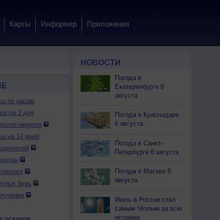
Карты
Информер
Приложения
НОВОСТИ
Погода в
НЕ
Екатеринбурге 6
августа
ды по часам
оз на 3 дня
Погода в Краснодаре
6 августа
огноз неделю
ды на 14 дней
Погода в Санкт-
водителей
Петербурге 6 августа
погоды
Погода в Москве 6
прогноз
августа
итных бурь
лучения
Июль в России стал
самым тёплым за всю
историю
а осадков