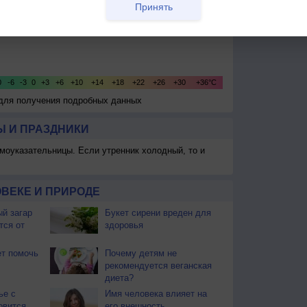
Принять
 для получения подробных данных
 И ПРАЗДНИКИ
моуказательницы. Если утренник холодный, то и
ВЕКЕ И ПРИРОДЕ
й загар
Букет сирени вреден для
тся от
здоровья
т помочь
Почему детям не
рекомендуется веганская
диета?
ье с
Имя человека влияет на
овится
его внешность