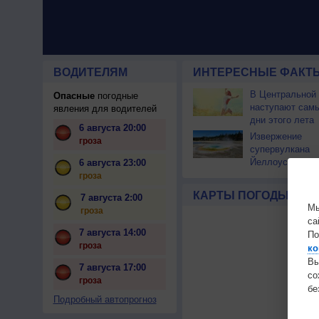
ВОДИТЕЛЯМ
ИНТЕРЕСНЫЕ ФАКТЫ
В Центральной
Опасные
погодные
наступают сам
явления для водителей
дни этого лета
6 августа 20:00
Извержение
гроза
супервулкана
Йеллоустоун не
6 августа 23:00
к уничтожению
гроза
цивилизации
КАРТЫ ПОГОДЫ
7 августа 2:00
Мы
гроза
са
7 августа 14:00
По
гроза
ко
Вы
7 августа 17:00
с
гроза
бе
Подробный автопрогноз