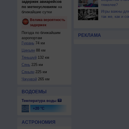
задержек авиарейсов
тяжелее?
по метеоусловиям
на
Игры важны для
ближайшие сутки
так же, как и со
Велика вероятность
задержек
Погода по ближайшим
РЕКЛАМА
аэропортам
Гуюань
74 км
Цинъян
88 км
Тяньшуй
132 км
Сянь
225 км
Сяньян
225 км
Чжунвэй
265 км
ВОДОЕМЫ
Температура воды
+20 °C
АСТРОНОМИЯ