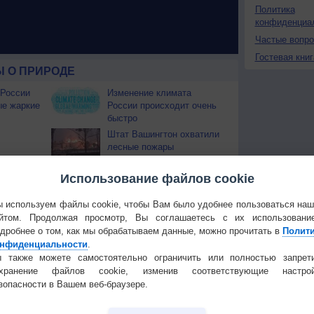
Политика
конфиденциа
Частые вопр
Гостевая книг
 О ПРИРОДЕ
 России
Изменение климата
ые жаркие
России происходит очень
быстро
Штат Вашингтон охватили
лесные пожары
 приведёт
Использование файлов cookie
Температура
Облачность
Осадки
 используем файлы cookie, чтобы Вам было удобнее пользоваться на
йтом. Продолжая просмотр, Вы соглашаетесь с их использовани
дробнее о том, как мы обрабатываем данные, можно прочитать в
Полит
нфиденциальности
.
 также можете самостоятельно ограничить или полностью запрет
охранение файлов cookie, изменив соответствующие настрой
зопасности в Вашем веб-браузере.