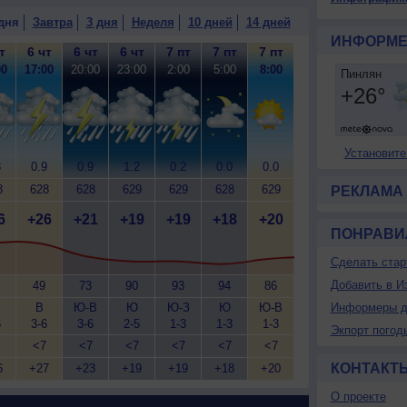
дня
Завтра
3 дня
Неделя
10 дней
14 дней
ИНФОРМЕ
т
6 чт
6 чт
6 чт
7 пт
7 пт
7 пт
00
17:00
20:00
23:00
2:00
5:00
8:00
Установите
3
0.9
0.9
1.2
0.2
0.0
0.0
8
628
628
629
629
628
629
РЕКЛАМА
6
+26
+21
+19
+19
+18
+20
ПОНРАВИ
Сделать стар
Добавить в И
49
73
90
93
94
86
В
Ю-В
Ю
Ю-З
Ю
Ю-В
Информеры д
6
3-6
3-6
2-5
1-3
1-3
1-3
Экпорт погод
<7
<7
<7
<7
<7
<7
КОНТАКТ
6
+27
+23
+19
+19
+18
+20
О проекте