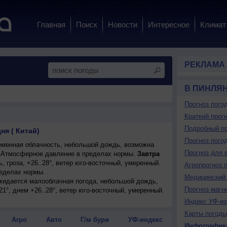
Главная
Поиск
Новости
Интересное
Климат
РЕКЛАМА
В ПИНЛЯ
Прогноз пого
Краткий прогн
Подробный пр
ня ( Китай)
Прогноз пого
менная облачность, небольшой дождь, возможна
Прогноз для 
°. Атмосферное давление в пределах нормы.
Завтра
 гроза, +26..28°, ветер юго-восточный, умеренный.
Агропрогноз 
еделах нормы. .
Медицинский 
ожидается малооблачная погода, небольшой дождь,
Прогноз магн
21°, днем +26..28°, ветер юго-восточный, умеренный.
Индекс УФ-из
Карты погоды
Агро
Авто
Г/м бури
УФ-индекс
Инфографик