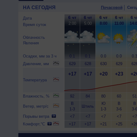
НА СЕГОДНЯ
Почасовой
Сего
6 чт
6 чт
6 чт
6 чт
6 ч
Дата
2:00
5:00
8:00
11:00
14:
Время суток
Облачность
Явления
Осадки, мм за 3 ч
0.1
0.1
0.0
0.0
0.
Давление, мм
629
628
630
629
62
+17
+17
+20
+23
+2
Температура
Влажность, %
92
84
80
60
51
В
Ю
В
В
Ветер, метр/с
Штиль
1-3
1-3
3-6
3-
Порывы ветра
<7
<7
<7
<7
<7
Комфорт,°C
+17
+17
+21
+25
+2