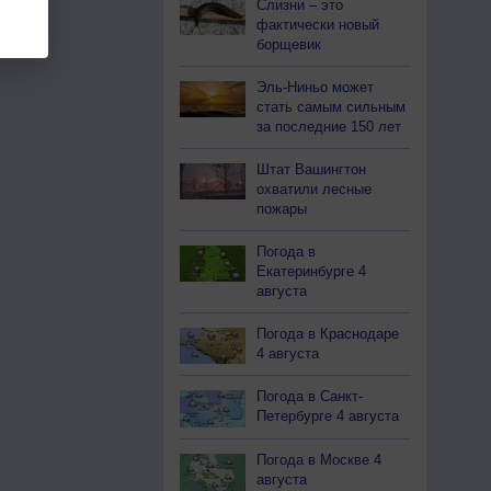
Слизни – это
фактически новый
борщевик
Эль-Ниньо может
стать самым сильным
за последние 150 лет
Штат Вашингтон
охватили лесные
пожары
Погода в
Екатеринбурге 4
августа
Погода в Краснодаре
4 августа
Погода в Санкт-
Петербурге 4 августа
Погода в Москве 4
августа