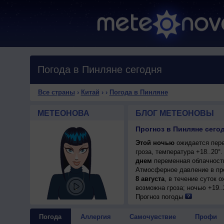
Погода в Пинляне сегодня
Все страны
›
Китай
›
›
Погода в Пинляне
МЕТЕОНОВА
БЛОГ МЕТЕОНОВЫ
Прогноз в Пинляне сегод
Этой ночью
ожидается пере
гроза, температура +18..20
днем
переменная облачность,
Атмосферное давление в пр
8 августа
, в течение суток 
возможна гроза; ночью +19..
Прогноз погоды
Погода
Аллергия
Самочувствие
Профи