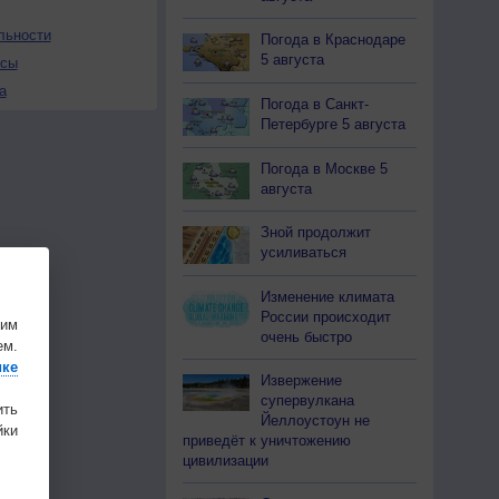
льности
Погода в Краснодаре
5 августа
осы
а
Погода в Санкт-
Петербурге 5 августа
Погода в Москве 5
августа
Зной продолжит
усиливаться
Изменение климата
России происходит
шим
очень быстро
ем.
ике
Извержение
супервулкана
ить
Йеллоустоун не
ки
приведёт к уничтожению
цивилизации