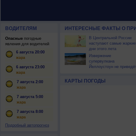
ВОДИТЕЛЯМ
ИНТЕРЕСНЫЕ ФАКТЫ О ПР
В Центральной России
Опасные
погодные
наступают самые жаркие
явления для водителей
дни этого лета
6 августа 20:00
Извержение
жара
супервулкана
Йеллоустоун не приведё
6 августа 23:00
к уничтожению
жара
цивилизации
КАРТЫ ПОГОДЫ
7 августа 2:00
жара
7 августа 5:00
жара
7 августа 8:00
жара
Подробный автопрогноз