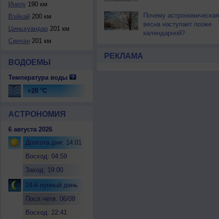
Инкоу
190 км
Почему астрономическая
Вэйхай
200 км
весна наступает позже
Циньхуандао
201 км
календарной?
Синчэн
201 км
РЕКЛАМА
ВОДОЕМЫ
Температура воды
+28 °C
АСТРОНОМИЯ
6 августа 2026
Долгота дня: 14:01
Восход: 04:59
Заход: 19:00
24-й лунный день
Посл.четв. 06/08
Восход: 22:41