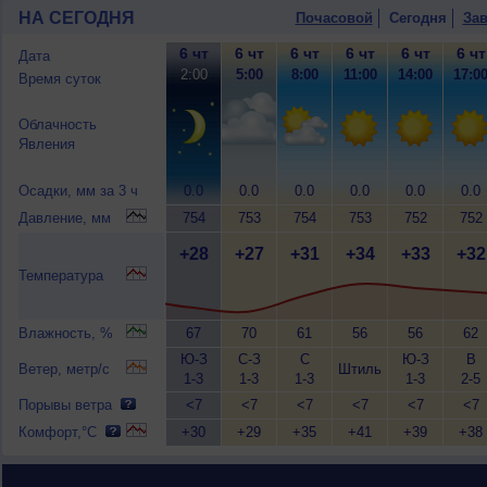
НА СЕГОДНЯ
Почасовой
Сегодня
Зав
6 чт
6 чт
6 чт
6 чт
6 чт
6 чт
Дата
2:00
5:00
8:00
11:00
14:00
17:0
Время суток
Облачность
Явления
Осадки, мм за 3 ч
0.0
0.0
0.0
0.0
0.0
0.0
Давление, мм
754
753
754
753
752
752
+28
+27
+31
+34
+33
+32
Температура
Влажность, %
67
70
61
56
56
62
Ю-З
С-З
С
Ю-З
В
Ветер, метр/с
Штиль
1-3
1-3
1-3
1-3
2-5
Порывы ветра
<7
<7
<7
<7
<7
<7
Комфорт,°C
+30
+29
+35
+41
+39
+38