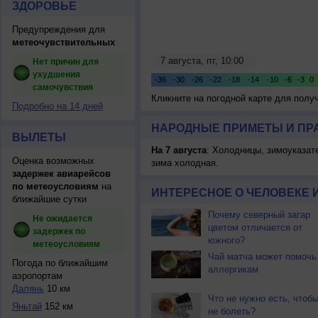
ЗДОРОВЬЕ
Предупреждения для
метеочувствительных
Нет причин для
ухудшения
самочувствия
Кликните на погодной карте для пол
Подробно на 14 дней
НАРОДНЫЕ ПРИМЕТЫ И ПР
ВЫЛЕТЫ
На 7 августа
: Холодницы, зимоуказат
Оценка возможных
зима холодная.
задержек авиарейсов
по метеоусловиям
на
ИНТЕРЕСНОЕ О ЧЕЛОВЕКЕ 
ближайшие сутки
Почему северный загар
Не ожидается
цветом отличается от
задержек по
южного?
метеоусловиям
Чай матча может помочь
Погода по ближайшим
аллергикам
аэропортам
Далянь
10 км
Что не нужно есть, чтоб
Яньтай
152 км
не болеть?