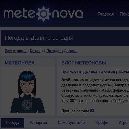
Главная
Пои
Погода в Даляне сегодня
Все страны
›
Китай
›
›
Погода в Даляне
МЕТЕОНОВА
БЛОГ МЕТЕОНОВЫ
Прогноз в Даляне сегодня ( Кита
Этой ночью
ожидается ясная погода,
давление в пределах нормы.
Завтра 
северный, умеренный. Атмосферное д
8 августа
, в течение суток ожидается
+28..30°, ветер северо-восточный, ум
Прогноз погоды
Погода
Аллергия
Самочувствие
Профи
Агро