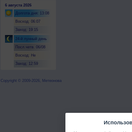
6 августа 2026
Долгота дня: 13:08
Восход: 06:07
Заход: 19:15
24-й лунный день
Посл.четв. 06/08
Восход: Не
восходит
Заход: 12:59
Copyright © 2009-2026, Метеонова
Использов