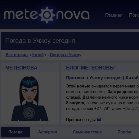
Главная
Пои
Погода в Учжоу сегодня
Все страны
›
Китай
›
›
Погода в Учжоу
МЕТЕОНОВА
БЛОГ МЕТЕОНОВЫ
Прогноз в Учжоу сегодня ( Китай
Этой ночью
ожидается переменная об
немного ниже нормы.
Завтра днем
пер
слабый. Давление немного ниже нормы
8 августа
, в течение суток на фоне 
погода; ночью +27..29°, днем +36..38
Прогноз погоды
Погода
Аллергия
Самочувствие
Профи