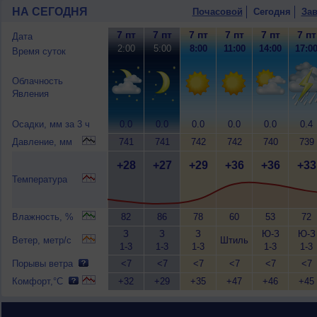
НА СЕГОДНЯ
Почасовой
Сегодня
Зав
7 пт
7 пт
7 пт
7 пт
7 пт
7 пт
Дата
2:00
5:00
8:00
11:00
14:00
17:0
Время суток
Облачность
Явления
Осадки, мм за 3 ч
0.0
0.0
0.0
0.0
0.0
0.4
Давление, мм
741
741
742
742
740
739
+28
+27
+29
+36
+36
+33
Температура
Влажность, %
82
86
78
60
53
72
З
З
З
Ю-З
Ю-З
Ветер, метр/с
Штиль
1-3
1-3
1-3
1-3
1-3
Порывы ветра
<7
<7
<7
<7
<7
<7
Комфорт,°C
+32
+29
+35
+47
+46
+45