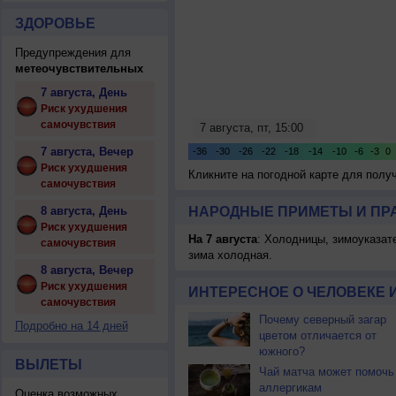
ЗДОРОВЬЕ
Предупреждения для
метеочувствительных
7 августа, День
Риск ухудшения
самочувствия
7 августа, Вечер
Риск ухудшения
Кликните на погодной карте для пол
самочувствия
8 августа, День
НАРОДНЫЕ ПРИМЕТЫ И ПР
Риск ухудшения
На 7 августа
: Холодницы, зимоуказат
самочувствия
зима холодная.
8 августа, Вечер
Риск ухудшения
ИНТЕРЕСНОЕ О ЧЕЛОВЕКЕ 
самочувствия
Почему северный загар
Подробно на 14 дней
цветом отличается от
южного?
ВЫЛЕТЫ
Чай матча может помочь
аллергикам
Оценка возможных