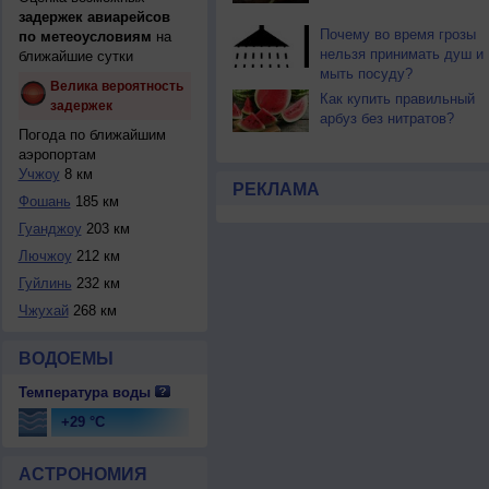
задержек авиарейсов
Почему во время грозы
по метеоусловиям
на
нельзя принимать душ и
ближайшие сутки
мыть посуду?
Велика вероятность
Как купить правильный
задержек
арбуз без нитратов?
Погода по ближайшим
аэропортам
Учжоу
8 км
РЕКЛАМА
Фошань
185 км
Гуанджоу
203 км
Лючжоу
212 км
Гуйлинь
232 км
Чжухай
268 км
ВОДОЕМЫ
Температура воды
+29 °C
АСТРОНОМИЯ