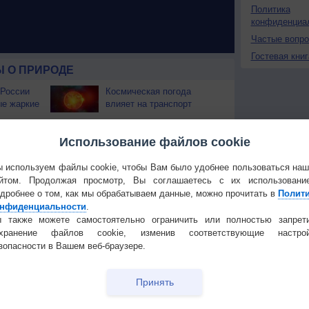
Политика
конфиденциа
Частые вопр
Гостевая книг
 О ПРИРОДЕ
 России
Космическая погода
ые жаркие
влияет на транспорт
строит
В Приморье обнаружены
Использование файлов cookie
тень
морские волны тепла
 используем файлы cookie, чтобы Вам было удобнее пользоваться на
 охватили
йтом. Продолжая просмотр, Вы соглашаетесь с их использовани
дробнее о том, как мы обрабатываем данные, можно прочитать в
Полит
нфиденциальности
.
 также можете самостоятельно ограничить или полностью запрет
Температура
Облачность
Осадки
охранение файлов cookie, изменив соответствующие настрой
зопасности в Вашем веб-браузере.
Принять