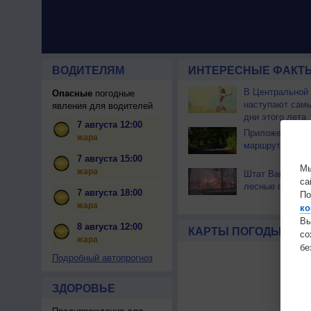
ВОДИТЕЛЯМ
ИНТЕРЕСНЫЕ ФАКТЫ
В Центральной
Опасные
погодные
наступают сам
явления для водителей
дни этого лета
7 августа 12:00
Приложение по
жара
маршрут через 
7 августа 15:00
Мы
жара
Штат Вашингтон
са
лесные пожары
7 августа 18:00
По
жара
ко
Вы
8 августа 12:00
КАРТЫ ПОГОДЫ
с
жара
бе
Подробный автопрогноз
ЗДОРОВЬЕ