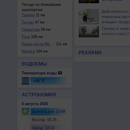
Погода по ближайшим
аэропортам
Действительно 
Танжер
11 км
комнатные раст
очищают возду
Тетуан
47 км
Почему в ненас
Гибралтар
59 км
хочется спать?
Рота
109 км
Херес-де-ла-Фронт...
111 км
Малага
154 км
РЕКЛАМА
ВОДОЕМЫ
Температура воды
+24 °C
АСТРОНОМИЯ
6 августа 2026
Долгота дня: 13:48
Восход: 05:35
Заход: 19:23