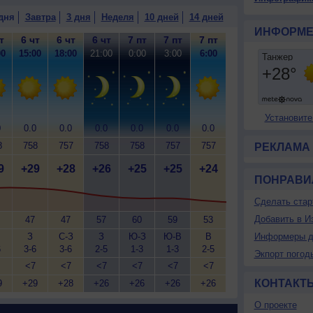
дня
Завтра
3 дня
Неделя
10 дней
14 дней
ИНФОРМЕ
т
6 чт
6 чт
6 чт
7 пт
7 пт
7 пт
00
15:00
18:00
21:00
0:00
3:00
6:00
Установите
0
0.0
0.0
0.0
0.0
0.0
0.0
8
758
757
758
758
757
757
РЕКЛАМА
9
+29
+28
+26
+25
+25
+24
ПОНРАВИ
Сделать стар
Добавить в И
47
47
57
60
59
53
З
С-З
З
Ю-З
Ю-В
В
Информеры д
6
3-6
3-6
2-5
1-3
1-3
2-5
Экпорт погод
<7
<7
<7
<7
<7
<7
КОНТАКТ
9
+29
+28
+26
+26
+26
+26
О проекте