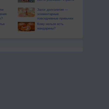
ли
Залог долголетия —
ения
элементарные
х?
повседневные привычки
тье
Кому нельзя есть
мандарины?