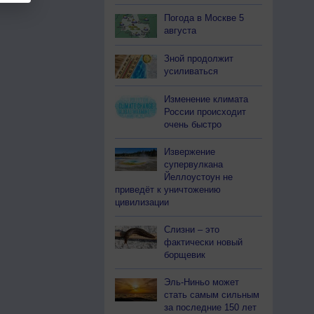
Погода в Москве 5
августа
Зной продолжит
усиливаться
Изменение климата
России происходит
очень быстро
Извержение
супервулкана
Йеллоустоун не
приведёт к уничтожению
цивилизации
Слизни – это
фактически новый
борщевик
Эль-Ниньо может
стать самым сильным
за последние 150 лет