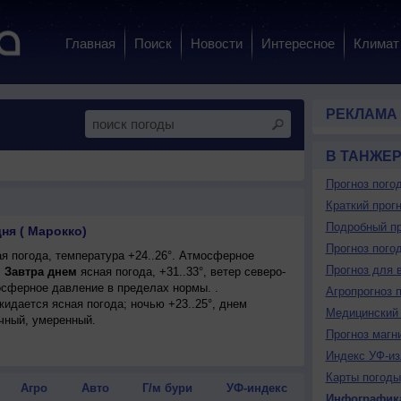
Главная
Поиск
Новости
Интересное
Климат
РЕКЛАМА
В ТАНЖЕ
Прогноз пого
Краткий прогн
Подробный пр
ня ( Марокко)
Прогноз пого
я погода, температура +24..26°. Атмосферное
Прогноз для 
.
Завтра днем
ясная погода, +31..33°, ветер северо-
сферное давление в пределах нормы. .
Агропрогноз 
ожидается ясная погода; ночью +23..25°, днем
Медицинский 
очный, умеренный.
Прогноз магн
Индекс УФ-из
Карты погоды
Агро
Авто
Г/м бури
УФ-индекс
Инфографик