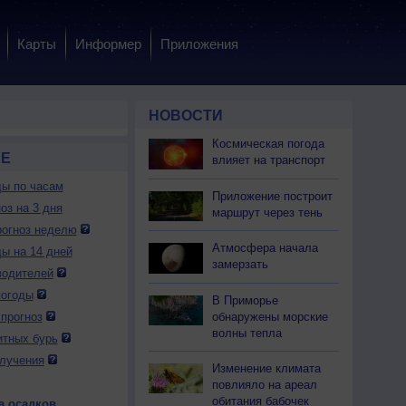
Карты
Информер
Приложения
НОВОСТИ
Космическая погода
РЕ
влияет на транспорт
ды по часам
Приложение построит
оз на 3 дня
маршрут через тень
огноз неделю
Атмосфера начала
ды на 14 дней
замерзать
водителей
погоды
В Приморье
обнаружены морские
прогноз
волны тепла
итных бурь
лучения
Изменение климата
повлияло на ареал
обитания бабочек
а осадков