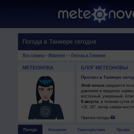
Погода в Танжере сегодня
Все страны
›
Марокко
›
›
Погода в Танжере
МЕТЕОНОВА
БЛОГ МЕТЕОНОВЫ
Прогноз в Танжере сегод
Этой ночью
ожидается ясна
давление в пределах нормы
восточный, умеренный. Атмо
8 августа
, в течение суток 
+31..33°, ветер северо-вост
Прогноз погоды
Погода
Аллергия
Самочувствие
Профи