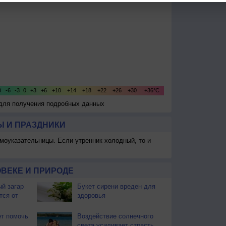
 для получения подробных данных
 И ПРАЗДНИКИ
моуказательницы. Если утренник холодный, то и
ВЕКЕ И ПРИРОДЕ
й загар
Букет сирени вреден для
тся от
здоровья
т помочь
Воздействие солнечного
света усиливает страсть