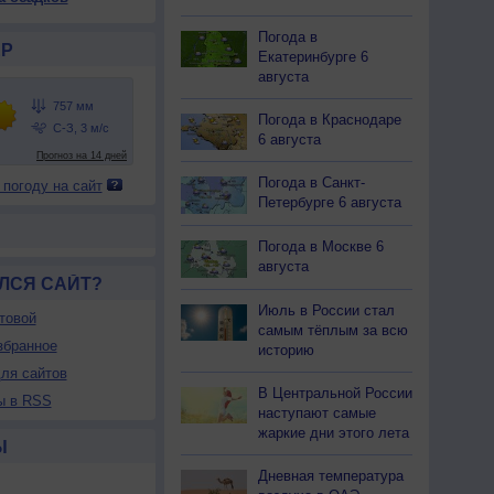
Погода в
Р
Екатеринбурге 6
августа
Погода в Краснодаре
6 августа
Погода в Санкт-
 погоду на сайт
Петербурге 6 августа
Погода в Москве 6
августа
ЛСЯ САЙТ?
Июль в России стал
товой
самым тёплым за всю
збранное
историю
ля сайтов
В Центральной России
ы в RSS
наступают самые
жаркие дни этого лета
Ы
Дневная температура