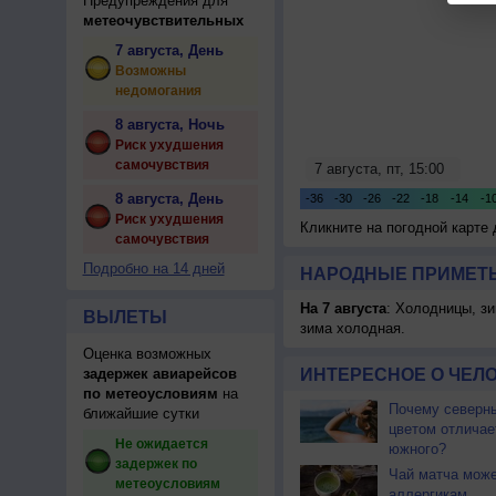
Предупреждения для
метеочувствительных
7 августа, День
Возможны
недомогания
8 августа, Ночь
Риск ухудшения
самочувствия
8 августа, День
Риск ухудшения
Кликните на погодной карте
самочувствия
Подробно на 14 дней
НАРОДНЫЕ ПРИМЕТЫ
На 7 августа
: Холодницы, зи
ВЫЛЕТЫ
зима холодная.
Оценка возможных
задержек авиарейсов
ИНТЕРЕСНОЕ О ЧЕЛО
по метеоусловиям
на
Почему северны
ближайшие сутки
цветом отличае
Не ожидается
южного?
задержек по
Чай матча може
метеоусловиям
аллергикам