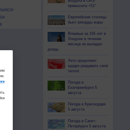
воздуха в ОАЭ
превысила +51°
льности
осы
Европейские столицы
бьют рекорды жары
а
Впервые за 155 лет в
Лондоне в течение
месяца не выпадал
дождь
Лето продолжит
щедро раздавать своё
шим
тепло!
ем.
ике
Погода в
Екатеринбурге 5
ить
августа
ки
Погода в Краснодаре
5 августа
Погода в Санкт-
Петербурге 5 августа