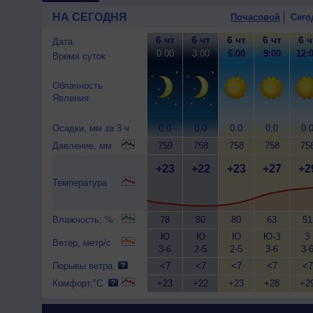
НА СЕГОДНЯ
Почасовой
Сего
6 чт
6 чт
6 чт
6 чт
6 ч
Дата
0:00
3:00
6:00
9:00
12:
Время суток
Облачность
Явления
Осадки, мм за 3 ч
0.0
0.0
0.0
0.0
0.
Давление, мм
759
758
758
758
75
+23
+22
+23
+27
+2
Температура
Влажность, %
78
80
80
63
51
Ю
Ю
Ю
Ю-З
З
Ветер, метр/с
3-6
2-5
2-5
3-6
3-
Порывы ветра
<7
<7
<7
<7
<7
Комфорт,°C
+23
+22
+23
+28
+2