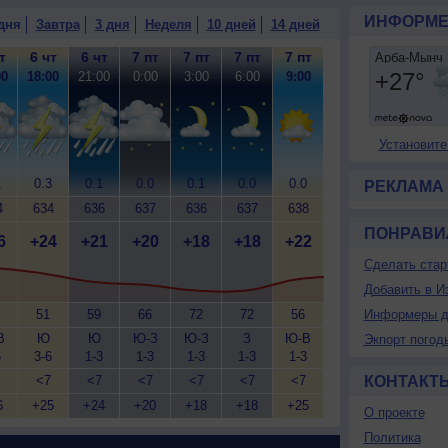
ИНФОРМЕ
дня
Завтра
3 дня
Неделя
10 дней
14 дней
т
6 чт
6 чт
7 пт
7 пт
7 пт
7 пт
00
18:00
21:00
0:00
3:00
6:00
9:00
Установите
1
0.3
0.1
0.0
0.1
0.0
0.0
РЕКЛАМА
4
634
636
637
636
637
638
ПОНРАВИ
6
+24
+21
+20
+18
+18
+22
Сделать стар
Добавить в И
51
59
66
72
72
56
Информеры д
В
Ю
Ю
Ю-З
Ю-З
З
Ю-В
Экпорт погод
6
3-6
1-3
1-3
1-3
1-3
1-3
<7
<7
<7
<7
<7
<7
КОНТАКТ
6
+25
+24
+20
+18
+18
+25
О проекте
Политика