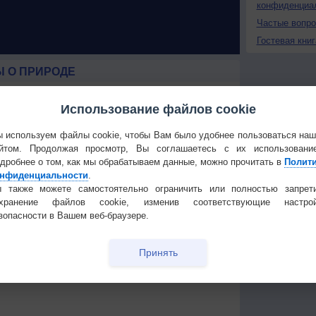
конфиденциа
Частые вопр
Гостевая книг
 О ПРИРОДЕ
 России
В Приморье обнаружены
ые жаркие
морские волны тепла
Использование файлов cookie
 используем файлы cookie, чтобы Вам было удобнее пользоваться на
мата
Штат Вашингтон охватили
еал
лесные пожары
йтом. Продолжая просмотр, Вы соглашаетесь с их использовани
ек
дробнее о том, как мы обрабатываем данные, можно прочитать в
Полит
нфиденциальности
.
 также можете самостоятельно ограничить или полностью запрет
Температура
Облачность
Осадки
охранение файлов cookie, изменив соответствующие настрой
зопасности в Вашем веб-браузере.
Принять