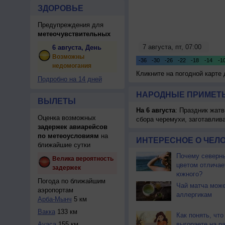
ЗДОРОВЬЕ
Предупреждения для
метеочувствительных
6 августа, День
Возможны
недомогания
Кликните на погодной карте
Подробно на 14 дней
НАРОДНЫЕ ПРИМЕТЫ
ВЫЛЕТЫ
На 6 августа
: Праздник жатв
Оценка возможных
сбора черемухи, заготавлив
задержек авиарейсов
по метеоусловиям
на
ИНТЕРЕСНОЕ О ЧЕЛО
ближайшие сутки
Почему северны
Велика вероятность
цветом отличае
задержек
южного?
Погода по ближайшим
Чай матча може
аэропортам
аллергикам
Арба-Мынч
5 км
Вакка
133 км
Как понять, что
Ауаса
155 км
выгораете на р