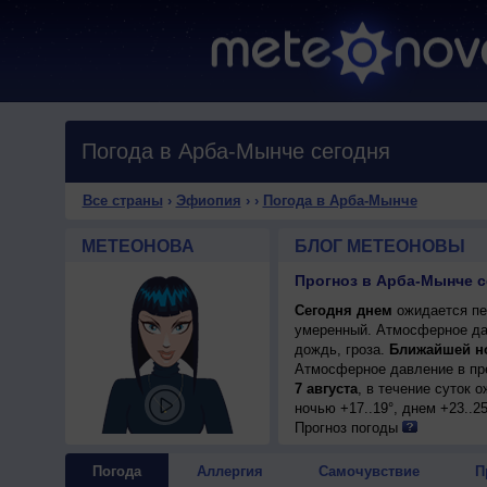
Погода в Арба-Мынче сегодня
Все страны
›
Эфиопия
›
›
Погода в Арба-Мынче
МЕТЕОНОВА
БЛОГ МЕТЕОНОВЫ
Прогноз в Арба-Мынче с
Сегодня днем
ожидается пер
умеренный. Атмосферное да
дождь, гроза.
Ближайшей н
Атмосферное давление в пр
7 августа
, в течение суток 
ночью +17..19°, днем +23..2
Прогноз погоды
Погода
Аллергия
Самочувствие
П