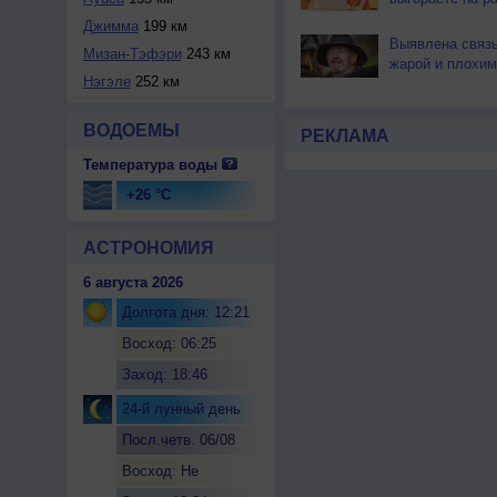
Джимма
199 км
Выявлена связ
Мизан-Тэфэри
243 км
жарой и плохим
Нэгэле
252 км
ВОДОЕМЫ
РЕКЛАМА
Температура воды
+26 °C
АСТРОНОМИЯ
6 августа 2026
Долгота дня: 12:21
Восход: 06:25
Заход: 18:46
24-й лунный день
Посл.четв. 06/08
Восход: Не
восходит