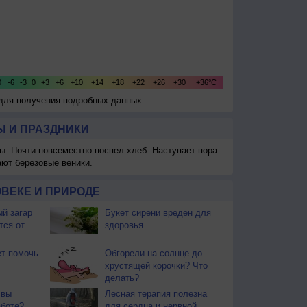
 для получения подробных данных
 И ПРАЗДНИКИ
ы. Почти повсеместно поспел хлеб. Наступает пора
ают березовые веники.
ВЕКЕ И ПРИРОДЕ
й загар
Букет сирени вреден для
тся от
здоровья
т помочь
Обгорели на солнце до
хрустящей корочки? Что
делать?
 вы
Лесная терапия полезна
аботе?
для сердца и нервной