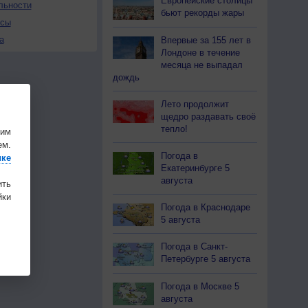
Европейские столицы
льности
бьют рекорды жары
осы
а
Впервые за 155 лет в
Лондоне в течение
месяца не выпадал
дождь
Лето продолжит
щедро раздавать своё
тепло!
шим
ем.
Погода в
ике
Екатеринбурге 5
августа
ить
ки
Погода в Краснодаре
5 августа
Погода в Санкт-
Петербурге 5 августа
Погода в Москве 5
августа