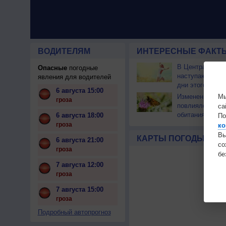
ВОДИТЕЛЯМ
ИНТЕРЕСНЫЕ ФАКТЫ
В Центральной
Опасные
погодные
наступают сам
явления для водителей
дни этого лета
6 августа 15:00
Мы
Изменение кли
гроза
повлияло на ар
са
обитания бабоч
6 августа 18:00
По
гроза
ко
Вы
КАРТЫ ПОГОДЫ
6 августа 21:00
с
гроза
бе
7 августа 12:00
гроза
7 августа 15:00
гроза
Подробный автопрогноз