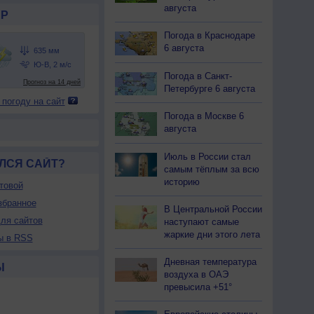
августа
Р
Погода в Краснодаре
6 августа
Погода в Санкт-
Петербурге 6 августа
 погоду на сайт
Погода в Москве 6
августа
Июль в России стал
ЛСЯ САЙТ?
самым тёплым за всю
историю
товой
збранное
В Центральной России
ля сайтов
наступают самые
жаркие дни этого лета
ы в RSS
Дневная температура
Ы
воздуха в ОАЭ
превысила +51°