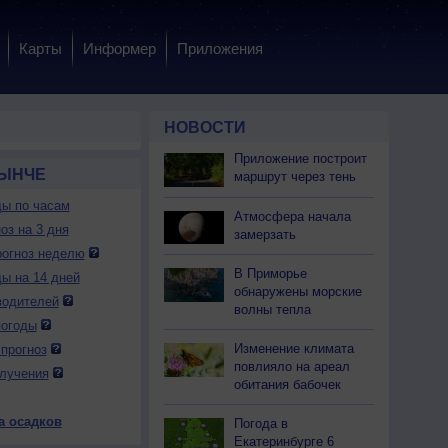
Карты
Информер
Приложения
НОВОСТИ
Приложение построит
МЫНЧЕ
маршрут через тень
ды по часам
Атмосфера начала
оз на 3 дня
замерзать
огноз неделю
В Приморье
ды на 14 дней
обнаружены морские
водителей
волны тепла
погоды
Изменение климата
прогноз
повлияло на ареал
лучения
обитания бабочек
а осадков
Погода в
Екатеринбурге 6