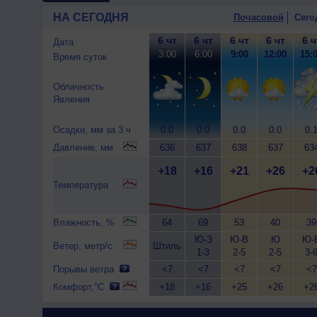
НА СЕГОДНЯ
Почасовой
Сего
6 чт
6 чт
6 чт
6 чт
6 ч
Дата
3:00
6:00
9:00
12:00
15:
Время суток
Облачность
Явления
Осадки, мм за 3 ч
0.0
0.0
0.0
0.0
0.
Давление, мм
636
637
638
637
63
+18
+16
+21
+26
+2
Температура
Влажность, %
64
69
53
40
39
Ю-З
Ю-В
Ю
Ю-
Ветер, метр/с
Штиль
1-3
2-5
2-5
3-
Порывы ветра
<7
<7
<7
<7
<7
Комфорт,°C
+18
+16
+25
+26
+2