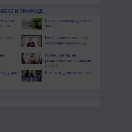
ВЕКЕ И ПРИРОДЕ
й загар
Букет сирени вреден для
тся от
здоровья
т помочь
Глобальное потепление
усугубляет бессонницу
не
Почему детям не
рекомендуется веганская
диета?
т будущее
Как стать долгожителем?