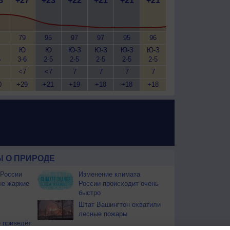
8
+27
+23
+22
+21
+21
+21
79
95
97
97
95
96
Ю
Ю
Ю-З
Ю-З
Ю-З
Ю-З
5
3-6
2-5
2-5
2-5
2-5
2-5
<7
<7
7
7
7
7
0
+29
+21
+19
+18
+18
+18
 О ПРИРОДЕ
 России
Изменение климата
ые жаркие
России происходит очень
быстро
Штат Вашингтон охватили
лесные пожары
 приведёт