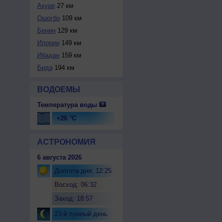
Акуре
27 км
Ошогбо
109 км
Бенин
129 км
Илорин
149 км
Ибадан
159 км
Бида
194 км
ВОДОЕМЫ
Температура воды
+26 °C
АСТРОНОМИЯ
6 августа 2026
Долгота дня: 12:25
Восход: 06:32
Заход: 18:57
23-й лунный день