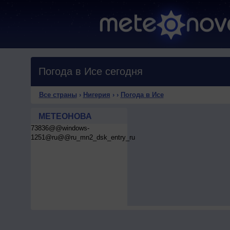
Погода в Исе сегодня
Все страны
›
Нигерия
›
›
Погода в Исе
МЕТЕОНОВА
73836@@windows-
1251@ru@@ru_mn2_dsk_entry_ru