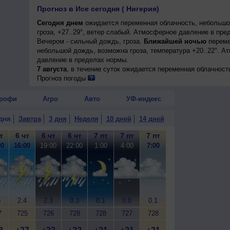
Прогноз в Исе сегодня ( Нигерия)
Сегодня днем
ожидается переменная облачность, небольшо
гроза, +27..29°, ветер слабый. Атмосферное давление в пре
Вечером - сильный дождь, гроза.
Ближайшей ночью
переме
небольшой дождь, возможна гроза, температура +20..22°. А
давление в пределах нормы.
7 августа
, в течение суток ожидается переменная облачност
возможна гроза; ночью +20..22°, днем +26..28°, ветер юго-з
Прогноз погоды
рофи
Агро
Авто
УФ-индекс
дня
Завтра
3 дня
Неделя
10 дней
14 дней
т
6 чт
6 чт
6 чт
7 пт
7 пт
7 пт
00
16:00
19:00
22:00
1:00
4:00
7:00
5
2.4
2.3
0.3
0.1
0.0
0.1
7
725
726
728
728
727
728