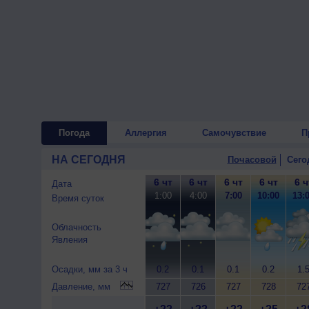
Погода
Аллергия
Самочувствие
П
НА СЕГОДНЯ
Почасовой
Сего
6 чт
6 чт
6 чт
6 чт
6 ч
Дата
1:00
4:00
7:00
10:00
13:
Время суток
Облачность
Явления
Осадки, мм за 3 ч
0.2
0.1
0.1
0.2
1.
Давление, мм
727
726
727
728
72