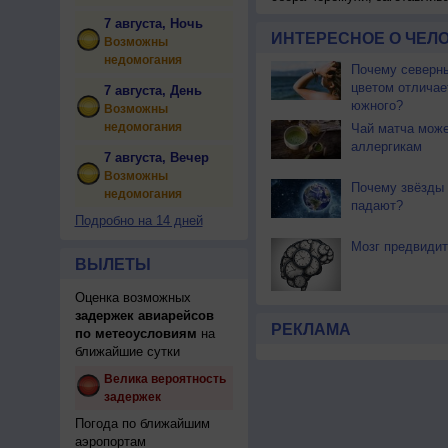
7 августа, Ночь
ИНТЕРЕСНОЕ О ЧЕЛО
Возможны
недомогания
Почему северны
цветом отличае
7 августа, День
южного?
Возможны
недомогания
Чай матча може
аллергикам
7 августа, Вечер
Возможны
Почему звёзды 
недомогания
падают?
Подробно на 14 дней
Мозг предвиди
ВЫЛЕТЫ
Оценка возможных
задержек авиарейсов
РЕКЛАМА
по метеоусловиям
на
ближайшие сутки
Велика вероятность
задержек
Погода по ближайшим
аэропортам