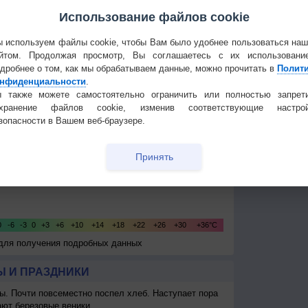
Использование файлов cookie
Температура
Облачность
Осадки
 используем файлы cookie, чтобы Вам было удобнее пользоваться на
йтом. Продолжая просмотр, Вы соглашаетесь с их использовани
дробнее о том, как мы обрабатываем данные, можно прочитать в
Полит
нфиденциальности
.
 также можете самостоятельно ограничить или полностью запрет
охранение файлов cookie, изменив соответствующие настрой
зопасности в Вашем веб-браузере.
Принять
 для получения подробных данных
 И ПРАЗДНИКИ
ы. Почти повсеместно поспел хлеб. Наступает пора
ают березовые веники.