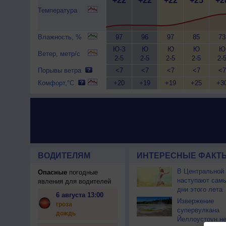
+22
+22
+22
+25
+2
Температура
Влажность, %
97
96
97
85
73
Ю-З
Ю
Ю
Ю
Ю
Ветер, метр/с
2-5
2-5
2-5
2-5
2-
Порывы ветра
<7
<7
<7
<7
<7
Комфорт,°C
+20
+19
+19
+25
+3
ВОДИТЕЛЯМ
ИНТЕРЕСНЫЕ ФАКТЫ
В Центральной
Опасные
погодные
наступают сам
явления для водителей
дни этого лета
6 августа 13:00
Извержение
гроза
супервулкана
дождь
Йеллоустоун не