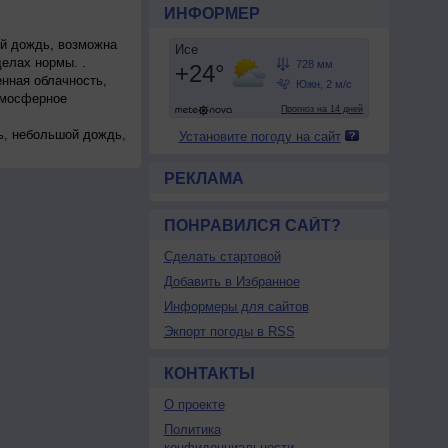
ИНФОРМЕР
й дождь, возможна
делах нормы. .
нная облачность,
тмосферное
ь, небольшой дождь,
Установите погоду на сайт
ападный, умеренный.
РЕКЛАМА
ПОНРАВИЛСЯ САЙТ?
Сделать стартовой
Добавить в Избранное
Информеры для сайтов
Экпорт погоды в RSS
КОНТАКТЫ
О проекте
Политика
конфиденциальности