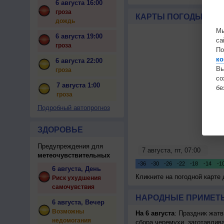
к уничтожению
6 августа 16:00
цивилизации
гроза
КАРТЫ ПОГОДЫ
дождь
Мы
6 августа 19:00
са
гроза
По
ко
6 августа 22:00
Вы
гроза
с
7 августа 1:00
бе
гроза
Подробный автопрогноз
ЗДОРОВЬЕ
Предупреждения для
метеочувствительных
6 августа, День
Кликните на погодной карте
Риск ухудшения
самочувствия
НАРОДНЫЕ ПРИМЕТЫ
6 августа, Вечер
Возможны
На 6 августа
: Праздник жатв
недомогания
сбора черемухи, заготавлив