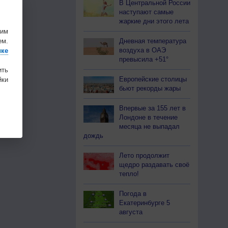
В Центральной России
наступают самые
жаркие дни этого лета
шим
Дневная температура
ем.
воздуха в ОАЭ
ике
превысила +51°
ить
Европейские столицы
ки
бьют рекорды жары
Впервые за 155 лет в
Лондоне в течение
месяца не выпадал
дождь
Лето продолжит
щедро раздавать своё
тепло!
Погода в
Екатеринбурге 5
августа