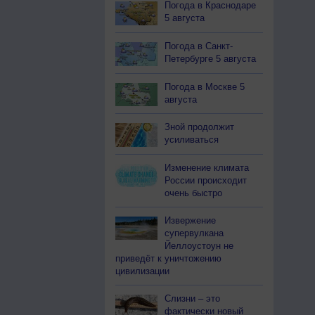
Погода в Краснодаре
5 августа
Погода в Санкт-
Петербурге 5 августа
Погода в Москве 5
августа
Зной продолжит
усиливаться
Изменение климата
России происходит
очень быстро
Извержение
супервулкана
Йеллоустоун не
приведёт к уничтожению
цивилизации
Слизни – это
фактически новый