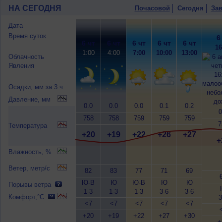
НА СЕГОДНЯ
Почасовой
Сегодня
Зав
Дата
Время суток
6
6 чт
6 чт
6 чт
6 чт
6 чт
16
1:00
4:00
7:00
10:00
13:00
Облачность
Явления
Осадки, мм за 3 ч
Давление, мм
0.0
0.0
0.0
0.1
0.2
0
758
758
759
759
759
7
Температура
+20
+19
+22
+26
+27
+
Влажность, %
Ветер, метр/с
82
83
77
71
69
Ю-В
Ю
Ю-В
Ю
Ю
Порывы ветра
1-3
1-3
1-3
3-6
3-6
Комфорт,°C
3
<7
<7
<7
<7
<7
+20
+19
+22
+27
+30
+