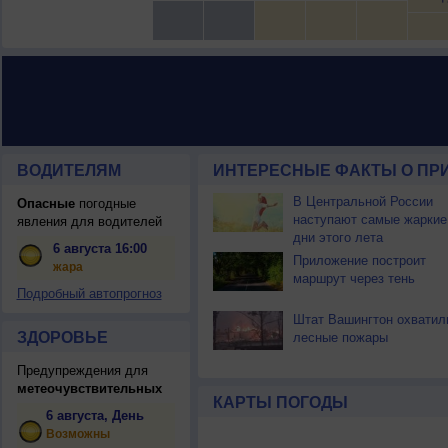
ВОДИТЕЛЯМ
ИНТЕРЕСНЫЕ ФАКТЫ О ПР
В Центральной России
Опасные
погодные
наступают самые жаркие
явления для водителей
дни этого лета
6 августа 16:00
Приложение построит
жара
маршрут через тень
Подробный автопрогноз
Штат Вашингтон охватил
ЗДОРОВЬЕ
лесные пожары
Предупреждения для
метеочувствительных
КАРТЫ ПОГОДЫ
6 августа, День
Возможны