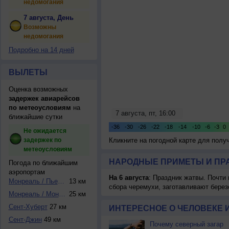
недомогания
7 августа, День
Возможны
недомогания
Подробно на 14 дней
ВЫЛЕТЫ
Оценка возможных
задержек авиарейсов
по метеоусловиям
на
ближайшие сутки
Не ожидается
задержек по
Кликните на погодной карте для пол
метеоусловиям
НАРОДНЫЕ ПРИМЕТЫ И ПР
Погода по ближайшим
аэропортам
На 6 августа
: Праздник жатвы. Почти
Монреаль / Пьер Э...
13 км
сбора черемухи, заготавливают берез
Монреаль / Монреа...
25 км
Сент-Хуберт
27 км
ИНТЕРЕСНОЕ О ЧЕЛОВЕКЕ 
Сент-Джин
49 км
Почему северный загар