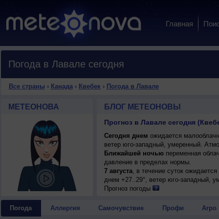
Главная
Пои
Погода в Лавале сегодня
Все страны
›
Канада
›
Квебек
›
Погода в Лавале
МЕТЕОНОВА
БЛОГ МЕТЕОНОВЫ
Прогноз в Лавале сегодня (Квеб
Сегодня днем
ожидается малооблачна
ветер юго-западный, умеренный. Атм
Ближайшей ночью
переменная облач
давление в пределах нормы.
7 августа
, в течение суток ожидается
днем +27..29°, ветер юго-западный, у
Прогноз погоды
Погода
Аллергия
Самочувствие
Профи
Агро