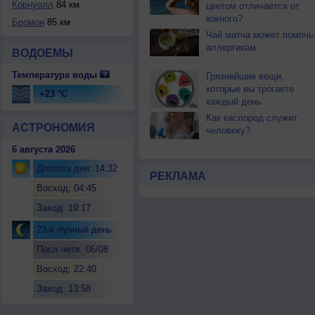
Корнуолл
84 км
цветом отличается от
южного?
Бромон
85 км
Чай матча может помочь
аллергикам
ВОДОЕМЫ
Температура воды
Грязнейшие вещи,
которые вы трогаете
+23 °C
каждый день
Как кислород служит
АСТРОНОМИЯ
человеку?
6 августа 2026
Долгота дня: 14:32
РЕКЛАМА
Восход: 04:45
Заход: 19:17
23-й лунный день
Посл.четв. 06/08
Восход: 22:40
Заход: 13:58