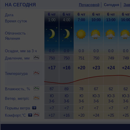
НА СЕГОДНЯ
Почасовой
Сегодня
Зав
6 чт
6 чт
6 чт
6 чт
6 чт
6 чт
Дата
1:00
4:00
7:00
10:00
13:00
16:0
Время суток
Облачность
Явления
Осадки, мм за 3 ч
0.0
0.0
0.0
0.0
0.0
0.0
Давление, мм
750
750
751
750
749
749
+17
+16
+20
+23
+24
+24
Температура
Влажность, %
87
89
78
67
62
62
Ю
Ю
Ю
Ю-З
Ю-З
Ю-З
Ветер, метр/с
3-6
3-6
3-6
3-6
3-6
3-6
Порывы ветра
<7
<7
<7
<7
<7
<7
Комфорт,°C
+17
+16
+20
+24
+25
+25