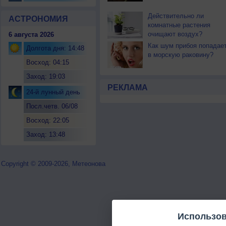
Действительно ли
АСТРОНОМИЯ
комнатные растения
очищают воздух?
6 августа 2026
Как шум прибоя попадае
Долгота дня: 14:48
в морскую раковину?
Восход: 04:15
Заход: 19:03
РЕКЛАМА
24-й лунный день
Посл.четв. 06/08
Восход: 22:05
Заход: 13:48
Copyright © 2009-2026, Метеонова
Использов