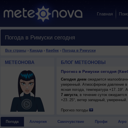
Главная
Пои
Погода в Римуски сегодня
Все страны
›
Канада
›
Квебек
›
Погода в Римуски
МЕТЕОНОВА
БЛОГ МЕТЕОНОВЫ
Прогноз в Римуски сегодня (Кве
Сегодня днем
ожидается малооблачная
умеренный. Атмосферное давление в 
ясная погода, температура +17..19°.
7 августа
, в течение суток ожидается
+23..25°, ветер западный, умеренный.
Прогноз погоды
Погода
Аллергия
Самочувствие
Профи
Агро