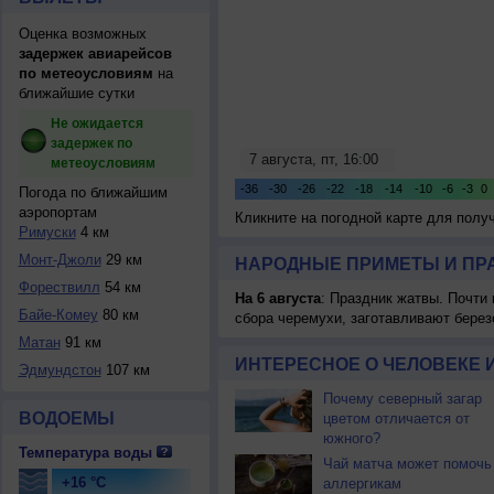
Оценка возможных
задержек авиарейсов
по метеоусловиям
на
ближайшие сутки
Не ожидается
задержек по
метеоусловиям
Погода по ближайшим
аэропортам
Кликните на погодной карте для пол
Римуски
4 км
Монт-Джоли
29 км
НАРОДНЫЕ ПРИМЕТЫ И ПР
Форествилл
54 км
На 6 августа
: Праздник жатвы. Почти
Байе-Комеу
80 км
сбора черемухи, заготавливают берез
Матан
91 км
ИНТЕРЕСНОЕ О ЧЕЛОВЕКЕ 
Эдмундстон
107 км
Почему северный загар
ВОДОЕМЫ
цветом отличается от
южного?
Температура воды
Чай матча может помочь
+16 °C
аллергикам