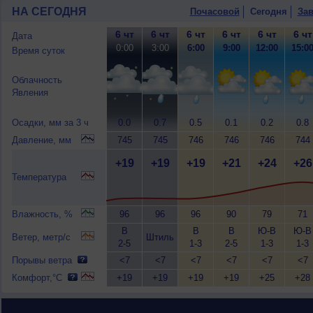
НА СЕГОДНЯ
Почасовой
Сегодня
Зав
6 чт
6 чт
6 чт
6 чт
6 чт
6 чт
Дата
0:00
3:00
6:00
9:00
12:00
15:0
Время суток
Облачность
Явления
Осадки, мм за 3 ч
0.0
0.7
0.5
0.1
0.2
0.8
Давление, мм
745
745
746
746
746
744
+19
+19
+19
+21
+24
+26
Температура
Влажность, %
96
96
96
90
79
71
В
В
В
Ю-В
Ю-В
Ветер, метр/с
Штиль
2-5
1-3
2-5
1-3
1-3
Порывы ветра
<7
<7
<7
<7
<7
<7
Комфорт,°C
+19
+19
+19
+19
+25
+28