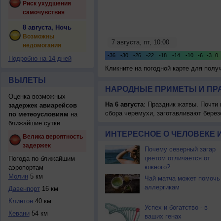
Риск ухудшения
самочувствия
8 августа, Ночь
Возможны
недомогания
Подробно на 14 дней
Кликните на погодной карте для пол
ВЫЛЕТЫ
НАРОДНЫЕ ПРИМЕТЫ И ПР
Оценка возможных
На 6 августа
: Праздник жатвы. Почти
задержек авиарейсов
сбора черемухи, заготавливают берез
по метеоусловиям
на
ближайшие сутки
ИНТЕРЕСНОЕ О ЧЕЛОВЕКЕ 
Велика вероятность
задержек
Почему северный загар
цветом отличается от
Погода по ближайшим
южного?
аэропортам
Молин
5 км
Чай матча может помочь
аллергикам
Давенпорт
16 км
Клинтон
40 км
Успех и богатство - в
Кевани
54 км
ваших генах