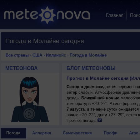
Главная
Пои
Погода в Молайне сегодня
Все страны
›
США
›
Иллинойс
›
Погода в Молайне
МЕТЕОНОВА
БЛОГ МЕТЕОНОВЫ
Прогноз в Молайне сегодня (Ил
Сегодня днем
ожидается переменная 
ветер слабый. Атмосферное давление
дождь.
Ближайшей ночью
малооблач
температура +20..22°. Атмосферное 
7 августа
, в течение суток ожидаетс
ночью +20..22°, днем +27..29°, ветер
Прогноз погоды
Погода
Аллергия
Самочувствие
Профи
Агро