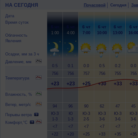
НА СЕГОДНЯ
Почасовой
Сегодня
Зав
Дата
Время суток
6 чт
6 чт
6 чт
6 чт
6 чт
6 чт
1:00
4:00
7:00
10:00
13:00
16:0
Облачность
Явления
Осадки, мм за 3 ч
Давление, мм
0.5
0.1
0.0
0.5
0.2
0.0
756
756
757
756
755
755
Температура
+23
+23
+25
+30
+33
+33
Влажность, %
Ветер, метр/с
94
96
90
62
47
45
Ю-З
Ю
Ю-З
Ю-З
Ю-З
Ю-З
Порывы ветра
1-3
1-3
2-5
3-6
3-6
3-6
Комфорт,°C
<7
<7
<7
<7
<7
<7
+22
+20
+25
+33
+35
+35