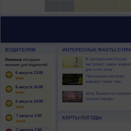
ВОДИТЕЛЯМ
ИНТЕРЕСНЫЕ ФАКТЫ О ПР
В Центральной России
Опасные
погодные
наступают самые жаркие
явления для водителей
дни этого лета
6 августа 13:00
Приложение построит
жара
маршрут через тень
6 августа 16:00
жара
Штат Вашингтон охватил
лесные пожары
6 августа 19:00
жара
7 августа 1:00
КАРТЫ ПОГОДЫ
гроза
7 августа 7:00