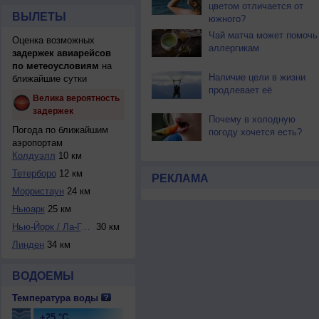
цветом отличается от
ВЫЛЕТЫ
южного?
Чай матча может помочь
Оценка возможных
аллергикам
задержек авиарейсов
по метеоусловиям
на
Наличие цели в жизни
ближайшие сутки
продлевает её
Велика вероятность
задержек
Почему в холодную
Погода по ближайшим
погоду хочется есть?
аэропортам
Колдуэлл
10 км
Тетерборо
12 км
РЕКЛАМА
Морристаун
24 км
Ньюарк
25 км
Нью-Йорк / Ла-Гуа...
30 км
Линден
34 км
ВОДОЕМЫ
Температура воды
+25 °C