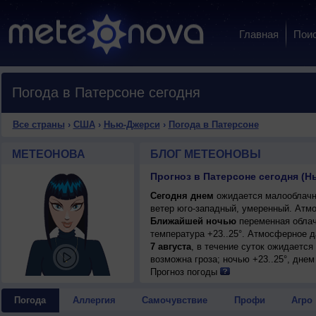
Главная
Пои
Погода в Патерсоне сегодня
Все страны
›
США
›
Нью-Джерси
›
Погода в Патерсоне
МЕТЕОНОВА
БЛОГ МЕТЕОНОВЫ
Прогноз в Патерсоне сегодня (
Сегодня днем
ожидается малооблачна
ветер юго-западный, умеренный. Атм
Ближайшей ночью
переменная облач
температура +23..25°. Атмосферное 
7 августа
, в течение суток ожидаетс
возможна гроза; ночью +23..25°, днем
Прогноз погоды
Погода
Аллергия
Самочувствие
Профи
Агро