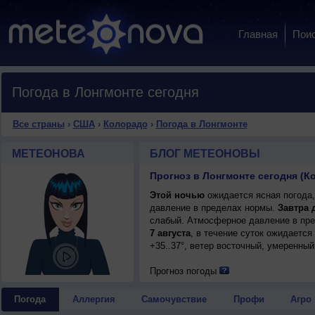
Главная
Пои
Погода в Лонгмонте сегодня
Все страны
›
США
›
Колорадо
›
Погода в Лонгмонте
МЕТЕОНОВА
БЛОГ МЕТЕОНОВЫ
Прогноз в Лонгмонте сегодня (
Этой ночью
ожидается ясная погода,
давление в пределах нормы.
Завтра 
слабый. Атмосферное давление в пре
7 августа
, в течение суток ожидается
+35..37°, ветер восточный, умеренный
Прогноз погоды
Погода
Аллергия
Самочувствие
Профи
Агро