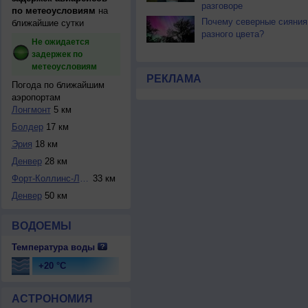
разговоре
по метеоусловиям
на
Почему северные сияния
ближайшие сутки
разного цвета?
Не ожидается
задержек по
метеоусловиям
РЕКЛАМА
Погода по ближайшим
аэропортам
Лонгмонт
5 км
Болдер
17 км
Эрия
18 км
Денвер
28 км
Форт-Коллинс-Лавл...
33 км
Денвер
50 км
ВОДОЕМЫ
Температура воды
+20 °C
АСТРОНОМИЯ