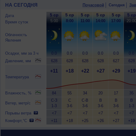
НА СЕГОДНЯ
Почасовой
Сегодня
Зав
5 ср
5 ср
5 ср
5 ср
5 ср
5 ср
Дата
5:00
8:00
11:00
14:00
17:00
20:0
Время суток
Облачность
Явления
Осадки, мм за 3 ч
0.0
0.0
0.0
0.0
0.0
0.0
Давление, мм
628
628
628
628
627
628
+11
+18
+22
+27
+29
+19
Температура
Влажность, %
84
55
34
20
17
35
С-З
С
С-В
В
В
В
Ветер, метр/с
1-3
3-6
3-6
3-6
3-6
1-3
Порывы ветра
<7
<7
<7
<7
<7
<7
Комфорт,°C
+11
+18
+25
+26
+27
+19