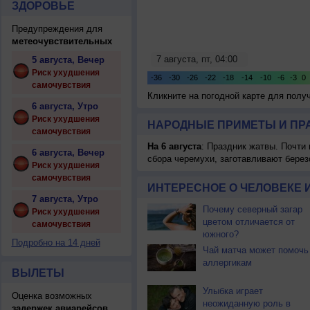
ЗДОРОВЬЕ
Предупреждения для
метеочувствительных
5 августа, Вечер
Риск ухудшения
самочувствия
Кликните на погодной карте для пол
6 августа, Утро
Риск ухудшения
НАРОДНЫЕ ПРИМЕТЫ И ПР
самочувствия
На 6 августа
: Праздник жатвы. Почти
6 августа, Вечер
сбора черемухи, заготавливают берез
Риск ухудшения
самочувствия
ИНТЕРЕСНОЕ О ЧЕЛОВЕКЕ 
7 августа, Утро
Почему северный загар
Риск ухудшения
цветом отличается от
самочувствия
южного?
Подробно на 14 дней
Чай матча может помочь
аллергикам
ВЫЛЕТЫ
Улыбка играет
Оценка возможных
неожиданную роль в
задержек авиарейсов