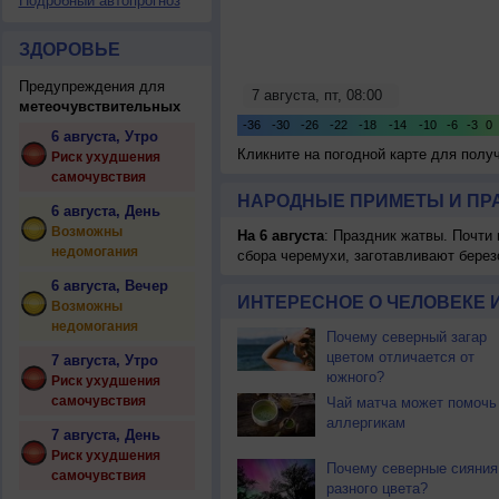
Подробный автопрогноз
ЗДОРОВЬЕ
Предупреждения для
метеочувствительных
6 августа, Утро
Кликните на погодной карте для пол
Риск ухудшения
самочувствия
НАРОДНЫЕ ПРИМЕТЫ И ПР
6 августа, День
Возможны
На 6 августа
: Праздник жатвы. Почти
недомогания
сбора черемухи, заготавливают берез
6 августа, Вечер
ИНТЕРЕСНОЕ О ЧЕЛОВЕКЕ 
Возможны
недомогания
Почему северный загар
цветом отличается от
7 августа, Утро
южного?
Риск ухудшения
самочувствия
Чай матча может помочь
аллергикам
7 августа, День
Риск ухудшения
Почему северные сияния
самочувствия
разного цвета?