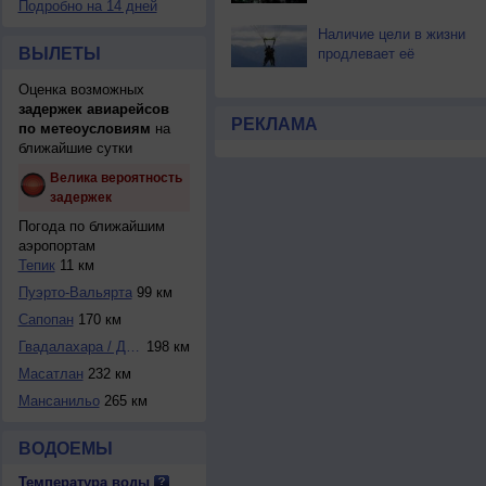
Подробно на 14 дней
Наличие цели в жизни
ВЫЛЕТЫ
продлевает её
Оценка возможных
задержек авиарейсов
РЕКЛАМА
по метеоусловиям
на
ближайшие сутки
Велика вероятность
задержек
Погода по ближайшим
аэропортам
Тепик
11 км
Пуэрто-Вальярта
99 км
Сапопан
170 км
Гвадалахара / Дон...
198 км
Масатлан
232 км
Мансанильо
265 км
ВОДОЕМЫ
Температура воды