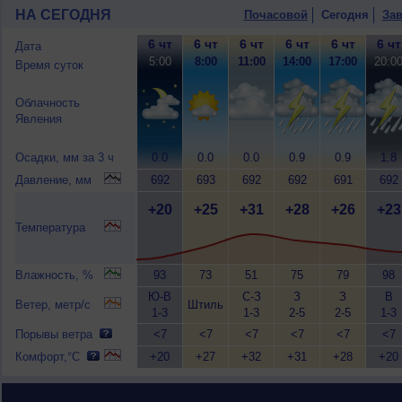
НА СЕГОДНЯ
Почасовой
Сегодня
Зав
6 чт
6 чт
6 чт
6 чт
6 чт
6 чт
Дата
5:00
8:00
11:00
14:00
17:00
20:0
Время суток
Облачность
Явления
Осадки, мм за 3 ч
0.0
0.0
0.0
0.9
0.9
1.8
Давление, мм
692
693
692
692
691
692
+20
+25
+31
+28
+26
+23
Температура
Влажность, %
93
73
51
75
79
98
Ю-В
С-З
З
З
В
Ветер, метр/с
Штиль
1-3
1-3
2-5
2-5
1-3
Порывы ветра
<7
<7
<7
<7
<7
<7
Комфорт,°C
+20
+27
+32
+31
+28
+20