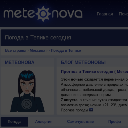
Главная
Пои
Погода в Тепике сегодня
Все страны
›
Мексика
›
›
Погода в Тепике
МЕТЕОНОВА
БЛОГ МЕТЕОНОВЫ
Прогноз в Тепике сегодня ( Мекс
Этой ночью
ожидается переменная об
Атмосферное давление в пределах н
облачность, небольшой дождь, гроза,
давление в пределах нормы. .
7 августа
, в течение суток ожидаетс
возможна гроза; ночью +21..23°, днем 
Прогноз погоды
Погода
Аллергия
Самочувствие
Профи