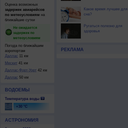
Оценка возможных
Какое время лучшее для
задержек авиарейсов
сна?
по метеоусловиям
на
ближайшие сутки
Ругаться полезно для
Не ожидается
здоровья
задержек по
метеоусловиям
Погода по ближайшим
РЕКЛАМА
аэропортам
Даллас
11 км
Мескит
41 км
Даллас-Форт-Уорт
42 км
Даллас
50 км
ВОДОЕМЫ
Температура воды
+30 °C
АСТРОНОМИЯ