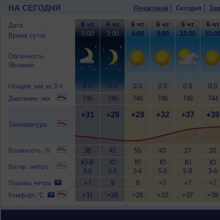
НА СЕГОДНЯ
Почасовой
Сегодня
Зав
6 чт
6 чт
6 чт
6 чт
6 чт
6 чт
Дата
0:00
3:00
6:00
9:00
12:00
15:0
Время суток
Облачность
Явления
Осадки, мм за 3 ч
0.0
0.0
0.0
0.0
0.0
0.0
Давление, мм
745
745
746
746
746
744
+31
+29
+28
+32
+37
+39
Температура
Влажность, %
38
45
55
43
27
20
Ю-В
Ю
Ю
Ю
Ю
Ю
Ветер, метр/с
3-6
3-6
3-6
5-9
5-9
3-6
Порывы ветра
<7
9
8
<7
<7
<7
Комфорт,°C
+31
+29
+28
+33
+37
+39