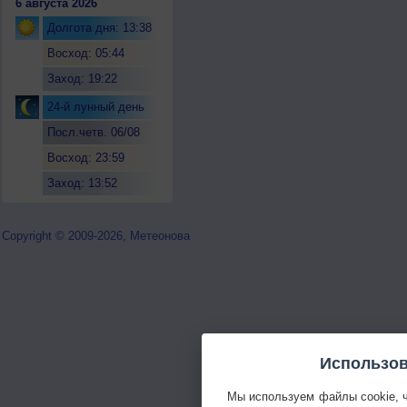
6 августа 2026
Долгота дня: 13:38
Восход: 05:44
Заход: 19:22
24-й лунный день
Посл.четв. 06/08
Восход: 23:59
Заход: 13:52
Copyright © 2009-2026, Метеонова
Использов
Мы используем файлы cookie, 