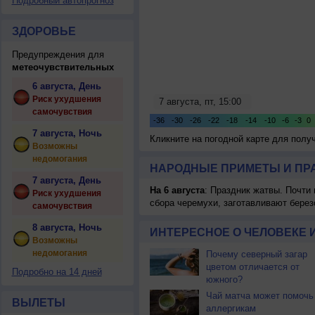
Подробный автопрогноз
ЗДОРОВЬЕ
Предупреждения для
метеочувствительных
6 августа, День
Риск ухудшения
самочувствия
7 августа, Ночь
Кликните на погодной карте для пол
Возможны
недомогания
НАРОДНЫЕ ПРИМЕТЫ И ПР
7 августа, День
На 6 августа
: Праздник жатвы. Почти
Риск ухудшения
сбора черемухи, заготавливают берез
самочувствия
8 августа, Ночь
ИНТЕРЕСНОЕ О ЧЕЛОВЕКЕ 
Возможны
недомогания
Почему северный загар
цветом отличается от
Подробно на 14 дней
южного?
Чай матча может помочь
ВЫЛЕТЫ
аллергикам