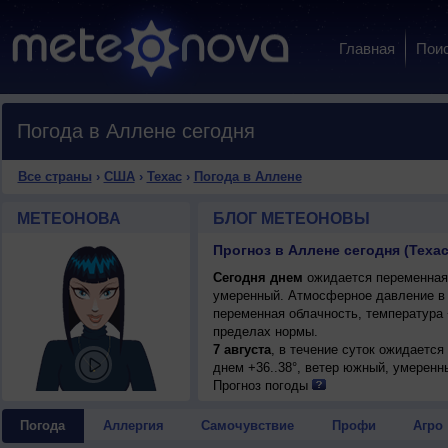
Главная
Пои
Погода в Аллене сегодня
Все страны
›
США
›
Техас
›
Погода в Аллене
МЕТЕОНОВА
БЛОГ МЕТЕОНОВЫ
Прогноз в Аллене сегодня (Теха
Сегодня днем
ожидается переменная 
умеренный. Атмосферное давление в 
переменная облачность, температура 
пределах нормы.
7 августа
, в течение суток ожидается
днем +36..38°, ветер южный, умеренн
Прогноз погоды
Погода
Аллергия
Самочувствие
Профи
Агро