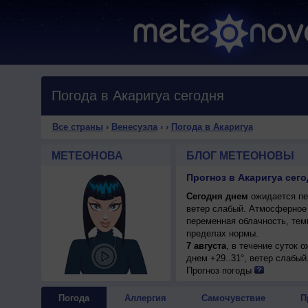
Погода в Акаригуа сегодня
Все страны
›
Венесуэла
›
›
Погода в Акаригуа
МЕТЕОНОВА
БЛОГ МЕТЕОНОВЫ
Прогноз в Акаригуа сего
Сегодня днем
ожидается пер
ветер слабый. Атмосферное 
переменная облачность, тем
пределах нормы.
7 августа
, в течение суток 
днем +29..31°, ветер слабый
Прогноз погоды
Погода
Аллергия
Самочувствие
П