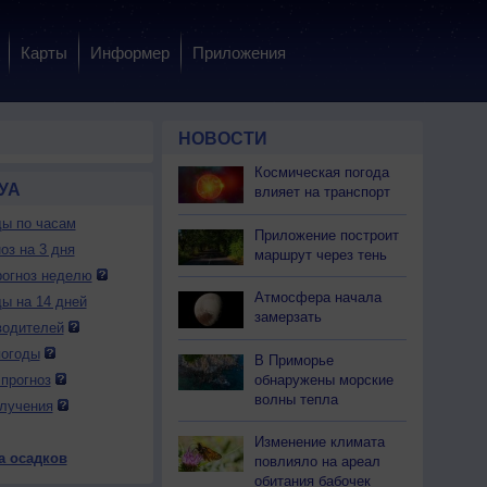
Карты
Информер
Приложения
НОВОСТИ
Космическая погода
УА
влияет на транспорт
ды по часам
Приложение построит
оз на 3 дня
маршрут через тень
огноз неделю
Атмосфера начала
ды на 14 дней
замерзать
водителей
погоды
В Приморье
обнаружены морские
прогноз
волны тепла
лучения
Изменение климата
а осадков
повлияло на ареал
обитания бабочек