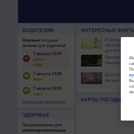
ВОДИТЕЛЯМ
ИНТЕРЕСНЫЕ ФАКТЫ
В Центральной
Опасные
погодные
наступают сам
явления для водителей
дни этого лета
7 августа 10:00
Приложение по
Мы
дождь
маршрут через 
са
жара
По
7 августа 13:00
Штат Вашингтон
ко
жара
лесные пожары
Вы
с
7 августа 16:00
бе
жара
КАРТЫ ПОГОДЫ
Подробный автопрогноз
ЗДОРОВЬЕ
Предупреждения для
метеочувствительных