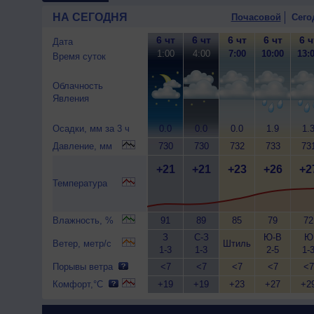
НА СЕГОДНЯ
Почасовой
Сего
6 чт
6 чт
6 чт
6 чт
6 ч
Дата
1:00
4:00
7:00
10:00
13:
Время суток
Облачность
Явления
Осадки, мм за 3 ч
0.0
0.0
0.0
1.9
1.
Давление, мм
730
730
732
733
73
+21
+21
+23
+26
+2
Температура
Влажность, %
91
89
85
79
72
З
С-З
Ю-В
Ю
Ветер, метр/с
Штиль
1-3
1-3
2-5
1-
Порывы ветра
<7
<7
<7
<7
<7
Комфорт,°C
+19
+19
+23
+27
+2