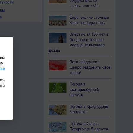
воздуха в ОАЭ
льности
превысила +51°
осы
а
Европейские столицы
бьют рекорды жары
Впервые за 155 лет в
Лондоне в течение
месяца не выпадал
дождь
шим
Лето продолжит
ем.
щедро раздавать своё
ике
тепло!
ить
Погода в
ки
Екатеринбурге 5
августа
Погода в Краснодаре
5 августа
Погода в Санкт-
Петербурге 5 августа