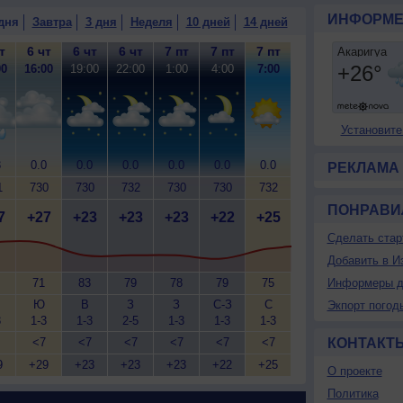
ИНФОРМЕ
дня
Завтра
3 дня
Неделя
10 дней
14 дней
т
6 чт
6 чт
6 чт
7 пт
7 пт
7 пт
00
16:00
19:00
22:00
1:00
4:00
7:00
Установите
3
0.0
0.0
0.0
0.0
0.0
0.0
РЕКЛАМА
1
730
730
732
730
730
732
ПОНРАВИ
7
+27
+23
+23
+23
+22
+25
Сделать стар
Добавить в И
71
83
79
78
79
75
Информеры д
Ю
В
З
З
С-З
С
Экпорт погод
3
1-3
1-3
2-5
1-3
1-3
1-3
<7
<7
<7
<7
<7
<7
КОНТАКТ
9
+29
+23
+23
+23
+22
+25
О проекте
Политика