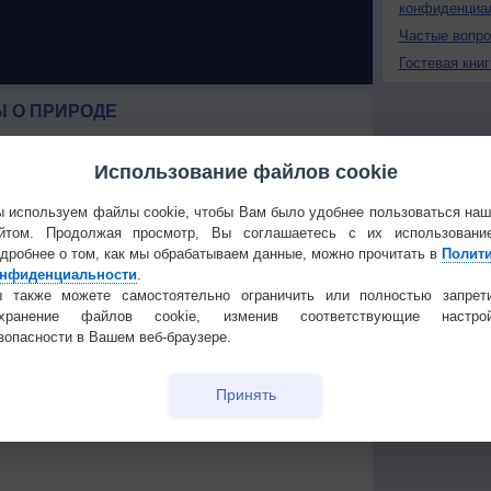
конфиденциа
Частые вопр
Гостевая книг
 О ПРИРОДЕ
 России
Космическая погода
ые жаркие
влияет на транспорт
Использование файлов cookie
строит
В Приморье обнаружены
 используем файлы cookie, чтобы Вам было удобнее пользоваться на
тень
морские волны тепла
йтом. Продолжая просмотр, Вы соглашаетесь с их использовани
дробнее о том, как мы обрабатываем данные, можно прочитать в
Полит
 охватили
нфиденциальности
.
 также можете самостоятельно ограничить или полностью запрет
охранение файлов cookie, изменив соответствующие настрой
зопасности в Вашем веб-браузере.
Температура
Облачность
Осадки
Принять