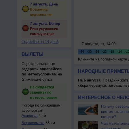
7 августа, День
Возможны
недомогания
7 августа, Вечер
Риск ухудшения
самочувствия
Подробно на 14 дней
ВЫЛЕТЫ
Кликните на погодной карте
Оценка возможных
задержек авиарейсов
НАРОДНЫЕ ПРИМЕТЫ
по метеоусловиям
на
ближайшие сутки
На 6 августа
: Праздник жатв
сбора черемухи, заготавлив
Не ожидается
задержек по
ИНТЕРЕСНОЕ О ЧЕЛО
метеоусловиям
Погода по ближайшим
Почему северны
аэропортам
цветом отличае
Акаригуа
4 км
южного?
Баркисимето
56 км
Чай матча може
аллергикам