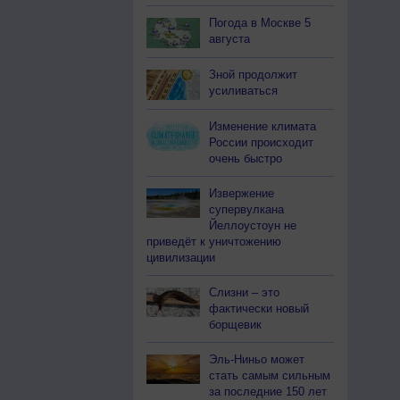
Погода в Москве 5
августа
Зной продолжит
усиливаться
Изменение климата
России происходит
очень быстро
Извержение
супервулкана
Йеллоустоун не
приведёт к уничтожению
цивилизации
Слизни – это
фактически новый
борщевик
Эль-Ниньо может
стать самым сильным
за последние 150 лет