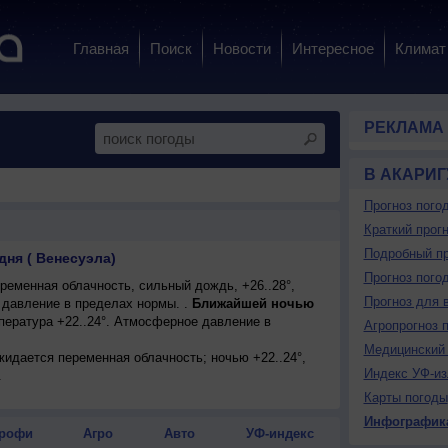
Главная
Поиск
Новости
Интересное
Климат
РЕКЛАМА
В АКАРИГ
Прогноз пого
Краткий прогн
Подробный пр
дня ( Венесуэла)
Прогноз пого
еменная облачность, сильный дождь, +26..28°,
Прогноз для 
давление в пределах нормы. .
Ближайшей ночью
пература +22..24°. Атмосферное давление в
Агропрогноз 
Медицинский 
ожидается переменная облачность; ночью +22..24°,
Индекс УФ-из
.
Карты погоды
Инфографик
рофи
Агро
Авто
УФ-индекс