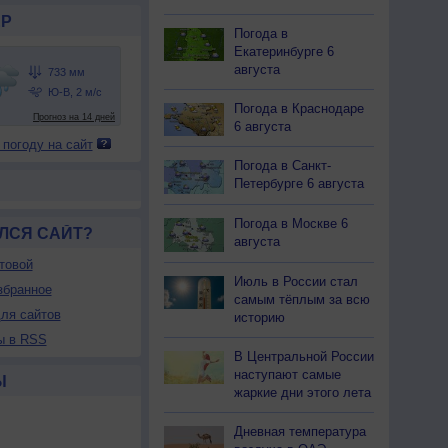
Р
Погода в
Екатеринбурге 6
августа
Погода в Краснодаре
6 августа
 погоду на сайт
Погода в Санкт-
Петербурге 6 августа
Погода в Москве 6
ЛСЯ САЙТ?
августа
товой
Июль в России стал
збранное
самым тёплым за всю
ля сайтов
историю
ы в RSS
В Центральной России
наступают самые
Ы
жаркие дни этого лета
Дневная температура