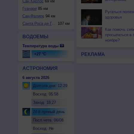
Сан Карлос
69 км
Гуанаре
85 км
Ругаться полез
Сан-Фелипе
94 км
здоровья
Санта Роса де Гуа...
107 км
Как помочь себ
просыпаться в 
ВОДОЕМЫ
ноябре?
Температура воды
+27 °C
РЕКЛАМА
АСТРОНОМИЯ
6 августа 2026
Долгота дня: 12:29
Восход: 05:58
Заход: 18:27
24-й лунный день
Посл.четв. 06/08
Восход: Не
восходит