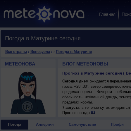
Главная
Пои
Погода в Матурине сегодня
Все страны
›
Венесуэла
›
›
Погода в Матурине
МЕТЕОНОВА
БЛОГ МЕТЕОНОВЫ
Прогноз в Матурине сегодня ( В
Сегодня днем
ожидается переменная 
гроза, +28..30°, ветер северо-восто
пределах нормы. . Вечером - небольш
облачность, небольшой дождь, темпер
пределах нормы.
7 августа
, в течение суток ожидаетс
ночью +22..24°, днем +30..32°, ветер
Прогноз погоды
Погода
Аллергия
Самочувствие
Профи