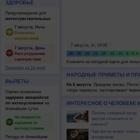
ЗДОРОВЬЕ
Предупреждения для
метеочувствительных
7 августа, Ночь
Возможны
недомогания
7 августа, День
Риск ухудшения
самочувствия
Кликните на погодной карте для пол
Подробно на 14 дней
НАРОДНЫЕ ПРИМЕТЫ И ПР
ВЫЛЕТЫ
На 6 августа
: Праздник жатвы. Почти
сбора черемухи, заготавливают берез
Оценка возможных
задержек авиарейсов
по метеоусловиям
на
ИНТЕРЕСНОЕ О ЧЕЛОВЕКЕ 
ближайшие сутки
Почему северный загар
Не ожидается
цветом отличается от
задержек по
южного?
метеоусловиям
Чай матча может помочь
Погода по ближайшим
аллергикам