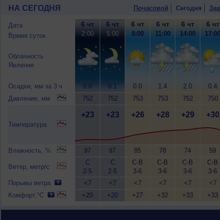
НА СЕГОДНЯ
Почасовой
Сегодня
Зав
6 чт
6 чт
6 чт
6 чт
6 чт
6 чт
Дата
2:00
5:00
8:00
11:00
14:00
17:0
Время суток
Облачность
Явления
Осадки, мм за 3 ч
0.0
0.1
0.0
1.4
2.0
0.4
Давление, мм
752
752
753
753
752
750
+23
+23
+26
+28
+29
+30
Температура
Влажность, %
97
97
85
78
74
59
С
С
С-В
С-В
С-В
С-В
Ветер, метр/с
2-5
2-5
3-6
3-6
3-6
3-6
Порывы ветра
<7
<7
<7
<7
<7
<7
Комфорт,°C
+20
+20
+27
+32
+33
+33