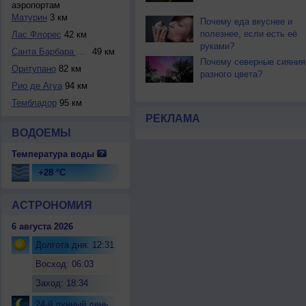
аэропортам
Матурин
3 км
Почему еда вкуснее и
полезнее, если есть её
Лас Флорес
42 км
руками?
Санта Барбара де ...
49 км
Почему северные сияния
Оритупано
82 км
разного цвета?
Рио де Агуа
94 км
Тембладор
95 км
РЕКЛАМА
ВОДОЕМЫ
Температура воды
+28 °C
АСТРОНОМИЯ
6 августа 2026
Долгота дня: 12:31
Восход: 06:03
Заход: 18:34
24-й лунный день