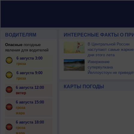
ВОДИТЕЛЯМ
ИНТЕРЕСНЫЕ ФАКТЫ О ПР
В Центральной России
Опасные
погодные
наступают самые жаркие
явления для водителей
дни этого лета
6 августа 3:00
Извержение
гроза
супервулкана
Йеллоустоун не приведё
6 августа 9:00
к уничтожению
гроза
цивилизации
КАРТЫ ПОГОДЫ
6 августа 12:00
ветер
6 августа 15:00
гроза
жара
6 августа 18:00
гроза
жара