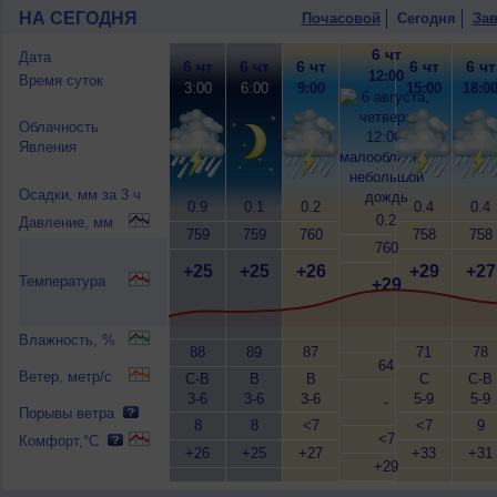
НА СЕГОДНЯ
Почасовой
Сегодня
Зав
6 чт
Дата
6 чт
6 чт
6 чт
6 чт
6 чт
12:00
Время суток
3:00
6:00
9:00
15:00
18:0
Облачность
Явления
Осадки, мм за 3 ч
0.9
0.1
0.2
0.4
0.4
0.2
Давление, мм
759
759
760
758
758
760
+25
+25
+26
+29
+27
Температура
+29
Влажность, %
88
89
87
71
78
64
Ветер, метр/с
С-В
В
В
С
С-В
3-6
3-6
3-6
5-9
5-9
-
Порывы ветра
8
8
<7
<7
9
<7
Комфорт,°C
+26
+25
+27
+33
+31
+29