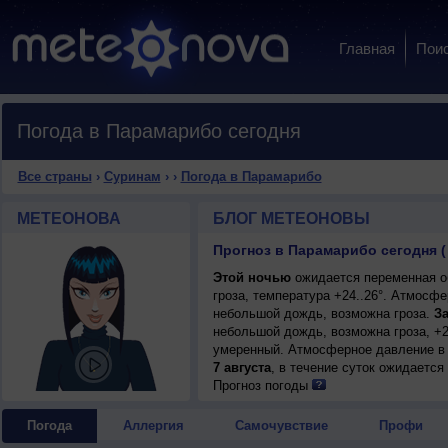
Главная
Пои
Погода в Парамарибо сегодня
Все страны
›
Суринам
›
›
Погода в Парамарибо
МЕТЕОНОВА
БЛОГ МЕТЕОНОВЫ
Прогноз в Парамарибо сегодня (
Этой ночью
ожидается переменная о
гроза, температура +24..26°. Атмосф
небольшой дождь, возможна гроза.
За
небольшой дождь, возможна гроза, +28
умеренный. Атмосферное давление в 
7 августа
, в течение суток ожидаетс
ночью +24..26°, днем +29..31°, ветер
Прогноз погоды
Погода
Аллергия
Самочувствие
Профи