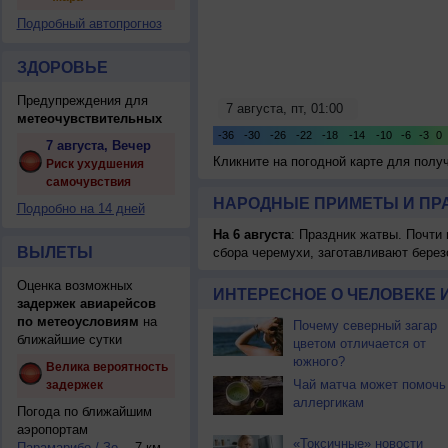
Подробный автопрогноз
ЗДОРОВЬЕ
Предупреждения для
метеочувствительных
7 августа, Вечер
Кликните на погодной карте для пол
Риск ухудшения
самочувствия
НАРОДНЫЕ ПРИМЕТЫ И ПР
Подробно на 14 дней
На 6 августа
: Праздник жатвы. Почти
ВЫЛЕТЫ
сбора черемухи, заготавливают берез
Оценка возможных
ИНТЕРЕСНОЕ О ЧЕЛОВЕКЕ 
задержек авиарейсов
по метеоусловиям
на
Почему северный загар
ближайшие сутки
цветом отличается от
южного?
Велика вероятность
Чай матча может помочь
задержек
аллергикам
Погода по ближайшим
аэропортам
«Токсичные» новости
Парамарибо / Зорг...
7 км