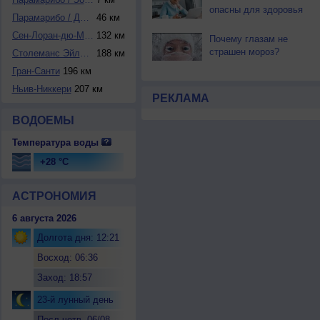
опасны для здоровья
Парамарибо / Джоа...
46 км
Сен-Лоран-дю-Маро...
132 км
Почему глазам не
страшен мороз?
Столеманс Эйланд
188 км
Гран-Санти
196 км
Ньив-Никкери
207 км
РЕКЛАМА
ВОДОЕМЫ
Температура воды
+28 °C
АСТРОНОМИЯ
6 августа 2026
Долгота дня: 12:21
Восход: 06:36
Заход: 18:57
23-й лунный день
Посл.четв. 06/08