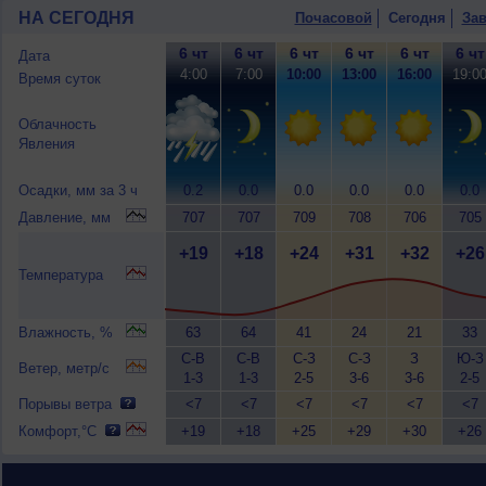
НА СЕГОДНЯ
Почасовой
Сегодня
Зав
6 чт
6 чт
6 чт
6 чт
6 чт
6 чт
Дата
4:00
7:00
10:00
13:00
16:00
19:0
Время суток
Облачность
Явления
Осадки, мм за 3 ч
0.2
0.0
0.0
0.0
0.0
0.0
Давление, мм
707
707
709
708
706
705
+19
+18
+24
+31
+32
+26
Температура
Влажность, %
63
64
41
24
21
33
С-В
С-В
С-З
С-З
З
Ю-З
Ветер, метр/с
1-3
1-3
2-5
3-6
3-6
2-5
Порывы ветра
<7
<7
<7
<7
<7
<7
Комфорт,°C
+19
+18
+25
+29
+30
+26