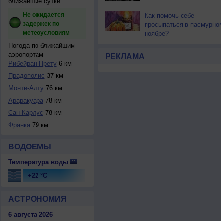
ближайшие сутки
Не ожидается
Как помочь себе
задержек по
просыпаться в пасмурно
метеоусловиям
ноябре?
Погода по ближайшим
аэропортам
РЕКЛАМА
Рибейран-Прету
6 км
Прадополис
37 км
Монти-Алту
76 км
Араракуара
78 км
Сан-Карлус
78 км
Франка
79 км
ВОДОЕМЫ
Температура воды
+22 °C
АСТРОНОМИЯ
6 августа 2026