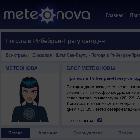
Главная
Пои
Погода в Рибейран-Прету сегодня
Все страны
›
Бразилия
›
Штат Сан-Паулу
›
Погода в Рибейран-Пре
МЕТЕОНОВА
БЛОГ МЕТЕОНОВЫ
Прогноз в Рибейран-Прету сегод
Сегодня днем
ожидается ясная погода
умеренный. Атмосферное давление в 
ясная погода, температура +20..22°.
7 августа
, в течение суток ожидается
днем +33..35°, ветер северо-западный
Прогноз погоды
Погода
Аллергия
Самочувствие
Профи