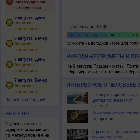
Риск ухудшения
самочувствия
6 августа, День
Возможны
недомогания
6 августа, Вечер
Кликните на погодной карте для пол
Возможны
недомогания
НАРОДНЫЕ ПРИМЕТЫ И ПР
7 августа, День
Возможны
На 6 августа
: Праздник жатвы. Почти
недомогания
сбора черемухи, заготавливают берез
7 августа, Вечер
ИНТЕРЕСНОЕ О ЧЕЛОВЕКЕ 
Возможны
недомогания
Почему северный загар
Подробно на 14 дней
цветом отличается от
южного?
Чай матча может помочь
ВЫЛЕТЫ
аллергикам
Оценка возможных
задержек авиарейсов
Игры важны для здоровь
по метеоусловиям
на
так же, как и сон