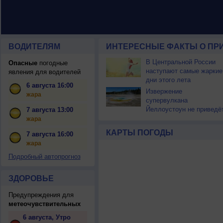
ВОДИТЕЛЯМ
ИНТЕРЕСНЫЕ ФАКТЫ О ПР
В Центральной России
Опасные
погодные
наступают самые жаркие
явления для водителей
дни этого лета
6 августа 16:00
Извержение
жара
супервулкана
Йеллоустоун не приведё
7 августа 13:00
к уничтожению
жара
цивилизации
КАРТЫ ПОГОДЫ
7 августа 16:00
жара
Подробный автопрогноз
ЗДОРОВЬЕ
Предупреждения для
метеочувствительных
6 августа, Утро