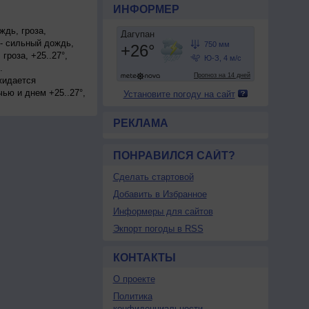
ИНФОРМЕР
дь, гроза,
 - сильный дождь,
роза, +25..27°,
.
жидается
ью и днем +25..27°,
Установите погоду на сайт
РЕКЛАМА
ПОНРАВИЛСЯ САЙТ?
Сделать стартовой
Добавить в Избранное
Информеры для сайтов
Экпорт погоды в RSS
КОНТАКТЫ
О проекте
Политика
конфиденциальности