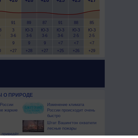
7
+26
+26
+26
+25
+25
+27
91
89
87
91
88
85
З
З
Ю-З
Ю-З
Ю-З
Ю-З
Ю-З
9
3-6
3-6
3-6
3-6
2-5
2-5
9
9
9
<7
<7
<7
0
+27
+28
+27
+25
+26
+29
 О ПРИРОДЕ
 России
Изменение климата
ые жаркие
России происходит очень
быстро
Штат Вашингтон охватили
лесные пожары
 приведёт