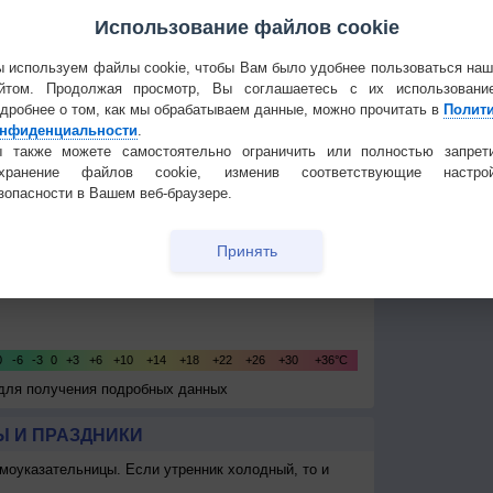
Использование файлов cookie
Температура
Облачность
Осадки
 используем файлы cookie, чтобы Вам было удобнее пользоваться на
йтом. Продолжая просмотр, Вы соглашаетесь с их использовани
дробнее о том, как мы обрабатываем данные, можно прочитать в
Полит
нфиденциальности
.
 также можете самостоятельно ограничить или полностью запрет
охранение файлов cookie, изменив соответствующие настрой
зопасности в Вашем веб-браузере.
Принять
 для получения подробных данных
 И ПРАЗДНИКИ
моуказательницы. Если утренник холодный, то и