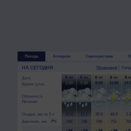
Погода
Аллергия
Самочувствие
П
НА СЕГОДНЯ
Почасовой
Сего
6 чт
6 чт
6 чт
6 чт
6 ч
Дата
2:00
5:00
8:00
11:00
14:
Время суток
Облачность
Явления
Осадки, мм за 3 ч
12.4
12.1
30.0
48.0
2.
Давление, мм
749
749
749
751
75