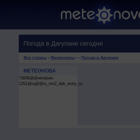
Погода в Дагупане сегодня
Все страны
›
Филиппины
›
›
Погода в Дагупане
МЕТЕОНОВА
73836@@windows-
1251@ru@@ru_mn2_dsk_entry_ru