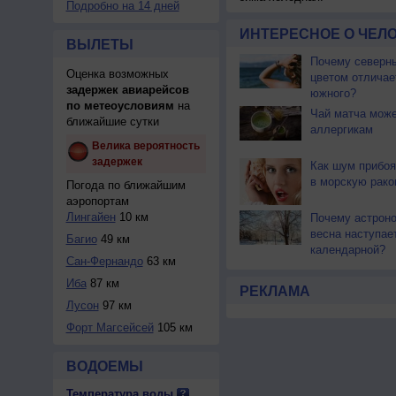
Подробно на 14 дней
ИНТЕРЕСНОЕ О ЧЕЛО
ВЫЛЕТЫ
Почему северны
Оценка возможных
цветом отличае
задержек авиарейсов
южного?
по метеоусловиям
на
Чай матча може
ближайшие сутки
аллергикам
Велика вероятность
задержек
Как шум прибоя
в морскую рако
Погода по ближайшим
аэропортам
Лингайен
10 км
Почему астрон
весна наступае
Багио
49 км
календарной?
Сан-Фернандо
63 км
Иба
87 км
РЕКЛАМА
Лусон
97 км
Форт Магсейсей
105 км
ВОДОЕМЫ
Температура воды