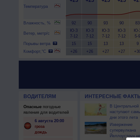
+25
+25
+25
+25
+2
Температура
Влажность, %
92
90
93
90
83
Ю-З
Ю-З
Ю-З
Ю-З
Ю-
Ветер, метр/с
7-12
7-12
7-12
7-12
5-
Порывы ветра
15
15
13
13
9
Комфорт,°C
+26
+26
+27
+27
+3
ВОДИТЕЛЯМ
ИНТЕРЕСНЫЕ ФАКТЫ
В Центральной
Опасные
погодные
наступают сам
явления для водителей
дни этого лета
6 августа 20:00
Извержение
гроза
супервулкана
дождь
Йеллоустоун не