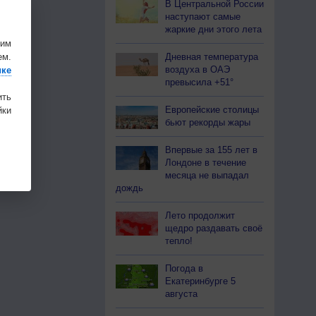
В Центральной России
наступают самые
жаркие дни этого лета
шим
Дневная температура
ем.
воздуха в ОАЭ
ике
превысила +51°
ить
Европейские столицы
ки
бьют рекорды жары
Впервые за 155 лет в
Лондоне в течение
месяца не выпадал
дождь
Лето продолжит
щедро раздавать своё
тепло!
Погода в
Екатеринбурге 5
августа