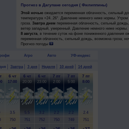
Прогноз в Дагупане сегодня ( Филиппины)
Этой ночью
ожидается переменная облачность, сильный дож
температура +24..26°. Давление немного ниже нормы. Утром
гроза.
Завтра днем
переменная облачность, сильный дождь, г
ветер западный, умеренный. Давление немного ниже нормы. 
8 августа
, в течение суток на фоне пониженного давления о
переменная облачность, сильный дождь, возможна гроза; ноч
ветер юго-западный, умеренный.
Прогноз погоды
рофи
Агро
Авто
УФ-индекс
дня
Завтра
3 дня
Неделя
10 дней
14 дней
т
6 чт
6 чт
6 чт
7 пт
7 пт
7 пт
00
17:00
20:00
23:00
2:00
5:00
8:00
9
3.5
5.5
3.2
2.2
2.2
2.4
0
750
751
752
750
749
751