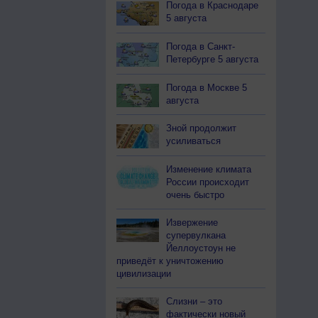
Погода в Краснодаре
5 августа
Погода в Санкт-
Петербурге 5 августа
Погода в Москве 5
августа
Зной продолжит
усиливаться
Изменение климата
России происходит
очень быстро
Извержение
супервулкана
Йеллоустоун не
приведёт к уничтожению
цивилизации
Слизни – это
фактически новый