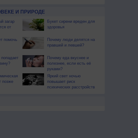
ВЕКЕ И ПРИРОДЕ
й загар
Букет сирени вреден для
тся от
здоровья
т помочь
Почему люди делятся на
правшей и левшей?
 попадает
Почему еда вкуснее и
вину?
полезнее, если есть её
руками?
омическая
Яркий свет ночью
т позже
повышает риск
психических расстройств