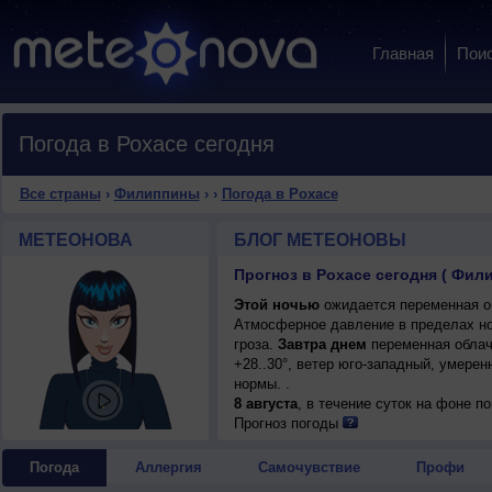
Главная
Пои
Погода в Рохасе сегодня
Все страны
›
Филиппины
›
›
Погода в Рохасе
МЕТЕОНОВА
БЛОГ МЕТЕОНОВЫ
Прогноз в Рохасе сегодня ( Фил
Этой ночью
ожидается переменная обл
Атмосферное давление в пределах но
гроза.
Завтра днем
переменная облач
+28..30°, ветер юго-западный, умере
нормы. .
8 августа
, в течение суток на фоне 
переменная облачность, небольшой до
Прогноз погоды
днем +31..33°, ветер юго-западный, с
Погода
Аллергия
Самочувствие
Профи