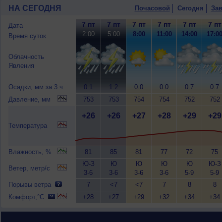
НА СЕГОДНЯ
Почасовой
Сегодня
Зав
7 пт
7 пт
7 пт
7 пт
7 пт
7 пт
Дата
2:00
5:00
8:00
11:00
14:00
17:0
Время суток
Облачность
Явления
Осадки, мм за 3 ч
0.1
1.2
0.0
0.0
0.7
0.7
Давление, мм
753
753
754
754
752
752
+26
+26
+27
+28
+29
+29
Температура
Влажность, %
81
85
81
77
72
75
Ю-З
Ю
Ю
Ю
Ю
Ю-З
Ветер, метр/с
3-6
3-6
3-6
3-6
5-9
5-9
Порывы ветра
7
<7
<7
7
8
8
Комфорт,°C
+28
+27
+29
+32
+34
+34