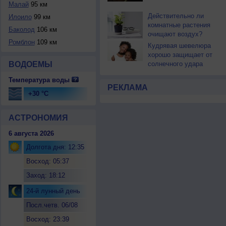
Малай
95 км
Действительно ли
Илоило
99 км
комнатные растения
Баколод
106 км
очищают воздух?
Ромблон
109 км
Кудрявая шевелюра
хорошо защищает от
ВОДОЕМЫ
солнечного удара
Температура воды
РЕКЛАМА
+30 °C
АСТРОНОМИЯ
6 августа 2026
Долгота дня: 12:35
Восход: 05:37
Заход: 18:12
24-й лунный день
Посл.четв. 06/08
Восход: 23:39