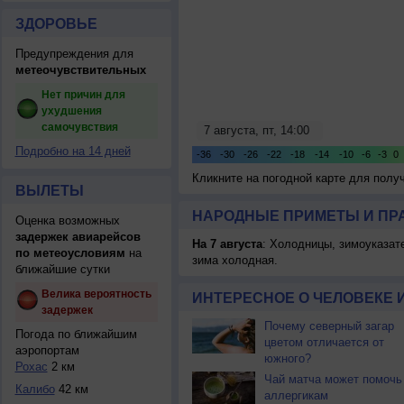
ЗДОРОВЬЕ
Предупреждения для
метеочувствительных
Нет причин для
ухудшения
самочувствия
Подробно на 14 дней
Кликните на погодной карте для пол
ВЫЛЕТЫ
НАРОДНЫЕ ПРИМЕТЫ И ПР
Оценка возможных
задержек авиарейсов
На 7 августа
: Холодницы, зимоуказат
по метеоусловиям
на
зима холодная.
ближайшие сутки
Велика вероятность
ИНТЕРЕСНОЕ О ЧЕЛОВЕКЕ 
задержек
Почему северный загар
Погода по ближайшим
цветом отличается от
аэропортам
южного?
Рохас
2 км
Чай матча может помочь
Калибо
42 км
аллергикам