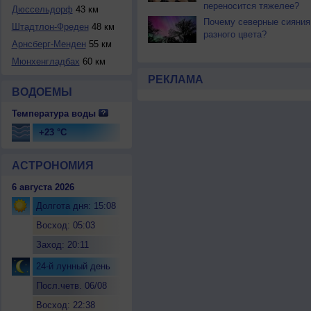
переносится тяжелее?
Дюссельдорф
43 км
Почему северные сияния
Штадтлон-Фреден
48 км
разного цвета?
Арнсберг-Менден
55 км
Мюнхенгладбах
60 км
РЕКЛАМА
ВОДОЕМЫ
Температура воды
+23 °C
АСТРОНОМИЯ
6 августа 2026
Долгота дня: 15:08
Восход: 05:03
Заход: 20:11
24-й лунный день
Посл.четв. 06/08
Восход: 22:38