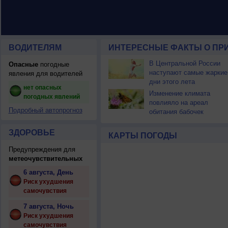
ВОДИТЕЛЯМ
ИНТЕРЕСНЫЕ ФАКТЫ О ПР
В Центральной России
Опасные
погодные
наступают самые жаркие
явления для водителей
дни этого лета
нет опасных
Изменение климата
погодных явлений
повлияло на ареал
Подробный автопрогноз
обитания бабочек
ЗДОРОВЬЕ
КАРТЫ ПОГОДЫ
Предупреждения для
метеочувствительных
6 августа, День
Риск ухудшения
самочувствия
7 августа, Ночь
Риск ухудшения
самочувствия