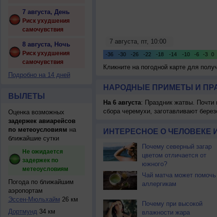
7 августа, День
Риск ухудшения
самочувствия
8 августа, Ночь
Риск ухудшения
самочувствия
Кликните на погодной карте для пол
Подробно на 14 дней
НАРОДНЫЕ ПРИМЕТЫ И ПР
ВЫЛЕТЫ
На 6 августа
: Праздник жатвы. Почти
сбора черемухи, заготавливают берез
Оценка возможных
задержек авиарейсов
по метеоусловиям
на
ИНТЕРЕСНОЕ О ЧЕЛОВЕКЕ 
ближайшие сутки
Почему северный загар
Не ожидается
цветом отличается от
задержек по
южного?
метеоусловиям
Чай матча может помочь
Погода по ближайшим
аллергикам
аэропортам
Эссен-Мюльхайм
26 км
Почему при высокой
Дортмунд
34 км
влажности жара