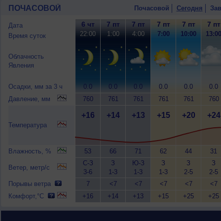
ПОЧАСОВОЙ
Почасовой
Сегодня
Зав
6 чт
7 пт
7 пт
7 пт
7 пт
7 пт
Дата
22:00
1:00
4:00
7:00
10:00
13:0
Время суток
Облачность
Явления
Осадки, мм за 3 ч
0.0
0.0
0.0
0.0
0.0
0.0
Давление, мм
760
761
761
761
761
760
+16
+14
+13
+15
+20
+24
Температура
Влажность, %
53
66
71
62
44
31
С-З
З
Ю-З
З
З
З
Ветер, метр/с
3-6
1-3
1-3
1-3
2-5
2-5
Порывы ветра
7
<7
<7
<7
<7
<7
Комфорт,°C
+16
+14
+13
+15
+25
+25