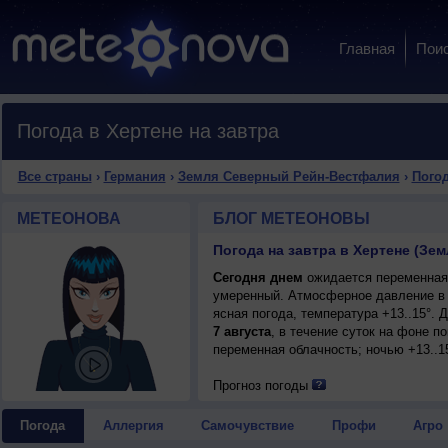
Главная
Пои
Погода в Хертене на завтра
Все страны
›
Германия
›
Земля Северный Рейн-Вестфалия
›
Погод
МЕТЕОНОВА
БЛОГ МЕТЕОНОВЫ
Сегодня днем
ожидается переменная о
умеренный. Атмосферное давление в 
ясная погода, температура +13..15°.
7 августа
, в течение суток на фоне 
переменная облачность; ночью +13..15
Прогноз погоды
Погода
Аллергия
Самочувствие
Профи
Агро