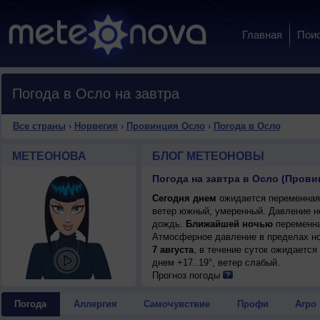
Главная
Пои
Погода в Осло на завтра
Все страны
›
Норвегия
›
Провинция Осло
›
Погода в Осло
МЕТЕОНОВА
БЛОГ МЕТЕОНОВЫ
Погода на завтра в Осло (Прови
Сегодня днем
ожидается переменная 
ветер южный, умеренный. Давление н
дождь.
Ближайшей ночью
переменная
Атмосферное давление в пределах н
7 августа
, в течение суток ожидается
днем +17..19°, ветер слабый.
Прогноз погоды
Погода
Аллергия
Самочувствие
Профи
Агро