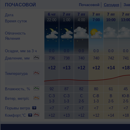
ПОЧАСОВОЙ
Почасовой
Сегодня
Зав
6 чт
7 пт
7 пт
7 пт
7 пт
7 пт
Дата
22:00
1:00
4:00
7:00
10:00
13:0
Время суток
Облачность
Явления
Осадки, мм за 3 ч
0.0
0.0
0.0
0.0
0.0
0.0
Давление, мм
736
738
740
740
742
741
+12
+13
+12
+12
+14
+18
Температура
Влажность, %
92
87
82
80
61
45
С-З
С-З
С
С-В
В
Ю-В
Ветер, метр/с
1-3
1-3
2-5
1-3
2-5
2-5
Порывы ветра
<7
<7
<7
<7
<7
<7
Комфорт,°C
+12
+13
+12
+12
+14
+18