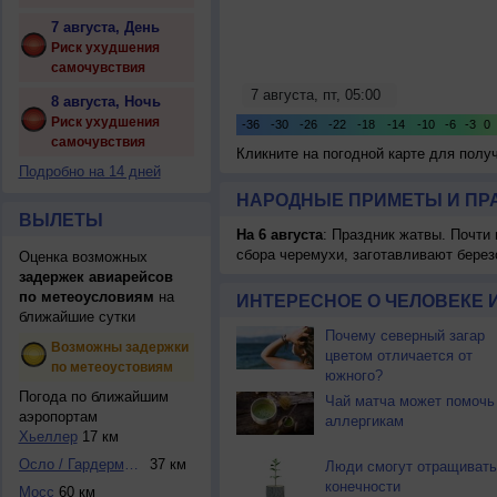
7 августа, День
Риск ухудшения
самочувствия
8 августа, Ночь
Риск ухудшения
самочувствия
Кликните на погодной карте для пол
Подробно на 14 дней
НАРОДНЫЕ ПРИМЕТЫ И ПР
ВЫЛЕТЫ
На 6 августа
: Праздник жатвы. Почти
сбора черемухи, заготавливают берез
Оценка возможных
задержек авиарейсов
по метеоусловиям
на
ИНТЕРЕСНОЕ О ЧЕЛОВЕКЕ 
ближайшие сутки
Почему северный загар
Возможны задержки
цветом отличается от
по метеоустовиям
южного?
Погода по ближайшим
Чай матча может помочь
аэропортам
аллергикам
Хьеллер
17 км
Осло / Гардермоэн
37 км
Люди смогут отращивать
конечности
Мосс
60 км