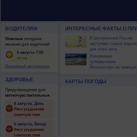
ВОДИТЕЛЯМ
ИНТЕРЕСНЫЕ ФАКТЫ О ПР
В Центральной России
Опасные
погодные
наступают самые жаркие
явления для водителей
дни этого лета
6 августа 7:00
Извержение
ветер
супервулкана
Подробный автопрогноз
Йеллоустоун не приведё
к уничтожению
цивилизации
ЗДОРОВЬЕ
КАРТЫ ПОГОДЫ
Предупреждения для
метеочувствительных
6 августа, День
Риск ухудшения
самочувствия
6 августа, Вечер
Риск ухудшения
самочувствия