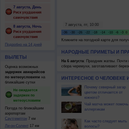
7 августа, День
Риск ухудшения
самочувствия
8 августа, Ночь
Риск ухудшения
самочувствия
Кликните на погодной карте для пол
Подробно на 14 дней
НАРОДНЫЕ ПРИМЕТЫ И ПР
ВЫЛЕТЫ
На 6 августа
: Праздник жатвы. Почти
сбора черемухи, заготавливают берез
Оценка возможных
задержек авиарейсов
по метеоусловиям
на
ИНТЕРЕСНОЕ О ЧЕЛОВЕКЕ 
ближайшие сутки
Почему северный загар
Не ожидается
цветом отличается от
задержек по
южного?
метеоусловиям
Чай матча может помочь
Погода по ближайшим
аллергикам
аэропортам
Саутгемптон
7 км
Как часто следует мыть
Ли-он-Солент
17 км
волосы?