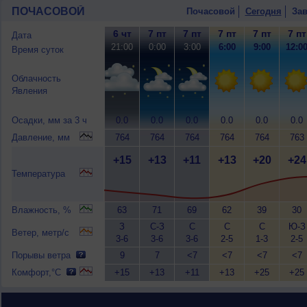
ПОЧАСОВОЙ
Почасовой
Сегодня
Зав
6 чт
7 пт
7 пт
7 пт
7 пт
7 пт
Дата
21:00
0:00
3:00
6:00
9:00
12:0
Время суток
Облачность
Явления
Осадки, мм за 3 ч
0.0
0.0
0.0
0.0
0.0
0.0
Давление, мм
764
764
764
764
764
763
+15
+13
+11
+13
+20
+24
Температура
Влажность, %
63
71
69
62
39
30
З
С-З
С
С
С
Ю-З
Ветер, метр/с
3-6
3-6
3-6
2-5
1-3
2-5
Порывы ветра
9
7
<7
<7
<7
<7
Комфорт,°C
+15
+13
+11
+13
+25
+25