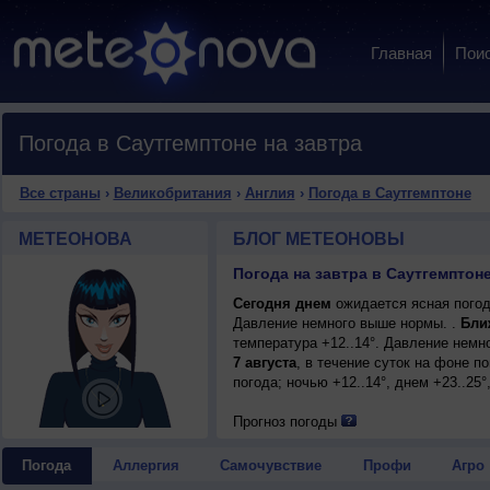
Главная
Пои
Погода в Саутгемптоне на завтра
Все страны
›
Великобритания
›
Англия
›
Погода в Саутгемптоне
МЕТЕОНОВА
БЛОГ МЕТЕОНОВЫ
Погода на завтра в Саутгемптон
Сегодня днем
ожидается ясная погода
Давление немного выше нормы. .
Бли
температура +12..14°. Давление немн
7 августа
, в течение суток на фоне 
погода; ночью +12..14°, днем +23..25°
Прогноз погоды
Погода
Аллергия
Самочувствие
Профи
Агро