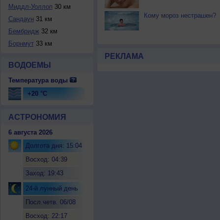
Миддл-Уоллоп
30 км
Кому мороз нестрашен?
Сандаун
31 км
Бембридж
32 км
Борнмут
33 км
РЕКЛАМА
ВОДОЕМЫ
Температура воды
+20 °C
АСТРОНОМИЯ
6 августа 2026
Долгота дня: 15:04
Восход: 04:39
Заход: 19:43
24-й лунный день
Посл.четв. 06/08
Восход: 22:17