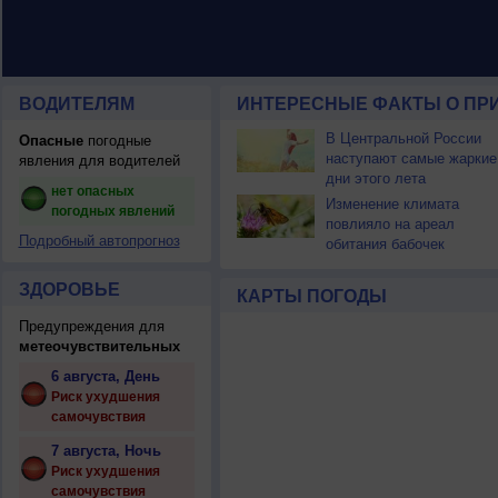
ВОДИТЕЛЯМ
ИНТЕРЕСНЫЕ ФАКТЫ О ПР
В Центральной России
Опасные
погодные
наступают самые жаркие
явления для водителей
дни этого лета
нет опасных
Изменение климата
погодных явлений
повлияло на ареал
Подробный автопрогноз
обитания бабочек
ЗДОРОВЬЕ
КАРТЫ ПОГОДЫ
Предупреждения для
метеочувствительных
6 августа, День
Риск ухудшения
самочувствия
7 августа, Ночь
Риск ухудшения
самочувствия