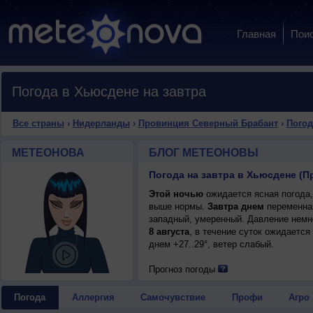
Главная
Пои
Погода в Хьюсдене на завтра
Все страны
›
Нидерланды
›
Провинция Северный Брабант
›
Погод
МЕТЕОНОВА
БЛОГ МЕТЕОНОВЫ
Этой ночью
ожидается ясная погода,
выше нормы.
Завтра днем
переменная
западный, умеренный. Давление немн
8 августа
, в течение суток ожидается
днем +27..29°, ветер слабый.
Прогноз погоды
Погода
Аллергия
Самочувствие
Профи
Агро