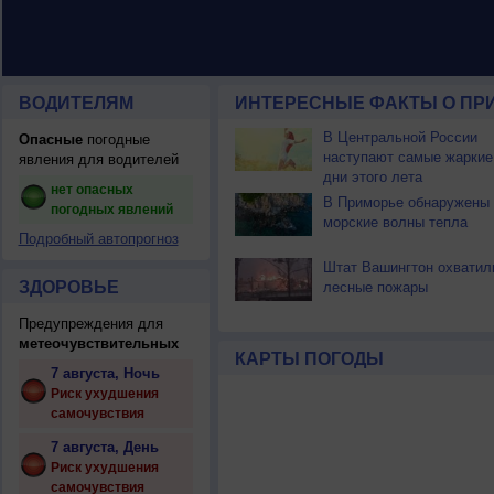
ВОДИТЕЛЯМ
ИНТЕРЕСНЫЕ ФАКТЫ О ПР
В Центральной России
Опасные
погодные
наступают самые жаркие
явления для водителей
дни этого лета
нет опасных
В Приморье обнаружены
погодных явлений
морские волны тепла
Подробный автопрогноз
Штат Вашингтон охватил
ЗДОРОВЬЕ
лесные пожары
Предупреждения для
метеочувствительных
КАРТЫ ПОГОДЫ
7 августа, Ночь
Риск ухудшения
самочувствия
7 августа, День
Риск ухудшения
самочувствия