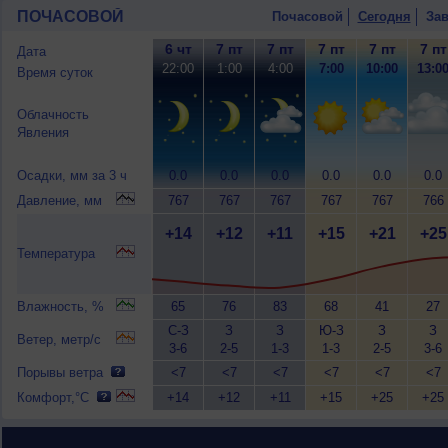
ПОЧАСОВОЙ
Почасовой
Сегодня
Зав
6 чт
7 пт
7 пт
7 пт
7 пт
7 пт
Дата
22:00
1:00
4:00
7:00
10:00
13:0
Время суток
Облачность
Явления
Осадки, мм за 3 ч
0.0
0.0
0.0
0.0
0.0
0.0
Давление, мм
767
767
767
767
767
766
+14
+12
+11
+15
+21
+25
Температура
Влажность, %
65
76
83
68
41
27
С-З
З
З
Ю-З
З
З
Ветер, метр/с
3-6
2-5
1-3
1-3
2-5
3-6
Порывы ветра
<7
<7
<7
<7
<7
<7
Комфорт,°C
+14
+12
+11
+15
+25
+25