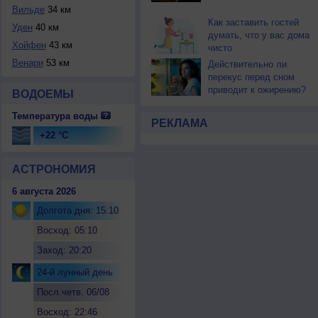
Вильде
34 км
Как заставить гостей
Уден
40 км
думать, что у вас дома
Хойфен
43 км
чисто
Венари
53 км
Действительно ли
перекус перед сном
приводит к ожирению?
ВОДОЕМЫ
Температура воды
РЕКЛАМА
+22 °C
АСТРОНОМИЯ
6 августа 2026
Долгота дня: 15:10
Восход: 05:10
Заход: 20:20
24-й лунный день
Посл.четв. 06/08
Восход: 22:46