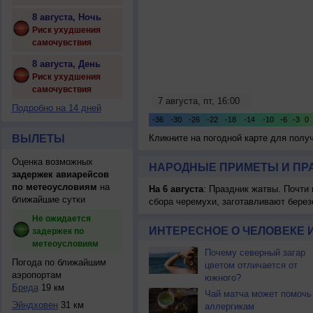
8 августа, Ночь
Риск ухудшения
самочувствия
8 августа, День
Риск ухудшения
самочувствия
Подробно на 14 дней
ВЫЛЕТЫ
Кликните на погодной карте для пол
Оценка возможных
НАРОДНЫЕ ПРИМЕТЫ И ПР
задержек авиарейсов
по метеоусловиям
на
На 6 августа
: Праздник жатвы. Почти
ближайшие сутки
сбора черемухи, заготавливают берез
Не ожидается
ИНТЕРЕСНОЕ О ЧЕЛОВЕКЕ 
задержек по
метеоусловиям
Почему северный загар
Погода по ближайшим
цветом отличается от
аэропортам
южного?
Бреда
19 км
Чай матча может помочь
Эйндховен
31 км
аллергикам