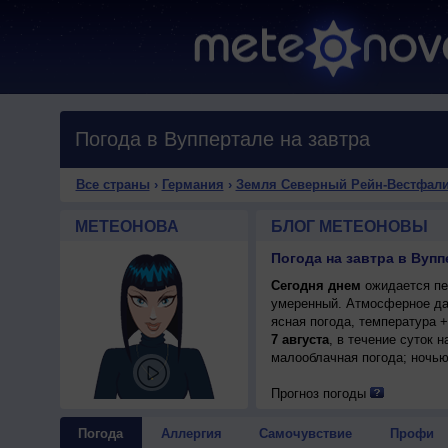
Погода в Вуппертале на завтра
Все страны
›
Германия
›
Земля Северный Рейн-Вестфал
МЕТЕОНОВА
БЛОГ МЕТЕОНОВЫ
Сегодня днем
ожидается пер
умеренный. Атмосферное да
ясная погода, температура 
7 августа
, в течение суток
малооблачная погода; ночью 
Прогноз погоды
Погода
Аллергия
Самочувствие
Профи