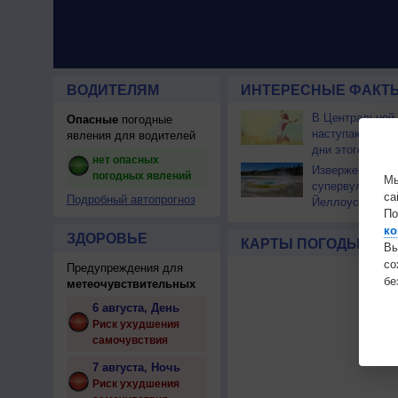
ВОДИТЕЛЯМ
ИНТЕРЕСНЫЕ ФАКТЫ
В Центральной
Опасные
погодные
наступают сам
явления для водителей
дни этого лета
нет опасных
Извержение
погодных явлений
Мы
супервулкана
са
Подробный автопрогноз
Йеллоустоун не
По
к уничтожению
ко
цивилизации
ЗДОРОВЬЕ
КАРТЫ ПОГОДЫ
Вы
с
Предупреждения для
бе
метеочувствительных
6 августа, День
Риск ухудшения
самочувствия
7 августа, Ночь
Риск ухудшения