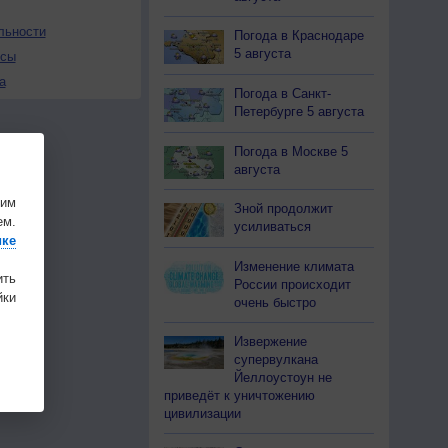
льности
Погода в Краснодаре
5 августа
осы
а
Погода в Санкт-
Петербурге 5 августа
Погода в Москве 5
августа
шим
Зной продолжит
ем.
усиливаться
ике
Изменение климата
ить
России происходит
ки
очень быстро
Извержение
супервулкана
Йеллоустоун не
приведёт к уничтожению
цивилизации