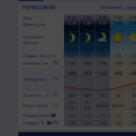
ПОЧАСОВОЙ
Почасовой
Сего
6 чт
7 пт
7 пт
7 пт
7 п
Дата
22:00
1:00
4:00
7:00
10:
Время суток
Облачность
Явления
Осадки, мм за 3 ч
0.0
0.0
0.0
0.0
0.
Давление, мм
748
749
749
749
74
+15
+13
+12
+15
+2
Температура
Влажность, %
56
68
75
63
45
С-З
С
З
Ветер, метр/с
Штиль
Штиль
2-5
1-3
2-
Порывы ветра
<7
<7
<7
<7
<7
Комфорт,°C
+15
+13
+12
+15
+2