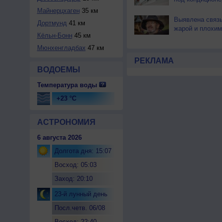
Майнерцхаген
35 км
Выявлена связ
Дортмунд
41 км
жарой и плохим
Кёльн-Бонн
45 км
Мюнхенгладбах
47 км
РЕКЛАМА
ВОДОЕМЫ
Температура воды
+23 °C
АСТРОНОМИЯ
6 августа 2026
Долгота дня: 15:07
Восход: 05:03
Заход: 20:10
23-й лунный день
Посл.четв. 06/08
Восход: 22:40