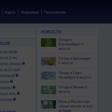
Карты
Информер
Приложения
НОВОСТИ
Погода в
ТАЛЕ
Екатеринбурге 6
августа
ды по часам
оз на 3 дня
Погода в Краснодаре
6 августа
огноз неделю
ды на 14 дней
Погода в Санкт-
водителей
Петербурге 6 августа
погоды
Погода в Москве 6
прогноз
августа
итных бурь
лучения
Июль в России стал
самым тёплым за всю
историю
а осадков