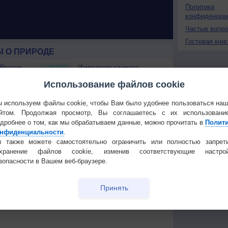
Политика
конфиденциа
Частые вопр
Гостевая книг
 О ПРИРОДЕ
 России
Изменение климата
ые жаркие
России происходит очень
Использование файлов cookie
быстро
Штат Вашингтон охватили
 используем файлы cookie, чтобы Вам было удобнее пользоваться на
лесные пожары
йтом. Продолжая просмотр, Вы соглашаетесь с их использовани
 приведёт
дробнее о том, как мы обрабатываем данные, можно прочитать в
Полит
нфиденциальности
.
Температура
Облачность
Осадки
 также можете самостоятельно ограничить или полностью запрет
охранение файлов cookie, изменив соответствующие настрой
зопасности в Вашем веб-браузере.
Принять