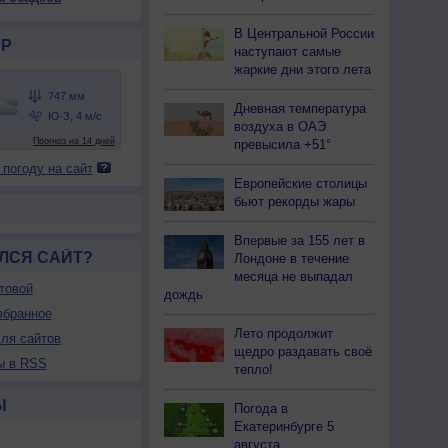
В Центральной России
Р
наступают самые
жаркие дни этого лета
Дневная температура
воздуха в ОАЭ
превысила +51°
 погоду на сайт
Европейские столицы
бьют рекорды жары
Впервые за 155 лет в
ЛСЯ САЙТ?
Лондоне в течение
месяца не выпадал
товой
дождь
збранное
Лето продолжит
ля сайтов
щедро раздавать своё
ы в RSS
тепло!
Ы
Погода в
Екатеринбурге 5
августа