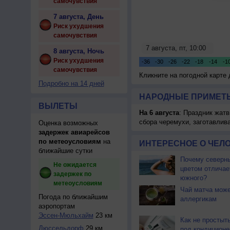
самочувствия
7 августа, День
Риск ухудшения
самочувствия
8 августа, Ночь
Риск ухудшения
самочувствия
Кликните на погодной карте
Подробно на 14 дней
НАРОДНЫЕ ПРИМЕТЫ
ВЫЛЕТЫ
На 6 августа
: Праздник жатв
сбора черемухи, заготавлив
Оценка возможных
задержек авиарейсов
по метеоусловиям
на
ИНТЕРЕСНОЕ О ЧЕЛО
ближайшие сутки
Почему северны
Не ожидается
цветом отличае
задержек по
южного?
метеоусловиям
Чай матча може
Погода по ближайшим
аллергикам
аэропортам
Эссен-Мюльхайм
23 км
Как не простыт
Дюссельдорф
29 км
под кондицион