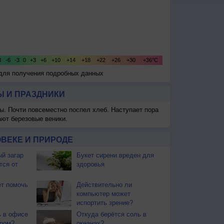
 для получения подробных данных
 И ПРАЗДНИКИ
ы. Почти повсеместно поспел хлеб. Наступает пора
ают березовые веники.
ВЕКЕ И ПРИРОДЕ
й загар
Букет сирени вреден для
тся от
здоровья
т помочь
Действительно ли
компьютер может
испортить зрение?
ь в офисе
Откуда берётся соль в
ером?
океанах?