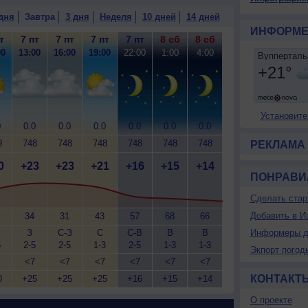
дня
Завтра
3 дня
Неделя
10 дней
14 дней
ИНФОРМЕ
т
7 пт
7 пт
7 пт
7 пт
8 сб
8 сб
00
13:00
16:00
19:00
22:00
1:00
4:00
Установите
0
0.0
0.0
0.0
0.0
0.0
0.0
9
748
748
748
748
748
748
РЕКЛАМА
0
+23
+23
+21
+16
+15
+14
ПОНРАВИ
Сделать стар
Добавить в И
34
31
43
57
68
66
З
С-З
С
С-В
В
В
Информеры д
5
2-5
2-5
1-3
2-5
1-3
1-3
Экпорт погод
<7
<7
<7
<7
<7
<7
КОНТАКТ
0
+25
+25
+25
+16
+15
+14
О проекте