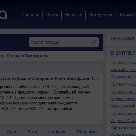
Главная
Поиск
Новости
Интересное
Климат
РЕКЛАМА
В ВУППЕР
ия
›
Погода в Вуппертале
Прогноз пого
Краткий прогн
Подробный пр
Погода на завтра в Вуппертале (Земля Северный Рейн-Вестфалия Германия)
Прогноз пого
еменная облачность, +23..25°, ветер западный,
Прогноз для 
вление в пределах нормы. .
Ближайшей ночью
+12..14°. Давление немного выше нормы.
Агропрогноз 
 на фоне повышенного давления ожидается
Медицинский 
+12..14°, днем +22..24°, ветер слабый.
Прогноз магн
Индекс УФ-из
Карты погоды
Агро
Авто
Г/м бури
УФ-индекс
Инфографик