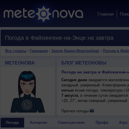
Главная
Пои
Погода в Файхингене-на-Энце на завтра
Все страны
›
Германия
›
Земля Баден-Вюртемберг
›
Погода в Фай
МЕТЕОНОВА
БЛОГ МЕТЕОНОВЫ
Сегодня днем
ожидается малооблачная
западный, умеренный. Атмосферное д
ночью
ясная погода, температура +1
7 августа
, в течение суток ожидается
+25..27°, ветер северный, умеренный.
Прогноз погоды
Погода
Аллергия
Самочувствие
Профи
Агро