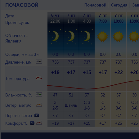
ПОЧАСОВОЙ
Почасовой
Сегодня
Зав
6 чт
7 пт
7 пт
7 пт
7 пт
7 пт
Дата
22:00
1:00
4:00
7:00
10:00
13:0
Время суток
Облачность
Явления
Осадки, мм за 3 ч
0.0
0.0
0.0
0.0
0.0
0.0
Давление, мм
736
737
737
737
737
736
+19
+17
+15
+17
+22
+26
Температура
Влажность, %
47
51
57
52
37
30
З
С-З
С
С
С-З
Ветер, метр/с
Штиль
2-5
1-3
1-3
3-6
3-6
Порывы ветра
<7
<7
<7
<7
<7
<7
Комфорт,°C
+19
+17
+15
+17
+25
+26