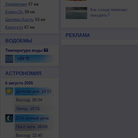
Херрентеич
57 км
Как холод помогает
Баден-Ос
59 км
похудеть?
Швебиш-Халль
63 км
Карлсруэ
67 км
РЕКЛАМА
ВОДОЕМЫ
Температура воды
+25 °C
АСТРОНОМИЯ
6 августа 2026
Долгота дня: 14:51
Восход: 05:04
Заход: 19:55
23-й лунный день
Посл.четв. 06/08
Восход: 22:45