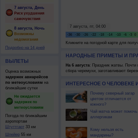
7 августа, День
Риск ухудшения
самочувствия
8 августа, Ночь
Возможны
недомогания
Кликните на погодной карте для пол
Подробно на 14 дней
НАРОДНЫЕ ПРИМЕТЫ И ПР
ВЫЛЕТЫ
На 6 августа
: Праздник жатвы. Почти
сбора черемухи, заготавливают берез
Оценка возможных
задержек авиарейсов
по метеоусловиям
на
ИНТЕРЕСНОЕ О ЧЕЛОВЕКЕ 
ближайшие сутки
Почему северный загар
Не ожидается
цветом отличается от
задержек по
южного?
метеоусловиям
Чай матча может помочь
Погода по ближайшим
аллергикам
аэропортам
Штуттгарт
33 км
Кому нельзя есть
Шпейер
55 км
мандарины?