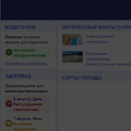
ВОДИТЕЛЯМ
ИНТЕРЕСНЫЕ ФАКТЫ О ПР
Зной продолжит
Опасные
погодные
усиливаться
явления для водителей
нет опасных
Извержение
погодных явлений
супервулкана
Подробный автопрогноз
Йеллоустоун не приведё
к уничтожению
цивилизации
ЗДОРОВЬЕ
КАРТЫ ПОГОДЫ
Предупреждения для
метеочувствительных
6 августа, День
Риск ухудшения
самочувствия
7 августа, Ночь
Возможны
недомогания