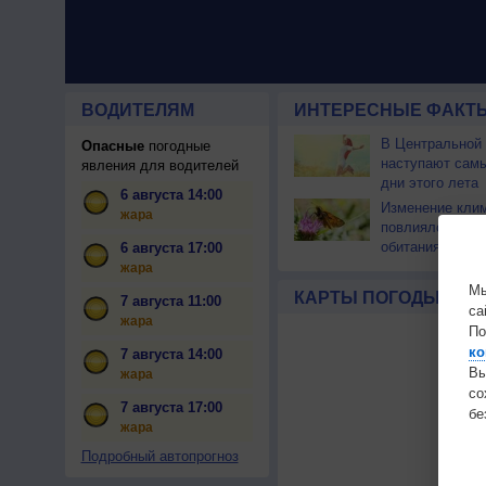
ВОДИТЕЛЯМ
ИНТЕРЕСНЫЕ ФАКТЫ
В Центральной
Опасные
погодные
наступают сам
явления для водителей
дни этого лета
6 августа 14:00
Изменение кли
жара
повлияло на ар
обитания бабоч
6 августа 17:00
жара
Мы
КАРТЫ ПОГОДЫ
7 августа 11:00
са
жара
По
ко
7 августа 14:00
Вы
жара
с
7 августа 17:00
бе
жара
Подробный автопрогноз