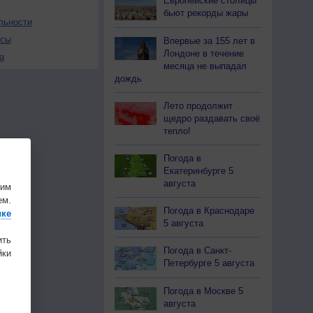
Европейские столицы
бьют рекорды жары
льности
осы
Впервые за 155 лет в
Лондоне в течение
а
месяца не выпадал
дождь
Лето продолжит
щедро раздавать своё
тепло!
Погода в
Екатеринбурге 5
августа
шим
ем.
Погода в Краснодаре
ике
5 августа
ить
Погода в Санкт-
ки
Петербурге 5 августа
Погода в Москве 5
августа