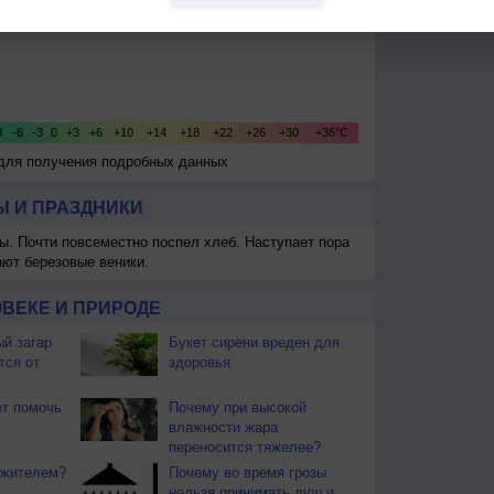
 для получения подробных данных
 И ПРАЗДНИКИ
ы. Почти повсеместно поспел хлеб. Наступает пора
ают березовые веники.
ВЕКЕ И ПРИРОДЕ
й загар
Букет сирени вреден для
тся от
здоровья
т помочь
Почему при высокой
влажности жара
переносится тяжелее?
ожителем?
Почему во время грозы
нельзя принимать душ и