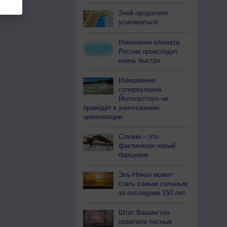
Зной продолжит
усиливаться
Изменение климата
России происходит
очень быстро
Извержение
супервулкана
Йеллоустоун не
приведёт к уничтожению
цивилизации
Слизни – это
фактически новый
борщевик
Эль-Ниньо может
стать самым сильным
за последние 150 лет
Штат Вашингтон
охватили лесные