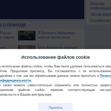
Политика
конфиденциа
Частые вопр
Гостевая книг
 О ПРИРОДЕ
 России
В Приморье обнаружены
ые жаркие
морские волны тепла
мата
Штат Вашингтон охватили
еал
лесные пожары
ек
Использование файлов cookie
 используем файлы cookie, чтобы Вам было удобнее пользоваться на
Температура
Облачность
Осадки
йтом. Продолжая просмотр, Вы соглашаетесь с их использовани
дробнее о том, как мы обрабатываем данные, можно прочитать в
Полит
нфиденциальности
.
 также можете самостоятельно ограничить или полностью запрет
охранение файлов cookie, изменив соответствующие настрой
зопасности в Вашем веб-браузере.
Принять