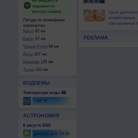
Не ожидается
задержек по
метеоусловиям
Залог долголе
элементарные
Погода по ближайшим
повседневные 
аэропортам
Кагул
62 км
РЕКЛАМА
Бакэу
67 км
Чадыр-Лунга
94 км
Яссы
107 км
Кишинев
125 км
Тулча
152 км
ВОДОЕМЫ
Температура воды
+27 °C
АСТРОНОМИЯ
6 августа 2026
Долгота дня: 14:36