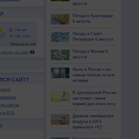
августа
Р
Погода в Краснодаре
6 августа
Погода в Санкт-
Петербурге 6 августа
Погода в Москве 6
 погоду на сайт
августа
Июль в России стал
самым тёплым за всю
ЛСЯ САЙТ?
историю
товой
В Центральной России
збранное
наступают самые
жаркие дни этого лета
ля сайтов
ы в RSS
Дневная температура
воздуха в ОАЭ
Ы
превысила +51°