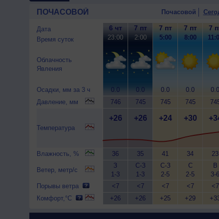
ПОЧАСОВОЙ
Почасовой
Сего
6 чт
7 пт
7 пт
7 пт
7 п
Дата
23:00
2:00
5:00
8:00
11:
Время суток
Облачность
Явления
Осадки, мм за 3 ч
0.0
0.0
0.0
0.0
0.
Давление, мм
746
745
745
745
74
+26
+26
+24
+30
+3
Температура
Влажность, %
36
35
41
34
23
З
С-З
С-З
С
В
Ветер, метр/с
1-3
1-3
2-5
2-5
3-
Порывы ветра
<7
<7
<7
<7
<7
Комфорт,°C
+26
+26
+25
+29
+3