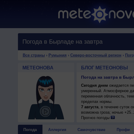
Погода в Бырладе на завтра
Все страны
›
Румыния
›
Северо-восточный регион
›
Пого
МЕТЕОНОВА
БЛОГ МЕТЕОНОВЫ
Погода на завтра в Быр
Сегодня днем
ожидается пер
умеренный. Атмосферное да
переменная облачность, тем
пределах нормы.
7 августа
, в течение суток 
возможна гроза; ночью +25..
Прогноз погоды
Погода
Аллергия
Самочувствие
Профи