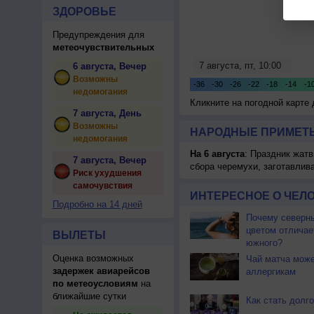
ЗДОРОВЬЕ
Предупреждения для
метеочувствительных
6 августа, Вечер
Возможны
недомогания
Кликните на погодной карте
7 августа, День
Возможны
НАРОДНЫЕ ПРИМЕТЫ
недомогания
На 6 августа
: Праздник жатв
7 августа, Вечер
сбора черемухи, заготавлив
Риск ухудшения
самочувствия
ИНТЕРЕСНОЕ О ЧЕЛО
Подробно на 14 дней
Почему северны
цветом отличае
ВЫЛЕТЫ
южного?
Оценка возможных
Чай матча може
задержек авиарейсов
аллергикам
по метеоусловиям
на
ближайшие сутки
Как стать долг