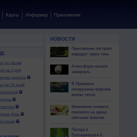
Карты
Информер
Приложения
НОВОСТИ
Приложение построит
ДЕ
маршрут через тень
ды по часам
Атмосфера начала
оз на 3 дня
замерзать
огноз неделю
В Приморье
ды на 14 дней
обнаружены морские
водителей
волны тепла
погоды
Изменение климата
прогноз
повлияло на ареал
итных бурь
обитания бабочек
лучения
Погода в
Екатеринбурге 6
а осадков