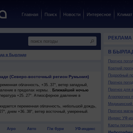
Главная
Поиск
Новости
Интересное
Климат
РЕКЛАМА
В БЫРЛА
да в Бырладе
Прогноз пого
Краткий прогн
Подробный пр
ладе (Северо-восточный регион Румыния)
Прогноз пого
еменная облачность, +35..37°, ветер западный,
Прогноз для 
вление в пределах нормы. .
Ближайшей ночью
пература +25..27°. Атмосферное давление в
Агропрогноз 
Медицинский 
ожидается переменная облачность, небольшой дождь,
Прогноз магн
27°, днем +36..38°, ветер восточный, умеренный.
Индекс УФ-из
Карты погоды
Агро
Авто
Г/м бури
УФ-индекс
Инфографик