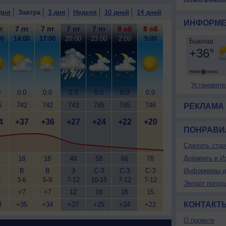
дня
Завтра
3 дня
Неделя
10 дней
14 дней
ИНФОРМЕ
т
7 пт
7 пт
7 пт
7 пт
8 сб
8 сб
00
14:00
17:00
20:00
23:00
2:00
5:00
Установите
0
0.0
0.0
0.3
0.0
0.0
0.0
5
742
742
743
745
745
746
РЕКЛАМА
4
+37
+36
+27
+24
+22
+20
ПОНРАВИ
Сделать стар
Добавить в И
18
18
48
58
66
78
В
В
З
С-З
С-З
С-З
Информеры д
6
3-6
5-9
7-12
10-15
7-12
7-12
Экпорт погод
<7
<7
12
18
16
15
КОНТАКТ
3
+35
+34
+27
+25
+24
+22
О проекте