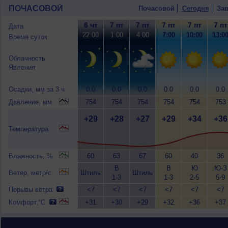
ПОЧАСОВОЙ
Почасовой
Сегодня
Зав
6 чт
7 пт
7 пт
7 пт
7 пт
7 пт
Дата
22:00
1:00
4:00
7:00
10:00
13:0
Время суток
Облачность
Явления
Осадки, мм за 3 ч
0.0
0.0
0.0
0.0
0.0
0.0
Давление, мм
754
754
754
754
754
753
+29
+28
+27
+29
+34
+36
Температура
Влажность, %
60
63
67
60
40
36
В
В
Ю
Ю-З
Ветер, метр/с
Штиль
Штиль
1-3
1-3
2-5
5-9
Порывы ветра
<7
<7
<7
<7
<7
<7
Комфорт,°C
+31
+30
+29
+32
+36
+37