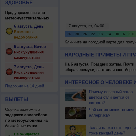
ЗДОРОВЬЕ
Предупреждения для
метеочувствительных
6 августа, День
Возможны
недомогания
Кликните на погодной карте для пол
6 августа, Вечер
Риск ухудшения
НАРОДНЫЕ ПРИМЕТЫ И ПР
самочувствия
На 6 августа
: Праздник жатвы. Почти
7 августа, День
сбора черемухи, заготавливают берез
Риск ухудшения
самочувствия
ИНТЕРЕСНОЕ О ЧЕЛОВЕКЕ 
Подробно на 14 дней
Почему северный загар
цветом отличается от
ВЫЛЕТЫ
южного?
Оценка возможных
Чай матча может помочь
задержек авиарейсов
аллергикам
по метеоусловиям
на
ближайшие сутки
Так ли плохо есть одно и
тоже каждый день?
Не ожидается