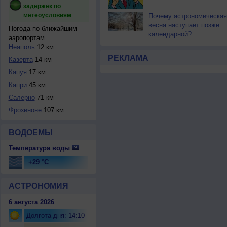
задержек по
метеоусловиям
Почему астрономическая
весна наступает позже
Погода по ближайшим
календарной?
аэропортам
Неаполь
12 км
РЕКЛАМА
Казерта
14 км
Капуя
17 км
Капри
45 км
Салерно
71 км
Фрозиноне
107 км
ВОДОЕМЫ
Температура воды
+29 °C
АСТРОНОМИЯ
6 августа 2026
Долгота дня: 14:10