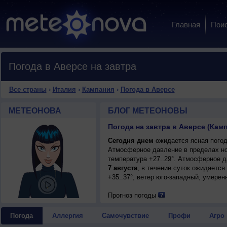
Главная
Пои
Погода в Аверсе на завтра
Все страны
›
Италия
›
Кампания
›
Погода в Аверсе
МЕТЕОНОВА
БЛОГ МЕТЕОНОВЫ
Погода на завтра в Аверсе (Кам
Сегодня днем
ожидается ясная погода
Атмосферное давление в пределах но
температура +27..29°. Атмосферное 
7 августа
, в течение суток ожидается
+35..37°, ветер юго-западный, умерен
Прогноз погоды
Погода
Аллергия
Самочувствие
Профи
Агро