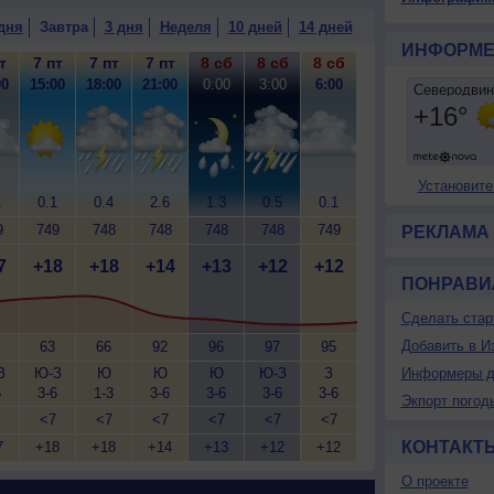
дня
Завтра
3 дня
Неделя
10 дней
14 дней
ИНФОРМЕ
т
7 пт
7 пт
7 пт
8 сб
8 сб
8 сб
00
15:00
18:00
21:00
0:00
3:00
6:00
Установите
1
0.1
0.4
2.6
1.3
0.5
0.1
9
749
748
748
748
748
749
РЕКЛАМА
7
+18
+18
+14
+13
+12
+12
ПОНРАВИ
Сделать стар
Добавить в И
63
66
92
96
97
95
З
Ю-З
Ю
Ю
Ю
Ю-З
З
Информеры д
6
3-6
1-3
3-6
3-6
3-6
3-6
Экпорт погод
<7
<7
<7
<7
<7
<7
КОНТАКТ
7
+18
+18
+14
+13
+12
+12
О проекте