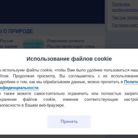
Политика
конфиденциа
Частые вопр
Гостевая книг
 О ПРИРОДЕ
 России
Изменение климата
ые жаркие
России происходит очень
быстро
Использование файлов cookie
Штат Вашингтон охватили
лесные пожары
 используем файлы cookie, чтобы Вам было удобнее пользоваться на
 приведёт
йтом. Продолжая просмотр, Вы соглашаетесь с их использовани
дробнее о том, как мы обрабатываем данные, можно прочитать в
Полит
Температура
Облачность
Осадки
нфиденциальности
.
 также можете самостоятельно ограничить или полностью запрет
охранение файлов cookie, изменив соответствующие настрой
зопасности в Вашем веб-браузере.
Принять