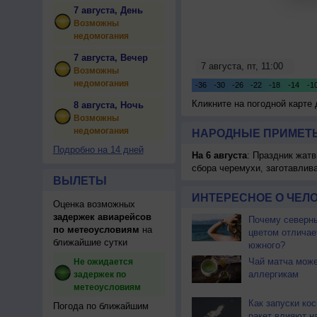
7 августа, День
Возможны
недомогания
7 августа, Вечер
Возможны
недомогания
Кликните на погодной карте
8 августа, Ночь
Возможны
недомогания
НАРОДНЫЕ ПРИМЕТЫ
Подробно на 14 дней
На 6 августа
: Праздник жатв
сбора черемухи, заготавлив
ВЫЛЕТЫ
ИНТЕРЕСНОЕ О ЧЕЛО
Оценка возможных
задержек авиарейсов
Почему северны
по метеоусловиям
на
цветом отличае
ближайшие сутки
южного?
Чай матча може
Не ожидается
аллергикам
задержек по
метеоусловиям
Как запуски ко
Погода по ближайшим
ракет влияют н