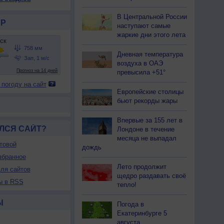
В Центральной России
Р
наступают самые
жаркие дни этого лета
Дневная температура
воздуха в ОАЭ
превысила +51°
 погоду на сайт
Европейские столицы
бьют рекорды жары
Впервые за 155 лет в
ЛСЯ САЙТ?
Лондоне в течение
месяца не выпадал
товой
дождь
збранное
Лето продолжит
ля сайтов
щедро раздавать своё
ы в RSS
тепло!
Ы
Погода в
Екатеринбурге 5
августа