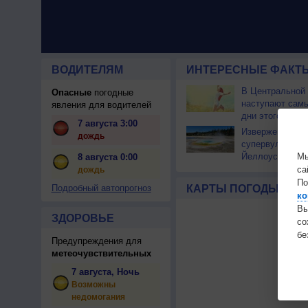
ВОДИТЕЛЯМ
ИНТЕРЕСНЫЕ ФАКТЫ
В Центральной
Опасные
погодные
наступают сам
явления для водителей
дни этого лета
7 августа 3:00
Извержение
дождь
супервулкана
Мы
Йеллоустоун не
8 августа 0:00
к уничтожению
са
дождь
цивилизации
По
Подробный автопрогноз
КАРТЫ ПОГОДЫ
ко
Вы
ЗДОРОВЬЕ
с
бе
Предупреждения для
метеочувствительных
7 августа, Ночь
Возможны
недомогания