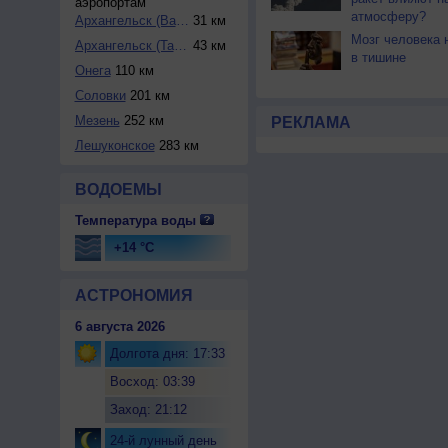
аэропортам
атмосферу?
Архангельск (Вась...
31 км
Мозг человека 
Архангельск (Тала...
43 км
в тишине
Онега
110 км
Соловки
201 км
Мезень
252 км
РЕКЛАМА
Лешуконское
283 км
ВОДОЕМЫ
Температура воды
+14 °C
АСТРОНОМИЯ
6 августа 2026
Долгота дня: 17:33
Восход: 03:39
Заход: 21:12
24-й лунный день