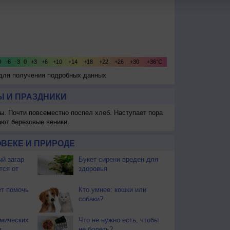
 для получения подробных данных
 И ПРАЗДНИКИ
ы. Почти повсеместно поспел хлеб. Наступает пора
ают березовые веники.
ВЕКЕ И ПРИРОДЕ
й загар
Букет сирени вреден для
тся от
здоровья
т помочь
Кто умнее: кошки или
собаки?
смических
Что не нужно есть, чтобы
а
не болеть?