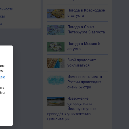
льности
Погода в Краснодаре
5 августа
осы
а
Погода в Санкт-
Петербурге 5 августа
Погода в Москве 5
августа
Зной продолжит
усиливаться
шим
ем.
ике
Изменение климата
России происходит
очень быстро
ить
ки
Извержение
супервулкана
Йеллоустоун не
приведёт к уничтожению
цивилизации