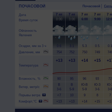
ПОЧАСОВОЙ
Почасовой
Сего
7 пт
7 пт
7 пт
7 пт
7 п
Дата
0:00
3:00
6:00
9:00
12:
Время суток
Облачность
Явления
Осадки, мм за 3 ч
0.6
3.1
5.3
0.5
0.
Давление, мм
754
752
750
749
74
+13
+13
+14
+15
+1
Температура
Влажность, %
90
95
96
93
72
В
В
Ю-В
Ю-З
Ю-
Ветер, метр/с
3-6
5-9
5-9
3-6
3-
Порывы ветра
<7
10
9
8
7
Комфорт,°C
+13
+13
+14
+15
+1