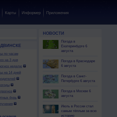
Карты
Информер
Приложения
НОВОСТИ
Погода в
ОДВИНСКЕ
Екатеринбурге 6
августа
ды по часам
оз на 3 дня
Погода в Краснодаре
6 августа
огноз неделю
ды на 14 дней
Погода в Санкт-
водителей
Петербурге 6 августа
погоды
Погода в Москве 6
прогноз
августа
итных бурь
лучения
Июль в России стал
самым тёплым за всю
историю
а осадков