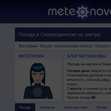
Погода в Северодвинске на завтра
Все страны
›
Россия
›
Архангельская область
›
Погода в
МЕТЕОНОВА
БЛОГ МЕТЕОНОВЫ
Погода на завтра в Сев
Сегодня днем
ожидается пер
Атмосферное давление в пр
облачность, сильный дождь,
нормы.
7 августа
, в течение суток 
переменная облачность, сил
+17..19°, ветер западный, у
Прогноз погоды
Погода
Аллергия
Самочувствие
Профи