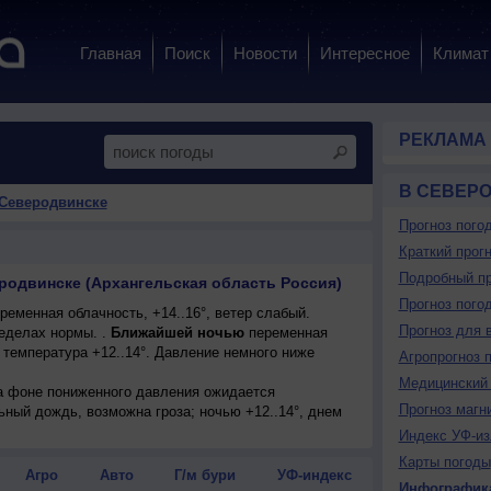
Главная
Поиск
Новости
Интересное
Климат
РЕКЛАМА
В СЕВЕР
 Северодвинске
Прогноз пого
Краткий прогн
Подробный пр
еродвинске (Архангельская область Россия)
Прогноз пого
еменная облачность, +14..16°, ветер слабый.
Прогноз для 
еделах нормы. .
Ближайшей ночью
переменная
 температура +12..14°. Давление немного ниже
Агропрогноз 
Медицинский 
на фоне пониженного давления ожидается
Прогноз магн
ьный дождь, возможна гроза; ночью +12..14°, днем
меренный.
Индекс УФ-из
Карты погоды
Агро
Авто
Г/м бури
УФ-индекс
Инфографик