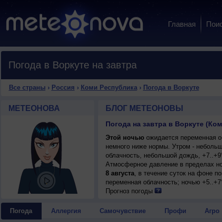
Главная
Пои
Погода в Воркуте на завтра
Все страны
›
Россия
›
Коми Республика
›
Погода в Воркуте
МЕТЕОНОВА
БЛОГ МЕТЕОНОВЫ
Погода на завтра в Воркуте (Ко
Этой ночью
ожидается переменная об
немного ниже нормы. Утром - неболь
облачность, небольшой дождь, +7..+9
Атмосферное давление в пределах но
8 августа
, в течение суток на фоне 
переменная облачность; ночью +5..+7°
умеренный.
Прогноз погоды
Погода
Аллергия
Самочувствие
Профи
Агро