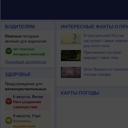
ВОДИТЕЛЯМ
ИНТЕРЕСНЫЕ ФАКТЫ О ПР
В Центральной России
Опасные
погодные
наступают самые жаркие
явления для водителей
дни этого лета
нет опасных
Приложение построит
погодных явлений
маршрут через тень
Подробный автопрогноз
Штат Вашингтон охватил
ЗДОРОВЬЕ
лесные пожары
Предупреждения для
метеочувствительных
КАРТЫ ПОГОДЫ
6 августа, Вечер
Риск ухудшения
самочувствия
8 августа, Утро
Возможны
недомогания