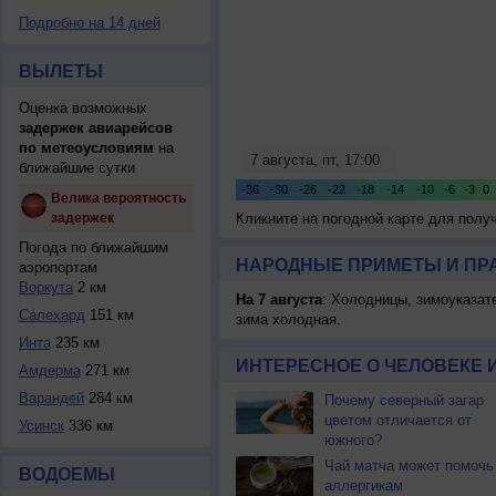
Подробно на 14 дней
ВЫЛЕТЫ
Оценка возможных
задержек авиарейсов
по метеоусловиям
на
ближайшие сутки
Велика вероятность
задержек
Кликните на погодной карте для пол
Погода по ближайшим
НАРОДНЫЕ ПРИМЕТЫ И ПР
аэропортам
Воркута
2 км
На 7 августа
: Холодницы, зимоуказат
Салехард
151 км
зима холодная.
Инта
235 км
ИНТЕРЕСНОЕ О ЧЕЛОВЕКЕ 
Амдерма
271 км
Варандей
284 км
Почему северный загар
цветом отличается от
Усинск
336 км
южного?
Чай матча может помочь
ВОДОЕМЫ
аллергикам