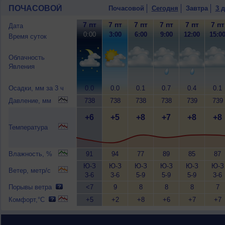
ПОЧАСОВОЙ
Почасовой
Сегодня
Завтра
3 
7 пт
7 пт
7 пт
7 пт
7 пт
7 пт
Дата
0:00
3:00
6:00
9:00
12:00
15:0
Время суток
Облачность
Явления
Осадки, мм за 3 ч
0.0
0.0
0.1
0.7
0.4
0.1
Давление, мм
738
738
738
738
739
739
+6
+5
+8
+7
+8
+8
Температура
Влажность, %
91
94
77
89
85
87
Ю-З
Ю-З
Ю-З
Ю-З
Ю-З
Ю-З
Ветер, метр/с
3-6
3-6
5-9
5-9
5-9
3-6
Порывы ветра
<7
9
8
8
8
7
Комфорт,°C
+5
+2
+8
+6
+7
+7