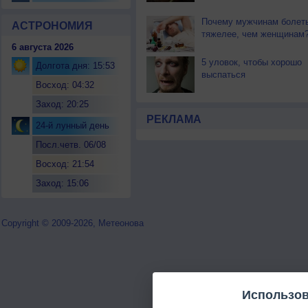
Почему мужчинам болет
АСТРОНОМИЯ
тяжелее, чем женщинам
6 августа 2026
5 уловок, чтобы хорошо
Долгота дня: 15:53
выспаться
Восход: 04:32
Заход: 20:25
РЕКЛАМА
24-й лунный день
Посл.четв. 06/08
Восход: 21:54
Заход: 15:06
Copyright © 2009-2026, Метеонова
Использов