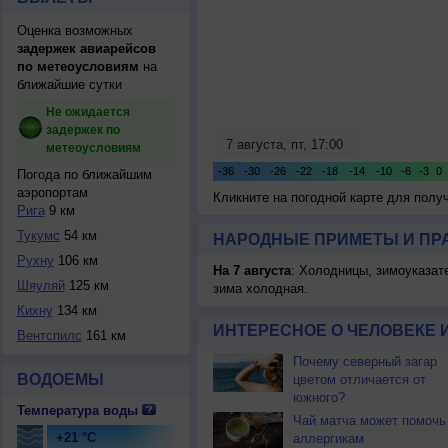
Оценка возможных
задержек авиарейсов
по метеоусловиям
на
ближайшие сутки
Не ожидается
задержек по
метеоусловиям
Погода по ближайшим
аэропортам
Кликните на погодной карте для пол
Рига
9 км
Тукумс
54 км
НАРОДНЫЕ ПРИМЕТЫ И ПР
Рухну
106 км
На 7 августа
: Холодницы, зимоуказат
Шяуляй
125 км
зима холодная.
Кихну
134 км
ИНТЕРЕСНОЕ О ЧЕЛОВЕКЕ 
Вентспилс
161 км
Почему северный загар
ВОДОЕМЫ
цветом отличается от
южного?
Температура воды
Чай матча может помочь
+21 °C
аллергикам