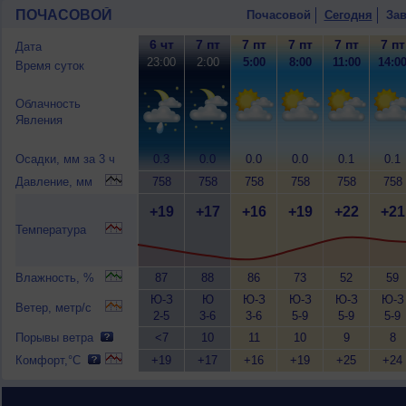
ПОЧАСОВОЙ
Почасовой
Сегодня
Зав
6 чт
7 пт
7 пт
7 пт
7 пт
7 пт
Дата
23:00
2:00
5:00
8:00
11:00
14:0
Время суток
Облачность
Явления
Осадки, мм за 3 ч
0.3
0.0
0.0
0.0
0.1
0.1
Давление, мм
758
758
758
758
758
758
+19
+17
+16
+19
+22
+21
Температура
Влажность, %
87
88
86
73
52
59
Ю-З
Ю
Ю-З
Ю-З
Ю-З
Ю-З
Ветер, метр/с
2-5
3-6
3-6
5-9
5-9
5-9
Порывы ветра
<7
10
11
10
9
8
Комфорт,°C
+19
+17
+16
+19
+25
+24