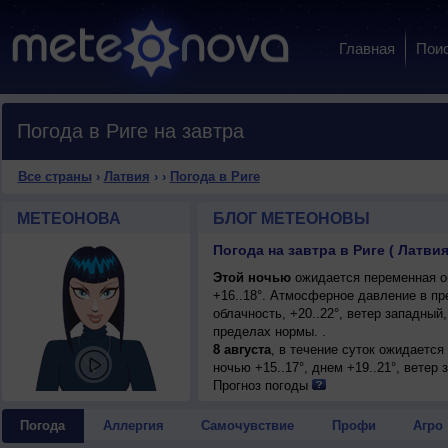
Главная
Пои
Погода в Риге на завтра
Все страны
›
Латвия
›
›
Погода в Риге
МЕТЕОНОВА
БЛОГ МЕТЕОНОВЫ
Погода на завтра в Риге ( Латвия
Этой ночью
ожидается переменная о
+16..18°. Атмосферное давление в п
облачность, +20..22°, ветер западны
пределах нормы. .
8 августа
, в течение суток ожидаетс
ночью +15..17°, днем +19..21°, ветер
Прогноз погоды
Погода
Аллергия
Самочувствие
Профи
Агро