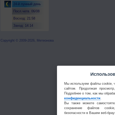
24-й лунный день
Посл.четв. 06/08
Восход: 21:58
Заход: 14:14
Copyright © 2009-2026, Метеонова
Использов
Мы используем файлы cookie, 
сайтом. Продолжая просмотр
Подробнее о том, как мы обраб
конфиденциальности
.
Вы также можете самостояте
сохранение файлов cookie
безопасности в Вашем веб-брау