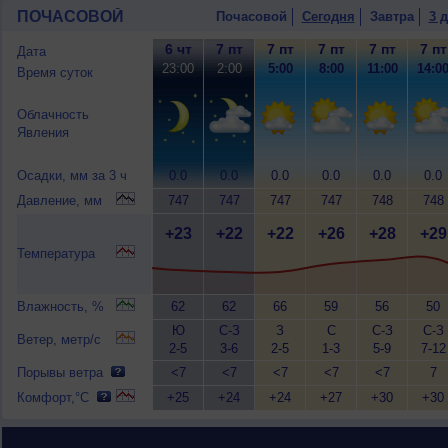
ПОЧАСОВОЙ
Почасовой
Сегодня
Завтра
3 
6 чт
7 пт
7 пт
7 пт
7 пт
7 пт
Дата
23:00
2:00
5:00
8:00
11:00
14:0
Время суток
Облачность
Явления
Осадки, мм за 3 ч
0.0
0.0
0.0
0.0
0.0
0.0
Давление, мм
747
747
747
747
748
748
+23
+22
+22
+26
+28
+29
Температура
Влажность, %
62
62
66
59
56
50
Ю
С-З
З
С
С-З
С-З
Ветер, метр/с
2-5
3-6
2-5
1-3
5-9
7-12
Порывы ветра
<7
<7
<7
<7
<7
7
Комфорт,°C
+25
+24
+24
+27
+30
+30