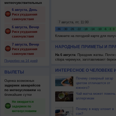
метеочувствительных
6 августа, День
Риск ухудшения
самочувствия
6 августа, Вечер
Риск ухудшения
Кликните на погодной карте для пол
самочувствия
7 августа, Вечер
НАРОДНЫЕ ПРИМЕТЫ И ПР
Риск ухудшения
самочувствия
На 6 августа
: Праздник жатвы. Почти
сбора черемухи, заготавливают берез
Подробно на 14 дней
ИНТЕРЕСНОЕ О ЧЕЛОВЕКЕ 
ВЫЛЕТЫ
Почему северный загар
Оценка возможных
цветом отличается от
задержек авиарейсов
южного?
по метеоусловиям
на
Чай матча может помочь
ближайшие сутки
аллергикам
Не ожидается
задержек по
Почему в жару клонит в
метеоусловиям
сон?