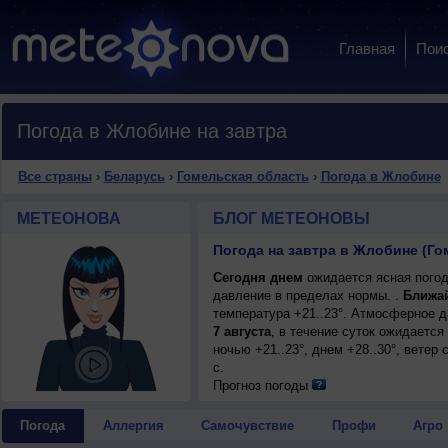
Главная
Пои
Погода в Жлобине на завтра
Все страны
›
Беларусь
›
Гомельская область
›
Погода в Жлобине
МЕТЕОНОВА
БЛОГ МЕТЕОНОВЫ
Погода на завтра в Жлобине (Го
Сегодня днем
ожидается ясная погод
давление в пределах нормы. .
Ближа
температура +21..23°. Атмосферное 
7 августа
, в течение суток ожидаетс
ночью +21..23°, днем +28..30°, ветер
с.
Прогноз погоды
Погода
Аллергия
Самочувствие
Профи
Агро