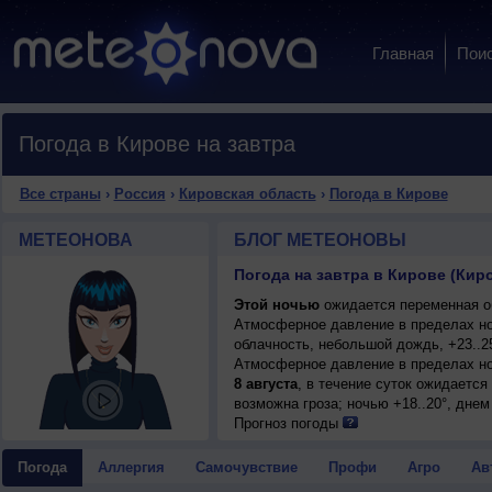
Главная
Пои
Погода в Кирове на завтра
Все страны
›
Россия
›
Кировская область
›
Погода в Кирове
МЕТЕОНОВА
БЛОГ МЕТЕОНОВЫ
Погода на завтра в Кирове (Кир
Этой ночью
ожидается переменная об
Атмосферное давление в пределах н
облачность, небольшой дождь, +23..2
Атмосферное давление в пределах но
8 августа
, в течение суток ожидаетс
возможна гроза; ночью +18..20°, днем
Прогноз погоды
Погода
Аллергия
Самочувствие
Профи
Агро
Ав