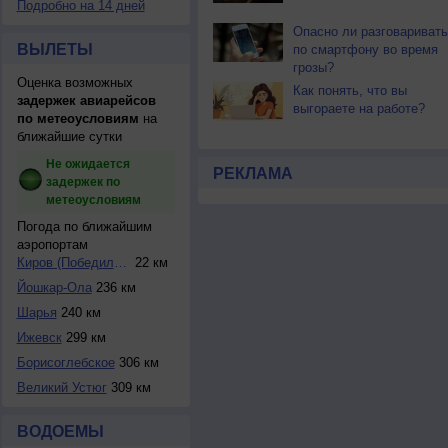
Подробно на 14 дней
Опасно ли разговаривать
ВЫЛЕТЫ
по смартфону во время
грозы?
Оценка возможных
Как понять, что вы
задержек авиарейсов
выгораете на работе?
по метеоусловиям
на
ближайшие сутки
Не ожидается
РЕКЛАМА
задержек по
метеоусловиям
Погода по ближайшим
аэропортам
Киров (Победилово...
22 км
Йошкар-Ола
236 км
Шарья
240 км
Ижевск
299 км
Борисоглебское
306 км
Великий Устюг
309 км
ВОДОЕМЫ