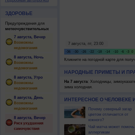
Подробный автопрогноз
ЗДОРОВЬЕ
Предупреждения для
метеочувствительных
7 августа, Вечер
Возможны
недомогания
8 августа, Ночь
Кликните на погодной карте для пол
Возможны
недомогания
НАРОДНЫЕ ПРИМЕТЫ И ПР
8 августа, Утро
На 7 августа
: Холодницы, зимоуказат
Возможны
зима холодная.
недомогания
8 августа, День
ИНТЕРЕСНОЕ О ЧЕЛОВЕКЕ 
Возможны
недомогания
Почему северный загар
цветом отличается от
8 августа, Вечер
южного?
Риск ухудшения
Чай матча может помочь
самочувствия
аллергикам