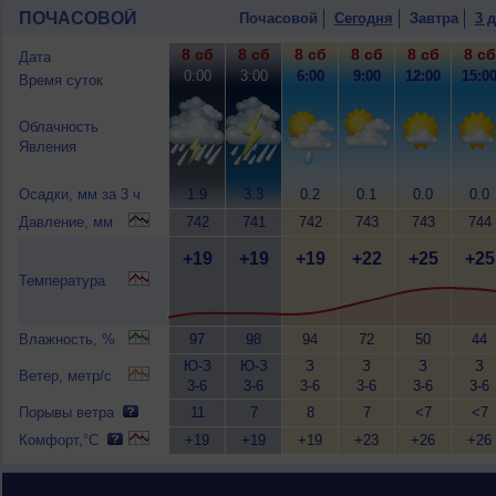
ПОЧАСОВОЙ
Почасовой
Сегодня
Завтра
3 
8 сб
8 сб
8 сб
8 сб
8 сб
8 сб
Дата
0:00
3:00
6:00
9:00
12:00
15:0
Время суток
Облачность
Явления
Осадки, мм за 3 ч
1.9
3.3
0.2
0.1
0.0
0.0
Давление, мм
742
741
742
743
743
744
+19
+19
+19
+22
+25
+25
Температура
Влажность, %
97
98
94
72
50
44
Ю-З
Ю-З
З
З
З
З
Ветер, метр/с
3-6
3-6
3-6
3-6
3-6
3-6
Порывы ветра
11
7
8
7
<7
<7
Комфорт,°C
+19
+19
+19
+23
+26
+26