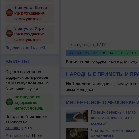
7 августа, Вечер
Риск ухудшения
самочувствия
8 августа, Утро
Риск ухудшения
самочувствия
Подробно на 14 дней
ВЫЛЕТЫ
Кликните на погодной карте для пол
Оценка возможных
НАРОДНЫЕ ПРИМЕТЫ И ПР
задержек авиарейсов
по метеоусловиям
на
На 7 августа
: Холодницы, зимоуказат
ближайшие сутки
зима холодная.
Не ожидается
ИНТЕРЕСНОЕ О ЧЕЛОВЕКЕ 
задержек по
метеоусловиям
Почему северный загар
Погода по ближайшим
цветом отличается от
аэропортам
южного?
Белорецк
5 км
Чай матча может помочь
Магнитогорск
68 км
аллергикам