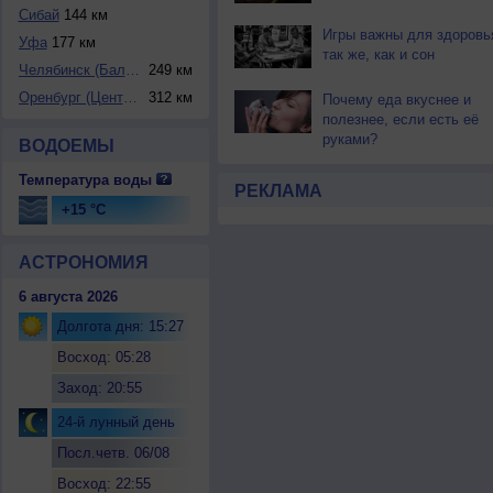
Сибай
144 км
Игры важны для здоровь
Уфа
177 км
так же, как и сон
Челябинск (Баланд...
249 км
Оренбург (Централ...
312 км
Почему еда вкуснее и
полезнее, если есть её
руками?
ВОДОЕМЫ
Температура воды
РЕКЛАМА
+15 °C
АСТРОНОМИЯ
6 августа 2026
Долгота дня: 15:27
Восход: 05:28
Заход: 20:55
24-й лунный день
Посл.четв. 06/08
Восход: 22:55