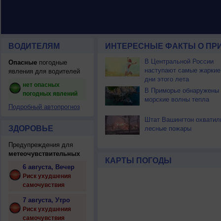
ВОДИТЕЛЯМ
ИНТЕРЕСНЫЕ ФАКТЫ О ПР
В Центральной России
Опасные
погодные
наступают самые жаркие
явления для водителей
дни этого лета
нет опасных
В Приморье обнаружены
погодных явлений
морские волны тепла
Подробный автопрогноз
Штат Вашингтон охватил
ЗДОРОВЬЕ
лесные пожары
Предупреждения для
метеочувствительных
КАРТЫ ПОГОДЫ
6 августа, Вечер
Риск ухудшения
самочувствия
7 августа, Утро
Риск ухудшения
самочувствия