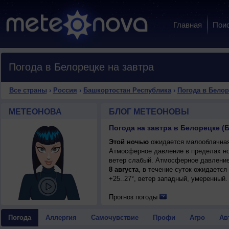
Главная
Пои
Погода в Белорецке на завтра
Все страны
›
Россия
›
Башкортостан Республика
›
Погода в Белор
МЕТЕОНОВА
БЛОГ МЕТЕОНОВЫ
Погода на завтра в Белорецке (
Этой ночью
ожидается малооблачная 
Атмосферное давление в пределах н
ветер слабый. Атмосферное давление
8 августа
, в течение суток ожидается
+25..27°, ветер западный, умеренный.
Прогноз погоды
Погода
Аллергия
Самочувствие
Профи
Агро
Ав