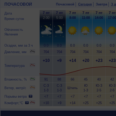
ПОЧАСОВОЙ
Почасовой
Сегодня
Завтра
3 
7 пт
7 пт
7 пт
7 пт
7 пт
7 пт
Дата
2:00
5:00
8:00
11:00
14:00
17:0
Время суток
Облачность
Явления
Осадки, мм за 3 ч
0.0
0.0
0.0
0.0
0.0
0.0
Давление, мм
704
704
704
704
704
704
+10
+9
+14
+20
+23
+23
Температура
Влажность, %
91
88
66
45
40
42
С-З
С-З
Ю
Ю-З
Ю-З
Ветер, метр/с
Штиль
1-3
1-3
1-3
2-5
2-5
Порывы ветра
<7
<7
<7
<7
<7
<7
Комфорт,°C
+10
+9
+14
+25
+25
+25