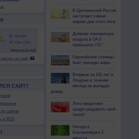
на
В Центральной России
наступают самые
Р
жаркие дни этого лета
Дневная температура
воздуха в ОАЭ
превысила +51°
Европейские столицы
 погоду на сайт
бьют рекорды жары
Впервые за 155 лет в
Лондоне в течение
ЛСЯ САЙТ?
месяца не выпадал
дождь
товой
збранное
Лето продолжит
щедро раздавать своё
ля сайтов
тепло!
ы в RSS
Погода в
Ы
Екатеринбурге 5
августа