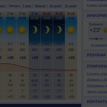
Климат регио
дня
Завтра
3 дня
Неделя
10 дней
14 дней
т
7 пт
7 пт
7 пт
8 сб
8 сб
8 сб
ИНФОРМЕ
00
15:00
18:00
21:00
0:00
3:00
6:00
0
0.0
0.0
0.0
0.0
0.0
0.0
Установите
2
691
691
691
690
689
689
РЕКЛАМА
8
+28
+24
+20
+20
+19
+19
ПОНРАВИ
Сделать стар
40
51
63
64
59
56
Добавить в И
В
В
Ю-В
Ю
Ю
Ю
9
5-9
5-9
3-6
3-6
3-6
3-6
Информеры д
<7
7
<7
<7
<7
<7
Экпорт погод
7
+27
+25
+24
+20
+19
+19
КОНТАКТ