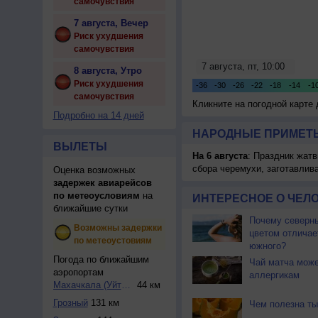
самочувствия
7 августа, Вечер
Риск ухудшения
самочувствия
8 августа, Утро
Риск ухудшения
самочувствия
Кликните на погодной карте
Подробно на 14 дней
НАРОДНЫЕ ПРИМЕТЫ
ВЫЛЕТЫ
На 6 августа
: Праздник жатв
сбора черемухи, заготавлив
Оценка возможных
задержек авиарейсов
по метеоусловиям
на
ИНТЕРЕСНОЕ О ЧЕЛО
ближайшие сутки
Почему северны
Возможны задержки
цветом отличае
по метеоустовиям
южного?
Погода по ближайшим
Чай матча може
аэропортам
аллергикам
Махачкала (Уйташ)
44 км
Грозный
131 км
Чем полезна ты