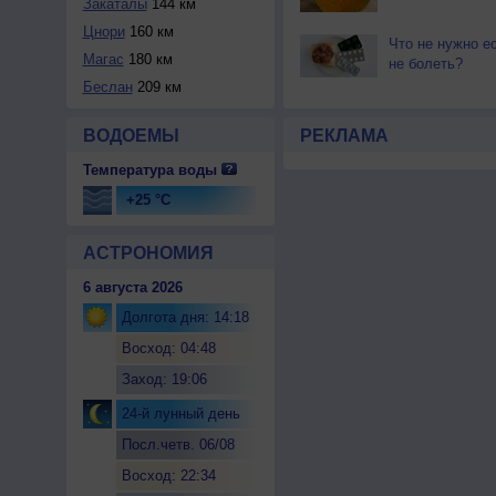
Закаталы
144 км
Цнори
160 км
Что не нужно ес
Магас
180 км
не болеть?
Беслан
209 км
ВОДОЕМЫ
РЕКЛАМА
Температура воды
+25 °C
АСТРОНОМИЯ
6 августа 2026
Долгота дня: 14:18
Восход: 04:48
Заход: 19:06
24-й лунный день
Посл.четв. 06/08
Восход: 22:34