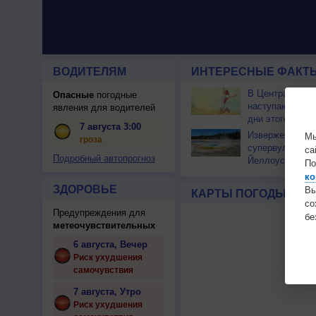
ВОДИТЕЛЯМ
ИНТЕРЕСНЫЕ ФАКТЫ
В Центральной
Опасные
погодные
наступают сам
явления для водителей
дни этого лета
7 августа 3:00
Извержение
Мы
гроза
супервулкана
са
Подробный автопрогноз
Йеллоустоун не
По
к уничтожению
ко
цивилизации
ЗДОРОВЬЕ
Вы
КАРТЫ ПОГОДЫ
с
Предупреждения для
бе
метеочувствительных
6 августа, Вечер
Риск ухудшения
самочувствия
7 августа, Утро
Риск ухудшения