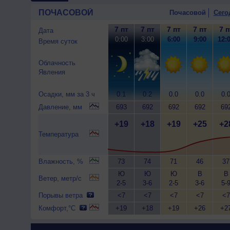
ПОЧАСОВОЙ
Почасовой
Сего
7 пт
7 пт
7 пт
7 пт
7 п
Дата
0:00
3:00
6:00
9:00
12:
Время суток
Облачность
Явления
Осадки, мм за 3 ч
0.1
0.2
0.0
0.0
0.
Давление, мм
693
692
692
692
69
+19
+18
+19
+25
+2
Температура
Влажность, %
73
74
71
46
37
Ю
Ю
Ю
В
В
Ветер, метр/с
2-5
3-6
2-5
3-6
5-
Порывы ветра
<7
<7
<7
<7
<7
Комфорт,°C
+19
+18
+19
+26
+2