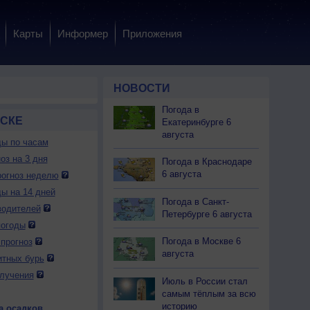
Карты
Информер
Приложения
НОВОСТИ
Погода в
КСКЕ
Екатеринбурге 6
августа
ды по часам
оз на 3 дня
Погода в Краснодаре
6 августа
огноз неделю
ды на 14 дней
Погода в Санкт-
водителей
Петербурге 6 августа
погоды
Погода в Москве 6
прогноз
августа
итных бурь
лучения
Июль в России стал
самым тёплым за всю
историю
а осадков