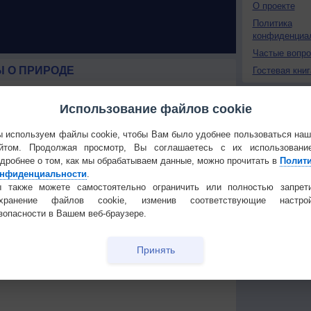
О проекте
Политика
конфиденциа
Частые вопр
 О ПРИРОДЕ
Гостевая книг
 России
Изменение климата
ые жаркие
России происходит очень
Использование файлов cookie
быстро
Штат Вашингтон охватили
 используем файлы cookie, чтобы Вам было удобнее пользоваться на
лесные пожары
йтом. Продолжая просмотр, Вы соглашаетесь с их использовани
 приведёт
дробнее о том, как мы обрабатываем данные, можно прочитать в
Полит
нфиденциальности
.
 также можете самостоятельно ограничить или полностью запрет
Температура
Облачность
Осадки
охранение файлов cookie, изменив соответствующие настрой
зопасности в Вашем веб-браузере.
Принять