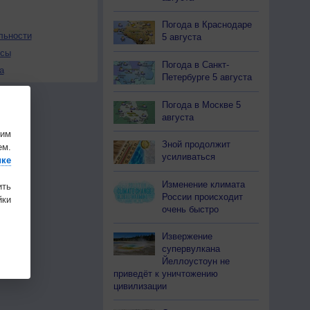
Погода в Краснодаре
льности
5 августа
осы
Погода в Санкт-
а
Петербурге 5 августа
Погода в Москве 5
августа
шим
Зной продолжит
ем.
усиливаться
ике
Изменение климата
ить
России происходит
ки
очень быстро
Извержение
супервулкана
Йеллоустоун не
приведёт к уничтожению
цивилизации