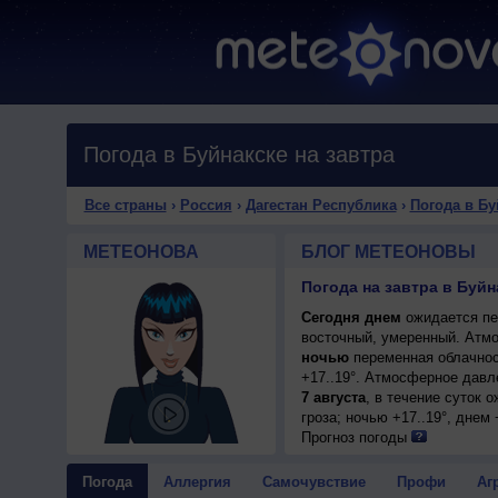
Погода в Буйнакске на завтра
Все страны
›
Россия
›
Дагестан Республика
›
Погода в Бу
МЕТЕОНОВА
БЛОГ МЕТЕОНОВЫ
Погода на завтра в Буйн
Сегодня днем
ожидается пер
восточный, умеренный. Атмо
ночью
переменная облачнос
+17..19°. Атмосферное давл
7 августа
, в течение суток 
гроза; ночью +17..19°, днем 
Прогноз погоды
Погода
Аллергия
Самочувствие
Профи
Аг