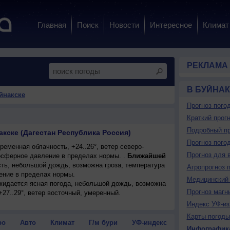
Главная
Поиск
Новости
Интересное
Климат
РЕКЛАМА
В БУЙНА
йнакске
Прогноз пого
Краткий прогн
Подробный пр
акске (Дагестан Республика Россия)
Прогноз пого
еменная облачность, +24..26°, ветер северо-
Прогноз для 
сферное давление в пределах нормы. .
Ближайшей
ть, небольшой дождь, возможна гроза, температура
Агропрогноз 
ение в пределах нормы.
Медицинский 
ожидается ясная погода, небольшой дождь, возможна
Прогноз магн
+27..29°, ветер восточный, умеренный.
Индекс УФ-из
Карты погоды
ро
Авто
Климат
Г/м бури
УФ-индекс
Инфографик