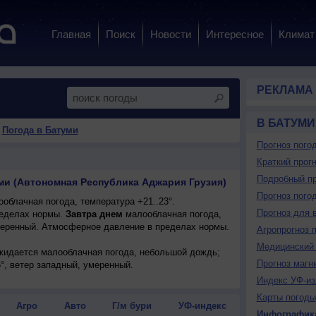
Главная
Поиск
Новости
Интересное
Климат
РЕКЛАМА
В БАТУМИ
›
Погода в Батуми
Прогноз пого
Краткий прогн
Подробный пр
уми (Автономная Республика Аджария Грузия)
Прогноз пого
облачная погода, температура +21..23°.
Прогноз для 
еделах нормы.
Завтра днем
малооблачная погода,
умеренный. Атмосферное давление в пределах нормы.
Агропрогноз 
Медицинский 
ожидается малооблачная погода, небольшой дождь;
Прогноз магн
6°, ветер западный, умеренный.
Индекс УФ-из
Карты погоды
Агро
Авто
Г/м бури
УФ-индекс
Инфографик