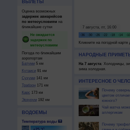
ВЫЛЕТЫ
Оценка возможных
задержек авиарейсов
по метеоусловиям
на
ближайшие сутки
Не ожидается
задержек по
Кликните на погодной карте
метеоусловиям
Погода по ближайшим
НАРОДНЫЕ ПРИМЕТЫ
аэропортам
Батуми
5 км
На 7 августа
: Холодницы, зи
зима холодная.
Кутаиси
91 км
Сухуми
141 км
ИНТЕРЕСНОЕ О ЧЕЛО
Трабзон
171 км
Почему северны
Карс
173 км
цветом отличае
Эрзурум
192 км
южного?
Чай матча може
ВОДОЕМЫ
аллергикам
Температура воды
Почему трюфел
+25 °C
свиньи и собак