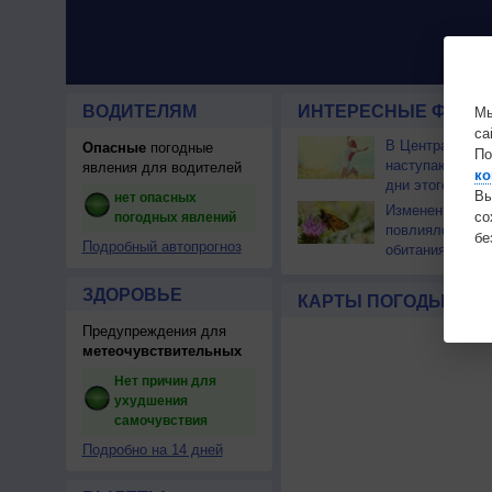
ВОДИТЕЛЯМ
ИНТЕРЕСНЫЕ ФАКТЫ
Мы
са
В Центральной
Опасные
погодные
По
наступают сам
явления для водителей
ко
дни этого лета
Вы
нет опасных
Изменение кли
с
погодных явлений
повлияло на ар
бе
Подробный автопрогноз
обитания бабоч
ЗДОРОВЬЕ
КАРТЫ ПОГОДЫ
Предупреждения для
метеочувствительных
Нет причин для
ухудшения
самочувствия
Подробно на 14 дней