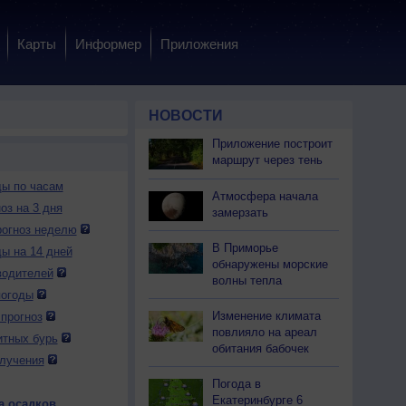
Карты
Информер
Приложения
НОВОСТИ
Приложение построит
маршрут через тень
ды по часам
Атмосфера начала
оз на 3 дня
замерзать
огноз неделю
В Приморье
ды на 14 дней
обнаружены морские
водителей
волны тепла
погоды
Изменение климата
прогноз
повлияло на ареал
итных бурь
обитания бабочек
лучения
Погода в
Екатеринбурге 6
а осадков