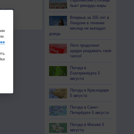
Европейские столицы
бьют рекорды жары
льности
осы
Впервые за 155 лет в
Лондоне в течение
а
месяца не выпадал
шим
дождь
ем.
ике
Лето продолжит
щедро раздавать своё
ить
тепло!
ки
Погода в
Екатеринбурге 5
августа
Погода в Краснодаре
5 августа
Погода в Санкт-
Петербурге 5 августа
Погода в Москве 5
августа