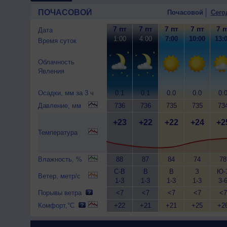
ПОЧАСОВОЙ
Почасовой
Сего
7 пт
7 пт
7 пт
7 пт
7 п
Дата
1:00
4:00
7:00
10:00
13:
Время суток
Облачность
Явления
Осадки, мм за 3 ч
0.1
0.1
0.0
0.0
0.
Давление, мм
736
736
735
735
73
+23
+22
+22
+24
+2
Температура
Влажность, %
88
87
84
74
78
С-В
В
В
З
Ю-
Ветер, метр/с
1-3
1-3
1-3
1-3
3-
Порывы ветра
<7
<7
<7
<7
<7
Комфорт,°C
+22
+21
+21
+25
+2