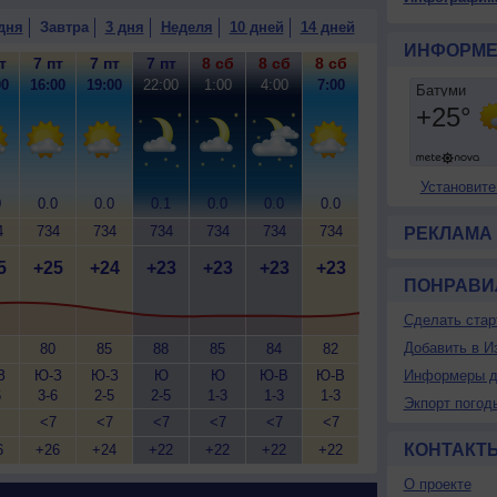
дня
Завтра
3 дня
Неделя
10 дней
14 дней
ИНФОРМЕ
т
7 пт
7 пт
7 пт
8 сб
8 сб
8 сб
00
16:00
19:00
22:00
1:00
4:00
7:00
Установите
0
0.0
0.0
0.1
0.0
0.0
0.0
4
734
734
734
734
734
734
РЕКЛАМА
5
+25
+24
+23
+23
+23
+23
ПОНРАВИ
Сделать стар
Добавить в И
80
85
88
85
84
82
З
Ю-З
Ю-З
Ю
Ю
Ю-В
Ю-В
Информеры д
6
3-6
2-5
2-5
1-3
1-3
1-3
Экпорт погод
<7
<7
<7
<7
<7
<7
КОНТАКТ
6
+26
+24
+22
+22
+22
+22
О проекте