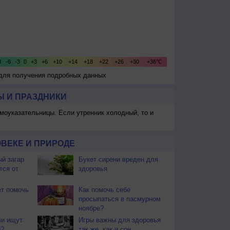
 для получения подробных данных
 И ПРАЗДНИКИ
моуказательницы. Если утренник холодный, то и
ВЕКЕ И ПРИРОДЕ
й загар
Букет сирени вреден для
тся от
здоровья
т помочь
Как помочь себе
просыпаться в пасмурном
ноябре?
и ищут
Игры важны для здоровья
и?
так же, как и сон