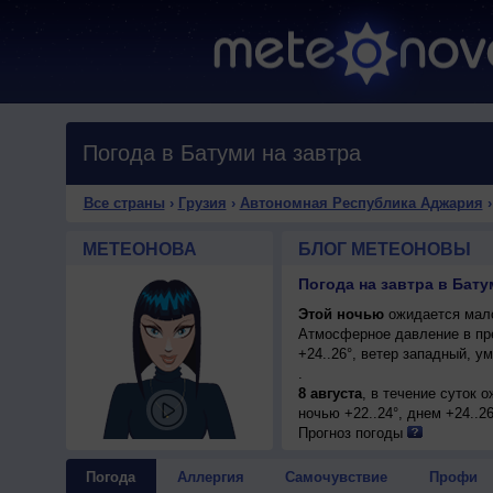
Погода в Батуми на завтра
Все страны
›
Грузия
›
Автономная Республика Аджария
МЕТЕОНОВА
БЛОГ МЕТЕОНОВЫ
Погода на завтра в Бат
Этой ночью
ожидается мало
Атмосферное давление в пр
+24..26°, ветер западный, 
.
8 августа
, в течение суток 
ночью +22..24°, днем +24..2
Прогноз погоды
Погода
Аллергия
Самочувствие
Профи