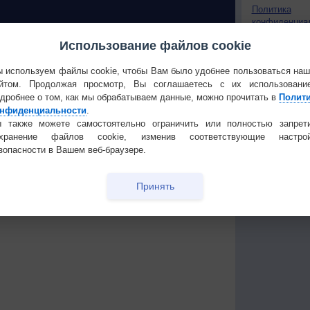
Политика
конфиденциа
Частые вопр
Использование файлов cookie
Гостевая книг
 О ПРИРОДЕ
 используем файлы cookie, чтобы Вам было удобнее пользоваться на
йтом. Продолжая просмотр, Вы соглашаетесь с их использовани
 России
В Приморье обнаружены
дробнее о том, как мы обрабатываем данные, можно прочитать в
Полит
ые жаркие
морские волны тепла
нфиденциальности
.
 также можете самостоятельно ограничить или полностью запрет
мата
Штат Вашингтон охватили
охранение файлов cookie, изменив соответствующие настрой
еал
лесные пожары
зопасности в Вашем веб-браузере.
ек
Принять
Температура
Облачность
Осадки