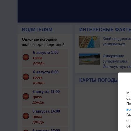
ВОДИТЕЛЯМ
ИНТЕРЕСНЫЕ ФАКТЫ
Зной продолжи
Опасные
погодные
усиливаться
явления для водителей
6 августа 5:00
Извержение
гроза
супервулкана
дождь
Йеллоустоун не
к уничтожению
6 августа 8:00
цивилизации
гроза
КАРТЫ ПОГОДЫ
дождь
6 августа 11:00
Мы
гроза
са
дождь
По
ко
6 августа 14:00
Вы
гроза
с
дождь
бе
6 августа 17:00