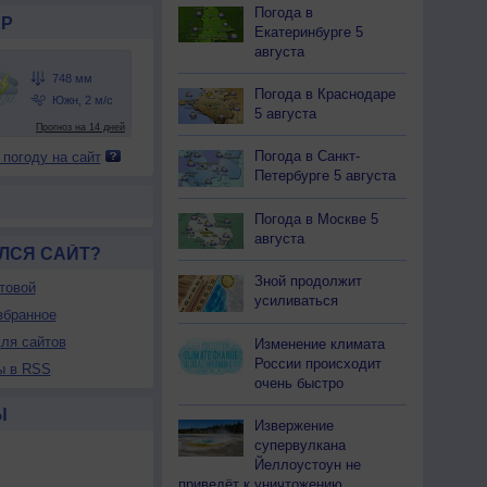
Погода в
Р
Екатеринбурге 5
августа
Погода в Краснодаре
5 августа
Погода в Санкт-
 погоду на сайт
Петербурге 5 августа
Погода в Москве 5
августа
ЛСЯ САЙТ?
Зной продолжит
товой
усиливаться
збранное
ля сайтов
Изменение климата
России происходит
ы в RSS
очень быстро
Ы
Извержение
супервулкана
Йеллоустоун не
приведёт к уничтожению