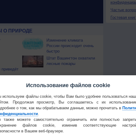
конфиденциа
Частые вопр
Гостевая книг
 О ПРИРОДЕ
т
Изменение климата
России происходит очень
быстро
Штат Вашингтон охватили
лесные пожары
 приведёт
Температура
Облачность
Осадки
Использование файлов cookie
 используем файлы cookie, чтобы Вам было удобнее пользоваться на
йтом. Продолжая просмотр, Вы соглашаетесь с их использовани
дробнее о том, как мы обрабатываем данные, можно прочитать в
Полит
нфиденциальности
.
 также можете самостоятельно ограничить или полностью запрет
охранение файлов cookie, изменив соответствующие настрой
зопасности в Вашем веб-браузере.