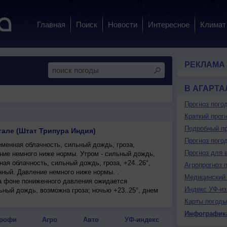
Главная
Поиск
Новости
Интересное
Климат
РЕКЛАМА
В АГАРТА
Прогноз пого
Краткий прогн
Подробный пр
тале (Штат Трипура Индия)
Прогноз пого
менная облачность, сильный дождь, гроза,
Прогноз для 
ение немного ниже нормы. Утром - сильный дождь,
ая облачность, сильный дождь, гроза, +24..26°,
Агропрогноз 
нный. Давление немного ниже нормы. .
Медицинский 
на фоне пониженного давления ожидается
Индекс УФ-из
ьный дождь, возможна гроза; ночью +23..25°, днем
енный.
Карты погоды
Инфографик
рофи
Агро
Авто
УФ-индекс