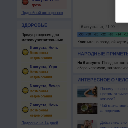
гроза
Подробный автопрогноз
ЗДОРОВЬЕ
Предупреждения для
метеочувствительных
Кликните на погодной карте
6 августа, Ночь
Возможны
НАРОДНЫЕ ПРИМЕТЫ
недомогания
На 6 августа
: Праздник жатв
6 августа, Утро
сбора черемухи, заготавлив
Возможны
недомогания
ИНТЕРЕСНОЕ О ЧЕЛО
6 августа, Вечер
Почему северны
Возможны
цветом отличае
недомогания
южного?
7 августа, Ночь
Чай матча може
Возможны
аллергикам
недомогания
Действительно 
Подробно на 14 дней
компьютер мож