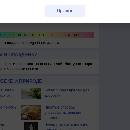
Принять
 для получения подробных данных
 И ПРАЗДНИКИ
ы. Почти повсеместно поспел хлеб. Наступает пора
ают березовые веники.
ВЕКЕ И ПРИРОДЕ
й загар
Букет сирени вреден для
тся от
здоровья
т помочь
Простые способы
употреблять меньше
сладкого
ли
Почему плакать полезно
ет
для здоровья?