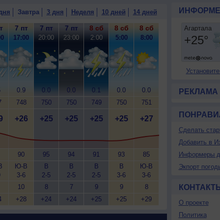
ИНФОРМЕ
дня
Завтра
3 дня
Неделя
10 дней
14 дней
т
7 пт
7 пт
7 пт
8 сб
8 сб
8 сб
00
17:00
20:00
23:00
2:00
5:00
8:00
Установите
5
0.9
0.0
0.0
0.1
0.0
0.0
РЕКЛАМА
7
748
750
750
749
750
751
ПОНРАВИ
9
+26
+25
+25
+25
+25
+27
Сделать стар
Добавить в И
90
95
94
91
93
85
Информеры д
В
Ю-В
В
В
В
В
Ю-В
Экпорт погод
9
3-6
2-5
2-5
2-5
3-6
3-6
10
8
7
9
9
8
КОНТАКТ
4
+28
+24
+24
+25
+25
+29
О проекте
Политика