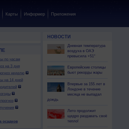
Карты
Информер
Приложения
НОВОСТИ
Дневная температура
ЛЕ
воздуха в ОАЭ
превысила +51°
ды по часам
оз на 3 дня
Европейские столицы
бьют рекорды жары
огноз неделю
ды на 14 дней
Впервые за 155 лет в
водителей
Лондоне в течение
погоды
месяца не выпадал
дождь
прогноз
лучения
Лето продолжит
щедро раздавать своё
тепло!
а осадков