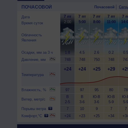
ПОЧАСОВОЙ
Почасовой
Сего
7 пт
7 пт
7 пт
7 пт
7 п
Дата
2:00
5:00
8:00
11:00
14:
Время суток
Облачность
Явления
Осадки, мм за 3 ч
1.8
4.5
2.6
0.2
0.
Давление, мм
748
748
750
748
74
+24
+24
+25
+29
+2
Температура
Влажность, %
97
97
95
80
78
В
В
Ю-В
Ю-В
Ю-
Ветер, метр/с
2-5
3-6
3-6
5-9
5-
Порывы ветра
7
10
9
7
7
Комфорт,°C
+24
+23
+25
+34
+3