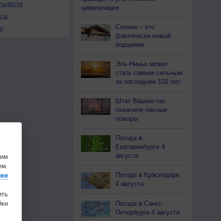
льности
цивилизации
осы
Слизни – это
а
фактически новый
борщевик
Эль-Ниньо может
стать самым сильным
за последние 150 лет
Штат Вашингтон
охватили лесные
пожары
Погода в
Екатеринбурге 4
августа
шим
ем.
Погода в Краснодаре
ике
4 августа
ить
Погода в Санкт-
ки
Петербурге 4 августа