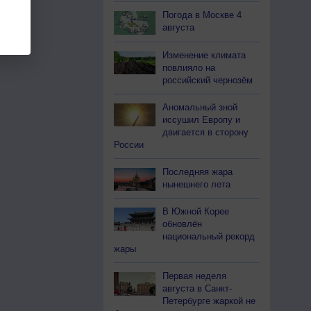
Погода в Москве 4
августа
Изменение климата
повлияло на
российский чернозём
Аномальный зной
иссушил Европу и
двигается в сторону
России
Последняя жара
нынешнего лета
В Южной Корее
обновлён
национальный рекорд
жары
Первая неделя
августа в Санкт-
Петербурге жаркой не