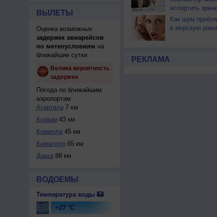
испортить зрен
ВЫЛЕТЫ
Как шум прибоя
в морскую рако
Оценка возможных
задержек авиарейсов
по метеоусловиям
на
ближайшие сутки
РЕКЛАМА
Велика вероятность
задержек
Погода по ближайшим
аэропортам
Агартала
7 км
Кховаи
43 км
Комилла
45 км
Камалпур
65 км
Дакка
88 км
ВОДОЕМЫ
Температура воды
+27 °C