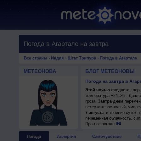
Погода в Агартале на завтра
Все страны
›
Индия
›
Штат Трипура
›
Погода в Агартале
МЕТЕОНОВА
БЛОГ МЕТЕОНОВЫ
Погода на завтра в Агар
Этой ночью
ожидается пере
температура +24..26°. Давл
гроза.
Завтра днем
переменн
ветер юго-восточный, умере
7 августа
, в течение суток 
переменная облачность, сил
+25..27°, ветер южный, умер
Прогноз погоды
Погода
Аллергия
Самочувствие
П