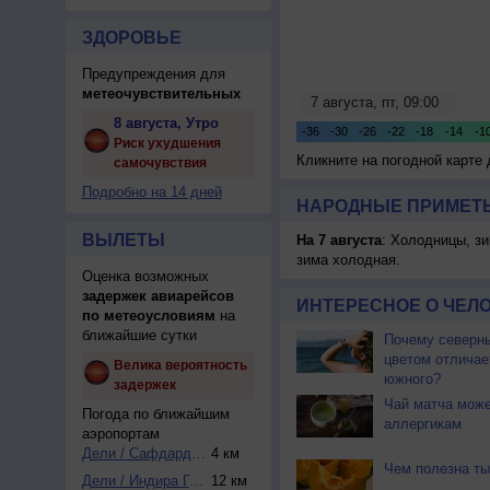
ЗДОРОВЬЕ
Предупреждения для
метеочувствительных
8 августа, Утро
Риск ухудшения
Кликните на погодной карте
самочувствия
Подробно на 14 дней
НАРОДНЫЕ ПРИМЕТЫ
ВЫЛЕТЫ
На 7 августа
: Холодницы, зи
зима холодная.
Оценка возможных
задержек авиарейсов
ИНТЕРЕСНОЕ О ЧЕЛО
по метеоусловиям
на
ближайшие сутки
Почему северны
цветом отличае
Велика вероятность
южного?
задержек
Чай матча може
Погода по ближайшим
аллергикам
аэропортам
Дели / Сафдарджун...
4 км
Чем полезна ты
Дели / Индира Ган...
12 км