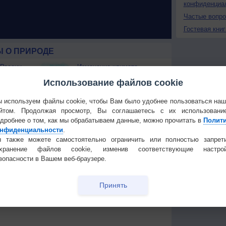
конфиденциа
Частые вопр
Гостевая книг
 О ПРИРОДЕ
 России
Изменение климата
ые жаркие
России происходит очень
Использование файлов cookie
быстро
Штат Вашингтон охватили
 используем файлы cookie, чтобы Вам было удобнее пользоваться на
лесные пожары
йтом. Продолжая просмотр, Вы соглашаетесь с их использовани
 приведёт
дробнее о том, как мы обрабатываем данные, можно прочитать в
Полит
нфиденциальности
.
Температура
Облачность
Осадки
 также можете самостоятельно ограничить или полностью запрет
охранение файлов cookie, изменив соответствующие настрой
зопасности в Вашем веб-браузере.
Принять