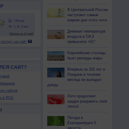
Р
В Центральной России
наступают самые
жаркие дни этого лета
Дневная температура
воздуха в ОАЭ
превысила +51°
 погоду на сайт
Европейские столицы
бьют рекорды жары
ЛСЯ САЙТ?
Впервые за 155 лет в
Лондоне в течение
товой
месяца не выпадал
збранное
дождь
ля сайтов
Лето продолжит
ы в RSS
щедро раздавать своё
тепло!
Ы
Погода в
Екатеринбурге 5
августа