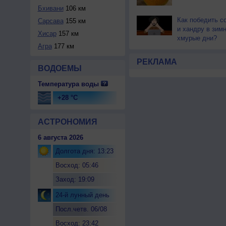
Бхивани
106 км
Как победить с
Сарсава
155 км
и хандру в зим
Хисар
157 км
хмурые дни?
Агра
177 км
РЕКЛАМА
ВОДОЕМЫ
Температура воды
+28 °C
АСТРОНОМИЯ
6 августа 2026
Долгота дня: 13:23
Восход: 05:46
Заход: 19:09
24-й лунный день
Посл.четв. 06/08
Восход: 23:42