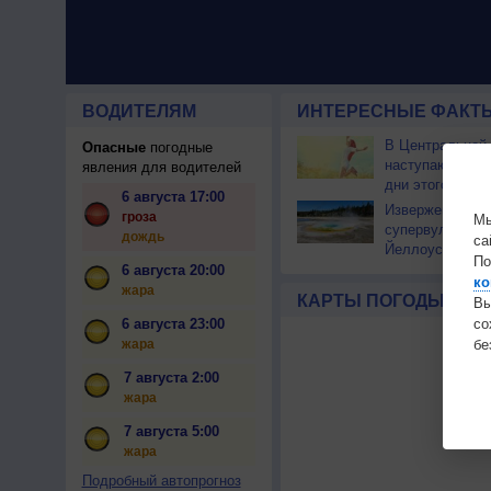
ВОДИТЕЛЯМ
ИНТЕРЕСНЫЕ ФАКТЫ
В Центральной
Опасные
погодные
наступают сам
явления для водителей
дни этого лета
6 августа 17:00
Извержение
гроза
Мы
супервулкана
дождь
са
Йеллоустоун не
По
к уничтожению
6 августа 20:00
ко
цивилизации
жара
КАРТЫ ПОГОДЫ
Вы
с
6 августа 23:00
бе
жара
7 августа 2:00
жара
7 августа 5:00
жара
Подробный автопрогноз