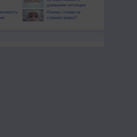
домашним питомцем
онливость
Почему глазам не
ние
страшен мороз?