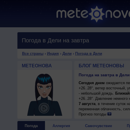
Погода в Дели на завтра
Все страны
›
Индия
›
Дели
›
Погода в Дели
МЕТЕОНОВА
БЛОГ МЕТЕОНОВЫ
Погода на завтра в Дели
Сегодня днем
ожидается пе
+26..28°, ветер восточный,
- небольшой дождь.
Ближай
+26..28°. Давление немного
7 августа
, в течение суток 
переменная облачность, сил
+32..34°, ветер северо-вост
Прогноз погоды
Погода
Аллергия
Самочувствие
П