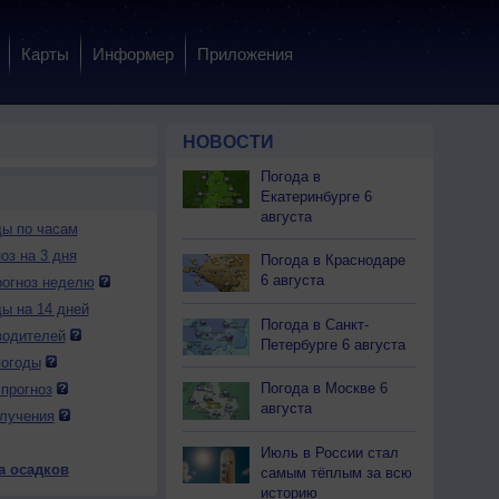
Карты
Информер
Приложения
НОВОСТИ
Погода в
Екатеринбурге 6
августа
ды по часам
оз на 3 дня
Погода в Краснодаре
6 августа
огноз неделю
ды на 14 дней
Погода в Санкт-
водителей
Петербурге 6 августа
погоды
Погода в Москве 6
прогноз
августа
лучения
Июль в России стал
а осадков
самым тёплым за всю
историю