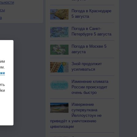
льности
осы
Погода в Краснодаре
5 августа
а
Погода в Санкт-
Петербурге 5 августа
Погода в Москве 5
августа
шим
Зной продолжит
ем.
усиливаться
ике
Изменение климата
ить
России происходит
ки
очень быстро
Извержение
супервулкана
Йеллоустоун не
приведёт к уничтожению
цивилизации