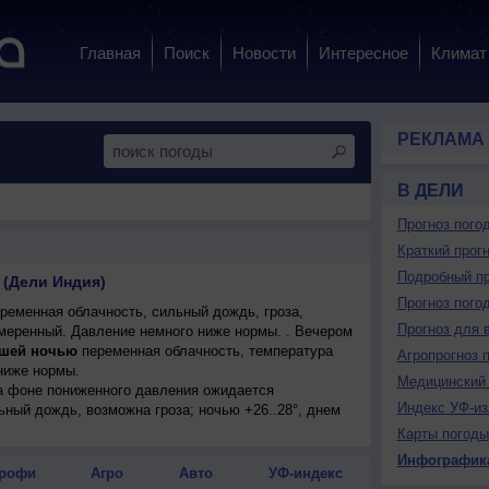
Главная
Поиск
Новости
Интересное
Климат
РЕКЛАМА
В ДЕЛИ
Прогноз пого
Краткий прогн
Подробный пр
 (Дели Индия)
Прогноз пого
ременная облачность, сильный дождь, гроза,
Прогноз для 
 умеренный. Давление немного ниже нормы. . Вечером
шей ночью
переменная облачность, температура
Агропрогноз 
 ниже нормы.
Медицинский 
на фоне пониженного давления ожидается
Индекс УФ-из
ьный дождь, возможна гроза; ночью +26..28°, днем
очный, умеренный.
Карты погоды
Инфографик
рофи
Агро
Авто
УФ-индекс