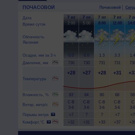
ПОЧАСОВОЙ
Почасовой
Сего
7 пт
7 пт
7 пт
7 пт
7 п
Дата
2:00
5:00
8:00
11:00
14:
Время суток
Облачность
Явления
Осадки, мм за 3 ч
0.0
0.0
1.3
3.3
1.
Давление, мм
730
730
731
731
73
+28
+27
+28
+31
+3
Температура
Влажность, %
83
84
80
68
58
С-В
С-В
С-В
С-В
С
Ветер, метр/с
3-6
3-6
3-6
3-6
3-
Порывы ветра
<7
7
7
<7
<7
Комфорт,°C
+32
+31
+33
+37
+3