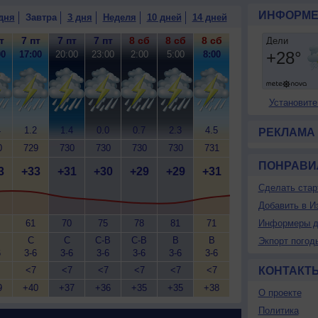
ИНФОРМЕ
дня
Завтра
3 дня
Неделя
10 дней
14 дней
т
7 пт
7 пт
7 пт
8 сб
8 сб
8 сб
00
17:00
20:00
23:00
2:00
5:00
8:00
Установите
4
1.2
1.4
0.0
0.7
2.3
4.5
РЕКЛАМА
0
729
730
730
730
730
731
ПОНРАВИ
3
+33
+31
+30
+29
+29
+31
Сделать стар
Добавить в И
61
70
75
78
81
71
Информеры д
С
С
С-В
С-В
В
В
Экпорт погод
6
3-6
3-6
3-6
3-6
3-6
3-6
<7
<7
<7
<7
<7
<7
КОНТАКТ
9
+40
+37
+36
+35
+35
+38
О проекте
Политика