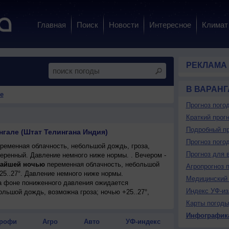
Главная
Поиск
Новости
Интересное
Климат
РЕКЛАМА
В ВАРАНГ
е
Прогноз пого
Краткий прогн
Подробный пр
нгале (Штат Телингана Индия)
Прогноз пого
ременная облачность, небольшой дождь, гроза,
Прогноз для 
меренный. Давление немного ниже нормы. . Вечером -
айшей ночью
переменная облачность, небольшой
Агропрогноз 
25..27°. Давление немного ниже нормы.
Медицинский 
на фоне пониженного давления ожидается
Индекс УФ-из
ольшой дождь, возможна гроза; ночью +25..27°,
-западный, умеренный.
Карты погоды
Инфографик
рофи
Агро
Авто
УФ-индекс