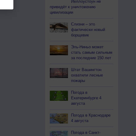
Йеллоустоун не
приведёт к уничтожению
цивилизации
Слизни – это
фактически новый
борщевик
Эль-Ниньо может
стать самым сильным
за последние 150 лет
Штат Вашингтон
охватили лесные
пожары
Погода в
Екатеринбурге 4
августа
Погода в Краснодаре
4 августа
Погода в Санкт-