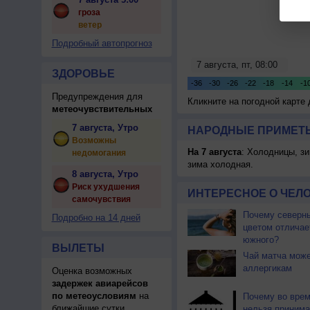
гроза
ветер
Подробный автопрогноз
ЗДОРОВЬЕ
Предупреждения для
Кликните на погодной карте
метеочувствительных
7 августа, Утро
НАРОДНЫЕ ПРИМЕТЫ
Возможны
На 7 августа
: Холодницы, зи
недомогания
зима холодная.
8 августа, Утро
Риск ухудшения
ИНТЕРЕСНОЕ О ЧЕЛО
самочувствия
Почему северны
Подробно на 14 дней
цветом отличае
южного?
ВЫЛЕТЫ
Чай матча може
аллергикам
Оценка возможных
задержек авиарейсов
по метеоусловиям
на
Почему во врем
ближайшие сутки
нельзя принима