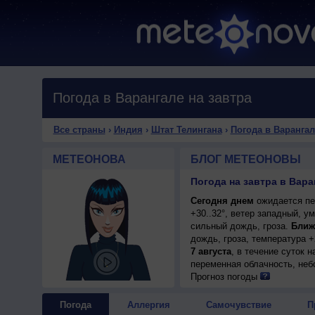
Погода в Варангале на завтра
Все страны
›
Индия
›
Штат Телингана
›
Погода в Варангал
МЕТЕОНОВА
БЛОГ МЕТЕОНОВЫ
Погода на завтра в Вара
Сегодня днем
ожидается пе
+30..32°, ветер западный, у
сильный дождь, гроза.
Ближ
дождь, гроза, температура +
7 августа
, в течение суток 
переменная облачность, неб
днем +27..29°, ветер северо
Прогноз погоды
Погода
Аллергия
Самочувствие
П