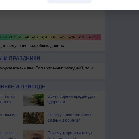
 для получения подробных данных
 И ПРАЗДНИКИ
моуказательницы. Если утренник холодный, то и
ВЕКЕ И ПРИРОДЕ
й загар
Букет сирени вреден для
тся от
здоровья
т помочь
Почему трюфели ищут
свиньи и собаки?
я грозы
Почему морщины могут
ть душ и
быть полезны?