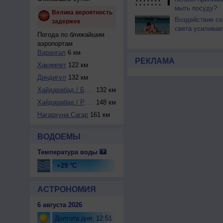
мыть посуду?
Велика вероятность
Воздействие со
задержек
света усиливае
Погода по ближайшим
аэропортам
Варангал
6 км
РЕКЛАМА
Хакимпет
122 км
Диндигул
132 км
Хайдарабад / Бегу...
132 км
Хайдарабад / Радж...
148 км
Нагархуна Сагар
161 км
ВОДОЕМЫ
Температура воды
+29 °C
АСТРОНОМИЯ
6 августа 2026
Долгота дня: 12:51