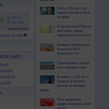
Р
Июль в России стал
самым тёплым за всю
историю
В Центральной России
наступают самые
жаркие дни этого лета
 погоду на сайт
Дневная температура
воздуха в ОАЭ
превысила +51°
ЛСЯ САЙТ?
Европейские столицы
товой
бьют рекорды жары
збранное
ля сайтов
Впервые за 155 лет в
Лондоне в течение
ы в RSS
месяца не выпадал
дождь
Ы
Лето продолжит
щедро раздавать своё
тепло!