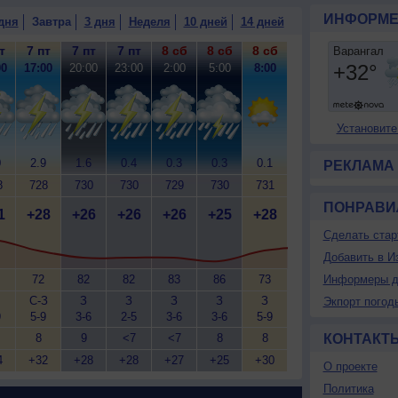
ИНФОРМЕ
дня
Завтра
3 дня
Неделя
10 дней
14 дней
т
7 пт
7 пт
7 пт
8 сб
8 сб
8 сб
00
17:00
20:00
23:00
2:00
5:00
8:00
Установите
0
2.9
1.6
0.4
0.3
0.3
0.1
РЕКЛАМА
8
728
730
730
729
730
731
ПОНРАВИ
1
+28
+26
+26
+26
+25
+28
Сделать стар
Добавить в И
72
82
82
83
86
73
Информеры д
С-З
З
З
З
З
З
Экпорт погод
9
5-9
3-6
2-5
3-6
3-6
5-9
8
9
<7
<7
8
8
КОНТАКТ
4
+32
+28
+28
+27
+25
+30
О проекте
Политика