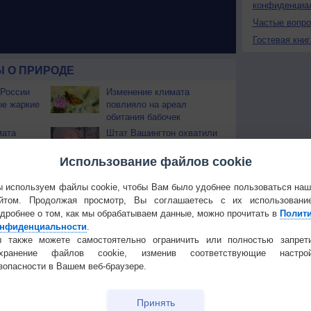
конфиденциа
Частые вопр
Гостевая книг
 О ПРИРОДЕ
 России
Изменение климата
ые жаркие
повлияло на ареал
обитания бабочек
мата
Штат Вашингтон охватили
дит очень
лесные пожары
Использование файлов cookie
 используем файлы cookie, чтобы Вам было удобнее пользоваться на
Температура
Облачность
Осадки
йтом. Продолжая просмотр, Вы соглашаетесь с их использовани
дробнее о том, как мы обрабатываем данные, можно прочитать в
Полит
нфиденциальности
.
 также можете самостоятельно ограничить или полностью запрет
охранение файлов cookie, изменив соответствующие настрой
зопасности в Вашем веб-браузере.
Принять