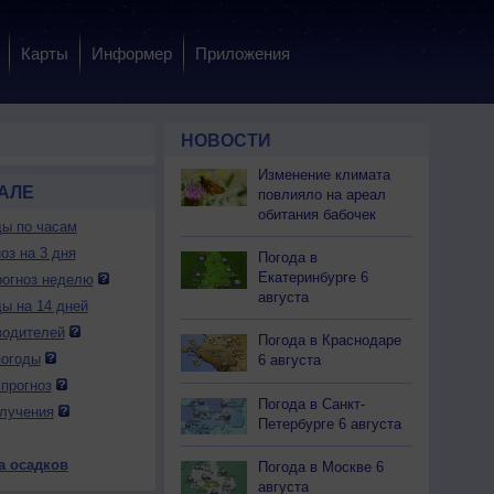
Карты
Информер
Приложения
НОВОСТИ
Изменение климата
АЛЕ
повлияло на ареал
обитания бабочек
ды по часам
оз на 3 дня
Погода в
Екатеринбурге 6
огноз неделю
августа
ды на 14 дней
водителей
Погода в Краснодаре
погоды
6 августа
прогноз
Погода в Санкт-
лучения
Петербурге 6 августа
а осадков
Погода в Москве 6
августа