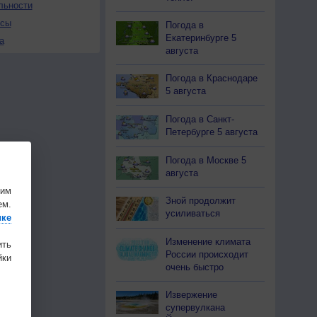
льности
осы
Погода в
Екатеринбурге 5
а
августа
Погода в Краснодаре
5 августа
Погода в Санкт-
Петербурге 5 августа
Погода в Москве 5
августа
шим
Зной продолжит
ем.
усиливаться
ике
Изменение климата
ить
России происходит
ки
очень быстро
Извержение
супервулкана