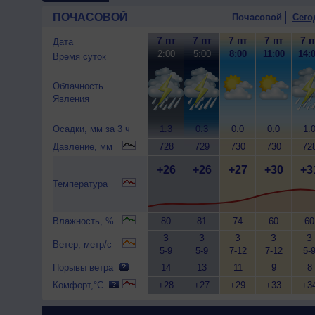
ПОЧАСОВОЙ
Почасовой
Сего
7 пт
7 пт
7 пт
7 пт
7 п
Дата
2:00
5:00
8:00
11:00
14:
Время суток
Облачность
Явления
Осадки, мм за 3 ч
1.3
0.3
0.0
0.0
1.
Давление, мм
728
729
730
730
72
+26
+26
+27
+30
+3
Температура
Влажность, %
80
81
74
60
60
З
З
З
З
З
Ветер, метр/с
5-9
5-9
7-12
7-12
5-
Порывы ветра
14
13
11
9
8
Комфорт,°C
+28
+27
+29
+33
+3