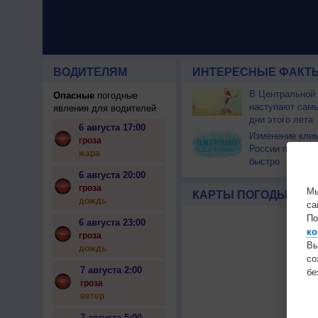
ВОДИТЕЛЯМ
ИНТЕРЕСНЫЕ ФАКТЫ
В Центральной
Опасные
погодные
наступают сам
явления для водителей
дни этого лета
6 августа 17:00
Изменение кли
гроза
России происхо
жара
быстро
6 августа 20:00
гроза
Мы
КАРТЫ ПОГОДЫ
дождь
са
По
6 августа 23:00
ко
гроза
Вы
дождь
с
7 августа 2:00
бе
гроза
ветер
7 августа 5:00