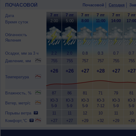
ПОЧАСОВОЙ
Почасовой
Сегодня
Зав
7 пт
7 пт
7 пт
7 пт
7 пт
7 пт
Дата
2:00
5:00
8:00
11:00
14:00
17:0
Время суток
Облачность
Явления
Осадки, мм за 3 ч
2.2
2.0
0.8
0.3
0.7
0.7
Давление, мм
755
755
757
757
755
755
+26
+26
+27
+28
+27
+27
Температура
Влажность, %
87
86
81
71
79
81
Ю-З
Ю-З
Ю-З
Ю-З
Ю-З
Ю-З
Ветер, метр/с
5-9
5-9
5-9
7-12
5-9
5-9
Порывы ветра
11
11
12
10
11
10
Комфорт,°C
+27
+27
+29
+32
+29
+29