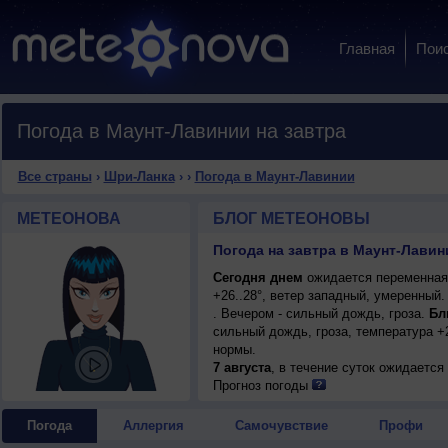
Главная
Пои
Погода в Маунт-Лавинии на завтра
Все страны
›
Шри-Ланка
›
›
Погода в Маунт-Лавинии
МЕТЕОНОВА
БЛОГ МЕТЕОНОВЫ
Погода на завтра в Маунт-Лавин
Сегодня днем
ожидается переменная 
+26..28°, ветер западный, умеренный
. Вечером - сильный дождь, гроза.
Бл
сильный дождь, гроза, температура +
нормы.
7 августа
, в течение суток ожидаетс
возможна гроза; ночью и днем +25..27
Прогноз погоды
Погода
Аллергия
Самочувствие
Профи