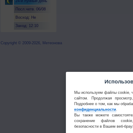
24-й лунный день
Посл.четв. 06/08
Восход: Не
восходит
Заход: 12:10
Copyright © 2009-2026, Метеонова
Использов
Мы используем файлы cookie, 
сайтом. Продолжая просмотр
Подробнее о том, как мы обраб
конфиденциальности
.
Вы также можете самостояте
сохранение файлов cookie
безопасности в Вашем веб-брау