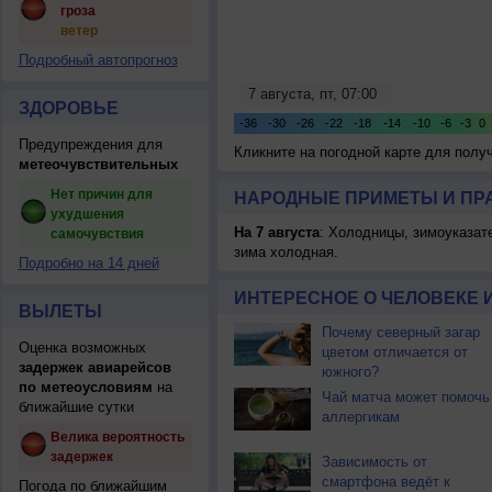
гроза
ветер
Подробный автопрогноз
ЗДОРОВЬЕ
Предупреждения для
Кликните на погодной карте для пол
метеочувствительных
Нет причин для
НАРОДНЫЕ ПРИМЕТЫ И ПР
ухудшения
На 7 августа
: Холодницы, зимоуказат
самочувствия
зима холодная.
Подробно на 14 дней
ИНТЕРЕСНОЕ О ЧЕЛОВЕКЕ 
ВЫЛЕТЫ
Почему северный загар
Оценка возможных
цветом отличается от
задержек авиарейсов
южного?
по метеоусловиям
на
Чай матча может помочь
ближайшие сутки
аллергикам
Велика вероятность
задержек
Зависимость от
смартфона ведёт к
Погода по ближайшим