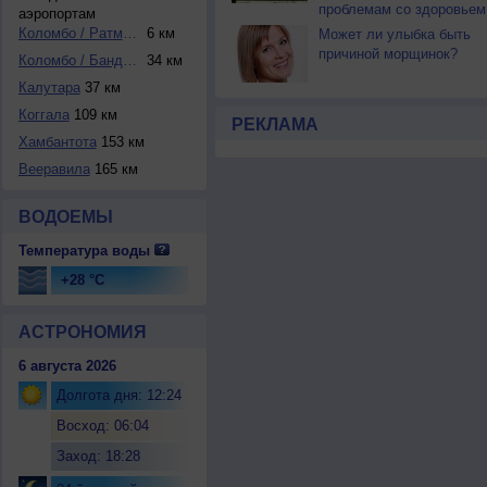
проблемам со здоровьем
аэропортам
Коломбо / Ратмала...
6 км
Может ли улыбка быть
причиной морщинок?
Коломбо / Бандара...
34 км
Калутара
37 км
Коггала
109 км
РЕКЛАМА
Хамбантота
153 км
Вееравила
165 км
ВОДОЕМЫ
Температура воды
+28 °C
АСТРОНОМИЯ
6 августа 2026
Долгота дня: 12:24
Восход: 06:04
Заход: 18:28