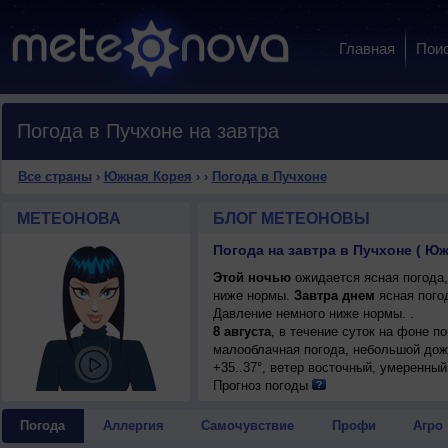
Главная
Пои
Погода в Пучхоне на завтра
Все страны
›
Южная Корея
›
›
Погода в Пучхоне
МЕТЕОНОВА
БЛОГ МЕТЕОНОВЫ
Погода на завтра в Пучхоне ( Ю
Этой ночью
ожидается ясная погода,
ниже нормы.
Завтра днем
ясная погод
Давление немного ниже нормы. .
8 августа
, в течение суток на фоне 
малооблачная погода, небольшой дожд
+35..37°, ветер восточный, умеренный
Прогноз погоды
Погода
Аллергия
Самочувствие
Профи
Агро