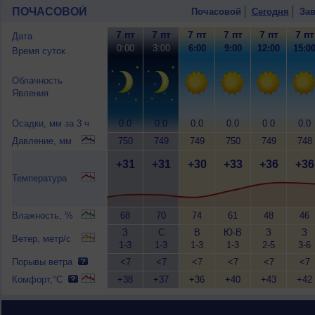
ПОЧАСОВОЙ
Почасовой
Сегодня
Зав
7 пт
7 пт
7 пт
7 пт
7 пт
7 пт
Дата
0:00
3:00
6:00
9:00
12:00
15:0
Время суток
Облачность
Явления
Осадки, мм за 3 ч
0.0
0.0
0.0
0.0
0.0
0.0
Давление, мм
750
749
749
750
749
748
+31
+31
+30
+33
+36
+36
Температура
Влажность, %
68
70
74
61
48
46
З
С
В
Ю-В
З
З
Ветер, метр/с
1-3
1-3
1-3
1-3
2-5
3-6
Порывы ветра
<7
<7
<7
<7
<7
<7
Комфорт,°C
+38
+37
+36
+40
+43
+42