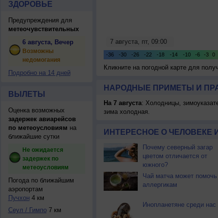
ЗДОРОВЬЕ
Предупреждения для
метеочувствительных
6 августа, Вечер
Возможны
недомогания
Кликните на погодной карте для пол
Подробно на 14 дней
НАРОДНЫЕ ПРИМЕТЫ И ПР
ВЫЛЕТЫ
На 7 августа
: Холодницы, зимоуказат
Оценка возможных
зима холодная.
задержек авиарейсов
по метеоусловиям
на
ИНТЕРЕСНОЕ О ЧЕЛОВЕКЕ 
ближайшие сутки
Почему северный загар
Не ожидается
цветом отличается от
задержек по
южного?
метеоусловиям
Чай матча может помочь
Погода по ближайшим
аллергикам
аэропортам
Пучхон
4 км
Инопланетяне среди нас
Сеул / Гимпо
7 км