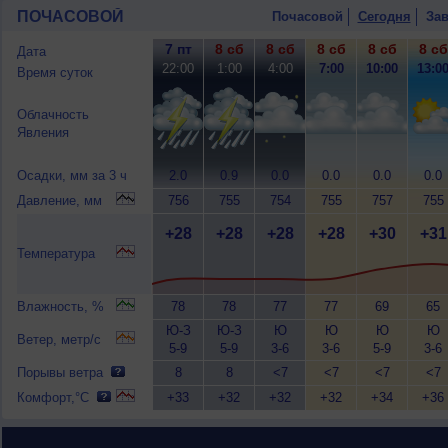
ПОЧАСОВОЙ
Почасовой
Сегодня
Зав
7 пт
8 сб
8 сб
8 сб
8 сб
8 сб
Дата
22:00
1:00
4:00
7:00
10:00
13:0
Время суток
Облачность
Явления
Осадки, мм за 3 ч
2.0
0.9
0.0
0.0
0.0
0.0
Давление, мм
756
755
754
755
757
755
+28
+28
+28
+28
+30
+31
Температура
Влажность, %
78
78
77
77
69
65
Ю-З
Ю-З
Ю
Ю
Ю
Ю
Ветер, метр/с
5-9
5-9
3-6
3-6
5-9
3-6
Порывы ветра
8
8
<7
<7
<7
<7
Комфорт,°C
+33
+32
+32
+32
+34
+36