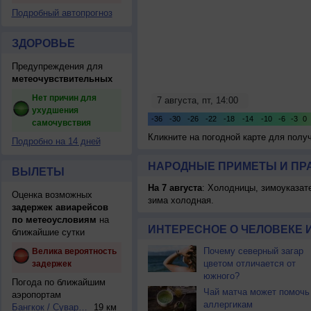
Подробный автопрогноз
ЗДОРОВЬЕ
Предупреждения для
метеочувствительных
Нет причин для
ухудшения
самочувствия
Кликните на погодной карте для пол
Подробно на 14 дней
НАРОДНЫЕ ПРИМЕТЫ И ПР
ВЫЛЕТЫ
На 7 августа
: Холодницы, зимоуказат
Оценка возможных
зима холодная.
задержек авиарейсов
по метеоусловиям
на
ИНТЕРЕСНОЕ О ЧЕЛОВЕКЕ 
ближайшие сутки
Почему северный загар
Велика вероятность
цветом отличается от
задержек
южного?
Погода по ближайшим
Чай матча может помочь
аэропортам
аллергикам
Бангкок / Суварна...
19 км