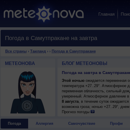
Главная
Пои
Погода в Самутпракане на завтра
Все страны
›
Таиланд
›
›
Погода в Самутпракане
МЕТЕОНОВА
БЛОГ МЕТЕОНОВЫ
Погода на завтра в Самутпракане
Этой ночью
ожидается переменная об
температура +27..29°. Атмосферное 
переменная облачность, сильный дождь
умеренный. Атмосферное давление в 
8 августа
, в течение суток ожидаетс
возможна гроза; ночью +27..29°, днем
Прогноз погоды
Погода
Аллергия
Самочувствие
Профи