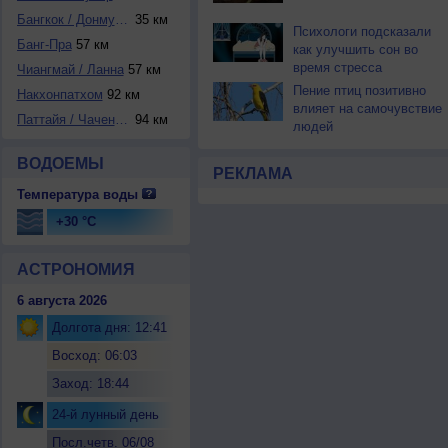
Бангкок / Донмуан...
35 км
Психологи подсказали
Банг-Пра
57 км
как улучшить сон во
время стресса
Чиангмай / Ланна
57 км
Пение птиц позитивно
Накхонпатхом
92 км
влияет на самочувствие
Паттайя / Чаченга...
94 км
людей
ВОДОЕМЫ
РЕКЛАМА
Температура воды
+30 °C
АСТРОНОМИЯ
6 августа 2026
Долгота дня: 12:41
Восход: 06:03
Заход: 18:44
24-й лунный день
Посл.четв. 06/08