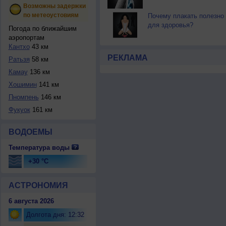
Возможны задержки
по метеоустовиям
Почему плакать полезно
для здоровья?
Погода по ближайшим
аэропортам
Кантхо
43 км
РЕКЛАМА
Ратьзя
58 км
Камау
136 км
Хошимин
141 км
Пномпень
146 км
Фукуок
161 км
ВОДОЕМЫ
Температура воды
+30 °C
АСТРОНОМИЯ
6 августа 2026
Долгота дня: 12:32