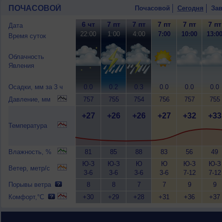
ПОЧАСОВОЙ
Почасовой
Сегодня
Зав
6 чт
7 пт
7 пт
7 пт
7 пт
7 пт
Дата
22:00
1:00
4:00
7:00
10:00
13:0
Время суток
Облачность
Явления
Осадки, мм за 3 ч
0.0
0.2
0.3
0.0
0.0
0.0
Давление, мм
757
755
754
756
757
755
+27
+26
+26
+27
+32
+33
Температура
Влажность, %
81
85
88
83
56
49
Ю-З
Ю-З
Ю
Ю
Ю-З
Ю-З
Ветер, метр/с
3-6
3-6
3-6
3-6
7-12
7-12
Порывы ветра
8
8
7
7
9
9
Комфорт,°C
+30
+29
+28
+31
+36
+37