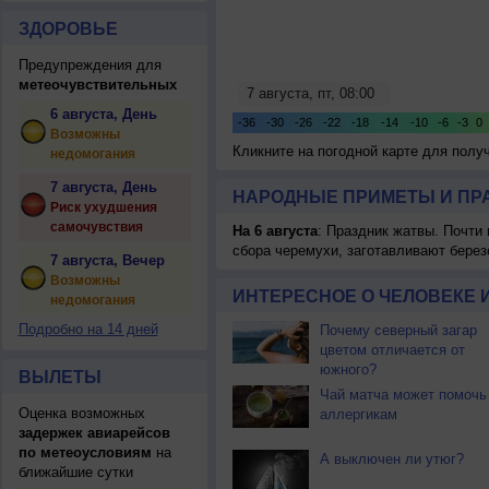
ЗДОРОВЬЕ
Предупреждения для
метеочувствительных
6 августа, День
Возможны
Кликните на погодной карте для пол
недомогания
7 августа, День
НАРОДНЫЕ ПРИМЕТЫ И ПР
Риск ухудшения
самочувствия
На 6 августа
: Праздник жатвы. Почти
сбора черемухи, заготавливают берез
7 августа, Вечер
Возможны
ИНТЕРЕСНОЕ О ЧЕЛОВЕКЕ 
недомогания
Подробно на 14 дней
Почему северный загар
цветом отличается от
южного?
ВЫЛЕТЫ
Чай матча может помочь
Оценка возможных
аллергикам
задержек авиарейсов
по метеоусловиям
на
А выключен ли утюг?
ближайшие сутки