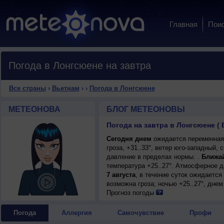
Главная
Пои
Погода в Лонгсюене на завтра
Все страны
›
Вьетнам
›
›
Погода в Лонгсюене
МЕТЕОНОВА
БЛОГ МЕТЕОНОВЫ
Погода на завтра в Лонгсюене ( 
Сегодня днем
ожидается переменная
гроза, +31..33°, ветер юго-западный,
давление в пределах нормы. .
Ближа
температура +25..27°. Атмосферное 
7 августа
, в течение суток ожидаетс
возможна гроза; ночью +25..27°, днем
порывы до 9 м/с.
Прогноз погоды
Погода
Аллергия
Самочувствие
Профи