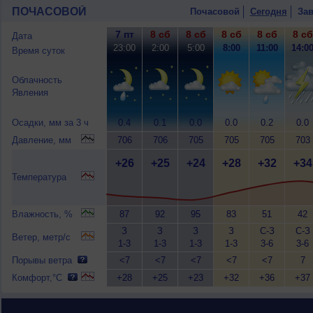
ПОЧАСОВОЙ
Почасовой
Сегодня
Зав
7 пт
8 сб
8 сб
8 сб
8 сб
8 сб
Дата
23:00
2:00
5:00
8:00
11:00
14:0
Время суток
Облачность
Явления
Осадки, мм за 3 ч
0.4
0.1
0.0
0.0
0.2
0.0
Давление, мм
706
706
705
705
705
703
+26
+25
+24
+28
+32
+34
Температура
Влажность, %
87
92
95
83
51
42
З
З
З
З
С-З
С-З
Ветер, метр/с
1-3
1-3
1-3
1-3
3-6
3-6
Порывы ветра
<7
<7
<7
<7
<7
7
Комфорт,°C
+28
+25
+23
+32
+36
+37