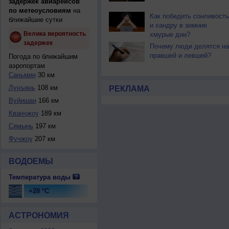
задержек авиарейсов
по метеоусловиям
на
Как победить сонливость
ближайшие сутки
и хандру в зимние
Велика вероятность
хмурые дни?
задержек
Почему люди делятся на
правшей и левшей?
Погода по ближайшим
аэропортам
Саньмин
30 км
Лунъянь
108 км
РЕКЛАМА
Вуйишан
166 км
Кванчжоу
189 км
Сямынь
197 км
Фучжоу
207 км
ВОДОЕМЫ
Температура воды
+28 °C
АСТРОНОМИЯ