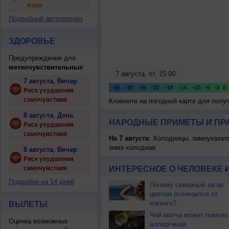
жара
Подробный автопрогноз
ЗДОРОВЬЕ
Предупреждения для
метеочувствительных
7 августа, Вечер
Риск ухудшения
самочувствия
Кликните на погодной карте для пол
8 августа, День
НАРОДНЫЕ ПРИМЕТЫ И ПР
Риск ухудшения
самочувствия
На 7 августа
: Холодницы, зимоуказат
зима холодная.
8 августа, Вечер
Риск ухудшения
самочувствия
ИНТЕРЕСНОЕ О ЧЕЛОВЕКЕ 
Подробно на 14 дней
Почему северный загар
цветом отличается от
южного?
ВЫЛЕТЫ
Чай матча может помочь
Оценка возможных
аллергикам