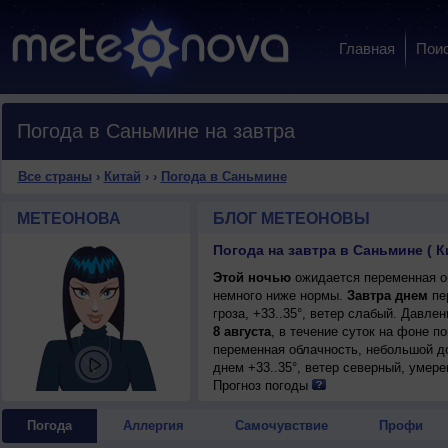
Главная
Пои
Погода в Саньмине на завтра
Все страны
›
Китай
›
›
Погода в Саньмине
МЕТЕОНОВА
БЛОГ МЕТЕОНОВЫ
Погода на завтра в Саньмине ( К
Этой ночью
ожидается переменная об
немного ниже нормы.
Завтра днем
пе
гроза, +33..35°, ветер слабый. Давле
8 августа
, в течение суток на фоне 
переменная облачность, небольшой до
днем +33..35°, ветер северный, умере
Прогноз погоды
Погода
Аллергия
Самочувствие
Профи