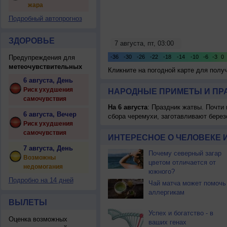
жара
Подробный автопрогноз
ЗДОРОВЬЕ
Предупреждения для
метеочувствительных
Кликните на погодной карте для пол
6 августа, День
Риск ухудшения
НАРОДНЫЕ ПРИМЕТЫ И ПР
самочувствия
На 6 августа
: Праздник жатвы. Почти
6 августа, Вечер
сбора черемухи, заготавливают берез
Риск ухудшения
самочувствия
ИНТЕРЕСНОЕ О ЧЕЛОВЕКЕ 
7 августа, День
Почему северный загар
Возможны
цветом отличается от
недомогания
южного?
Подробно на 14 дней
Чай матча может помочь
аллергикам
ВЫЛЕТЫ
Успех и богатство - в
Оценка возможных
ваших генах