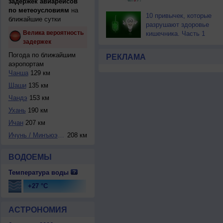
задержек авиарейсов
по метеоусловиям
на
10 привычек, которые
ближайшие сутки
разрушают здоровье
Велика вероятность
кишечника. Часть 1
задержек
Погода по ближайшим
РЕКЛАМА
аэропортам
Чанша
129 км
Шаши
135 км
Чандэ
153 км
Ухань
190 км
Ичан
207 км
Ичунь / Минъюэшан
208 км
ВОДОЕМЫ
Температура воды
+27 °C
АСТРОНОМИЯ