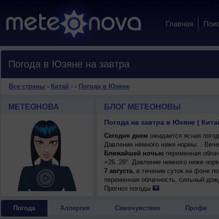
Главная
Пои
Погода в Юэяне на завтра
Все страны
›
Китай
›
›
Погода в Юэяне
МЕТЕОНОВА
БЛОГ МЕТЕОНОВЫ
Погода на завтра в Юэяне ( Кита
Сегодня днем
ожидается ясная погода
Давление немного ниже нормы. . Вече
Ближайшей ночью
переменная облач
+26..28°. Давление немного ниже нор
7 августа
, в течение суток на фоне 
переменная облачность, сильный дожд
+33..35°, ветер северный, умеренный.
Прогноз погоды
Погода
Аллергия
Самочувствие
Профи