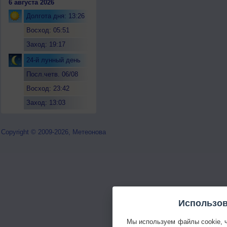
6 августа 2026
Долгота дня: 13:26
Восход: 05:51
Заход: 19:17
24-й лунный день
Посл.четв. 06/08
Восход: 23:42
Заход: 13:03
Copyright © 2009-2026, Метеонова
Использов
Мы используем файлы cookie, 