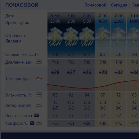
ПОЧАСОВОЙ
Почасовой
Сегодня
Зав
6 чт
7 пт
7 пт
7 пт
7 пт
7 пт
Дата
23:00
2:00
5:00
8:00
11:00
14:0
Время суток
Облачность
Явления
Осадки, мм за 3 ч
0.9
2.4
0.3
0.2
1.8
3.4
Давление, мм
749
748
748
749
749
748
+29
+27
+26
+28
+32
+34
Температура
Влажность, %
83
91
94
87
72
65
С
С-З
С-З
С-З
С
С
Ветер, метр/с
2-5
2-5
2-5
3-6
3-6
3-6
Порывы ветра
<7
<7
<7
<7
<7
<7
Комфорт,°C
+35
+31
+29
+35
+41
+44