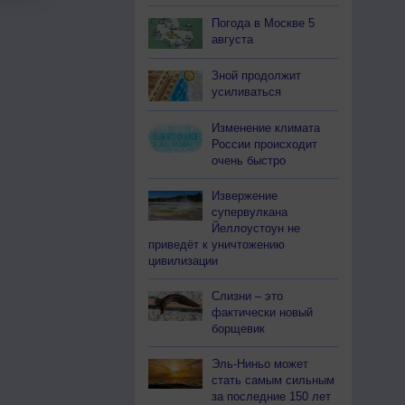
Погода в Москве 5
августа
Зной продолжит
усиливаться
Изменение климата
России происходит
очень быстро
Извержение
супервулкана
Йеллоустоун не
приведёт к уничтожению
цивилизации
Слизни – это
фактически новый
борщевик
Эль-Ниньо может
стать самым сильным
за последние 150 лет