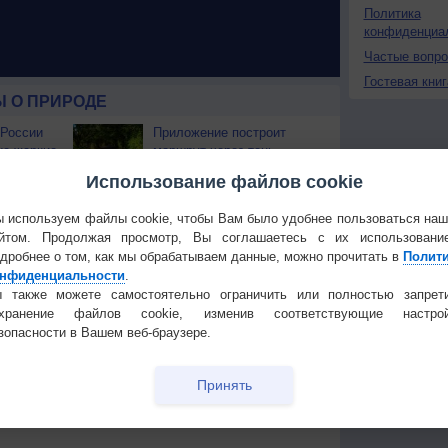
Политика
конфиденциа
Частые вопр
Гостевая книг
 О ПРИРОДЕ
 России
Приложение построит
ые жаркие
маршрут через тень
Использование файлов cookie
наружены
Изменение климата
тепла
повлияло на ареал
 используем файлы cookie, чтобы Вам было удобнее пользоваться на
обитания бабочек
йтом. Продолжая просмотр, Вы соглашаетесь с их использовани
 охватили
дробнее о том, как мы обрабатываем данные, можно прочитать в
Полит
нфиденциальности
.
 также можете самостоятельно ограничить или полностью запрет
охранение файлов cookie, изменив соответствующие настрой
зопасности в Вашем веб-браузере.
Температура
Облачность
Осадки
Принять