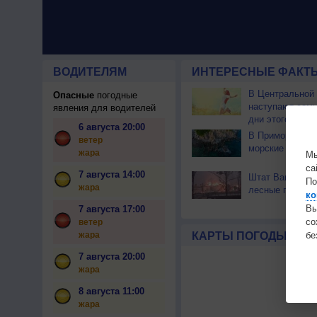
ВОДИТЕЛЯМ
ИНТЕРЕСНЫЕ ФАКТЫ
В Центральной
Опасные
погодные
наступают сам
явления для водителей
дни этого лета
6 августа 20:00
В Приморье об
ветер
морские волны 
жара
Мы
са
7 августа 14:00
Штат Вашингтон
По
жара
лесные пожары
ко
Вы
7 августа 17:00
с
ветер
бе
жара
КАРТЫ ПОГОДЫ
7 августа 20:00
жара
8 августа 11:00
жара