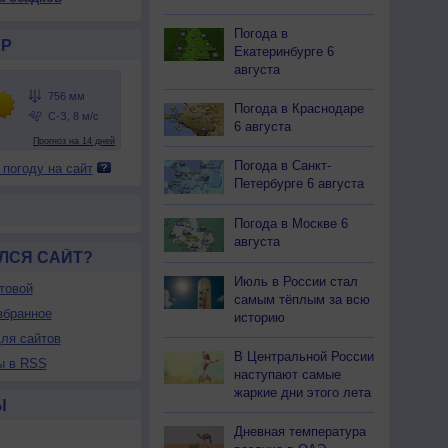
Погода в
Р
Екатеринбурге 6
августа
Погода в Краснодаре
6 августа
Погода в Санкт-
 погоду на сайт
Петербурге 6 августа
Погода в Москве 6
августа
ЛСЯ САЙТ?
Июль в России стал
товой
самым тёплым за всю
збранное
историю
ля сайтов
В Центральной России
ы в RSS
наступают самые
жаркие дни этого лета
Ы
Дневная температура