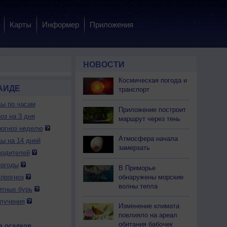
Карты
Информер
Приложения
НОВОСТИ
Космическая погода и
АИДЕ
транспорт
ды по часам
Приложение построит
оз на 3 дня
маршрут через тень
огноз неделю
Атмосфера начала
ды на 14 дней
замерзать
водителей
погоды
В Приморье
обнаружены морские
прогноз
волны тепла
итных бурь
лучения
Изменение климата
повлияло на ареал
обитания бабочек
а осадков