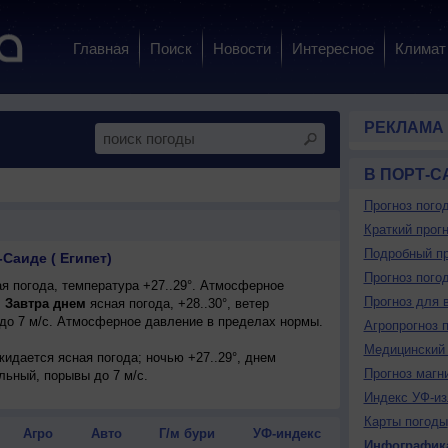
Главная
Поиск
Новости
Интересное
Климат
РЕКЛАМА
В ПОРТ-С
Прогноз пого
Краткий прогн
Подробный пр
-Саиде ( Египет)
Прогноз пого
я погода, температура +27..29°. Атмосферное
Прогноз для 
.
Завтра днем
ясная погода, +28..30°, ветер
до 7 м/с. Атмосферное давление в пределах нормы.
Агропрогноз 
Медицинский 
ожидается ясная погода; ночью +27..29°, днем
Прогноз магн
ильный, порывы до 7 м/с.
Индекс УФ-из
Карты погоды
Агро
Авто
Г/м бури
УФ-индекс
Инфографик