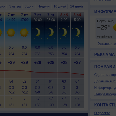
дня
Завтра
3 дня
Неделя
10 дней
14 дней
ИНФОРМЕ
т
7 пт
7 пт
7 пт
7 пт
8 сб
8 сб
00
14:00
17:00
20:00
23:00
2:00
5:00
Установите
0
0.0
0.0
0.0
0.0
0.0
0.0
6
754
754
755
755
754
754
РЕКЛАМА
9
+29
+29
+28
+28
+28
+27
ПОНРАВИ
Сделать стар
Добавить в И
54
62
64
64
63
67
З
С-З
С-З
С-З
С-З
З
З
Информеры д
6
7-12
7-12
5-9
3-6
3-6
3-6
Экпорт погод
7
8
<7
<7
<7
<7
КОНТАКТ
0
+31
+31
+30
+30
+29
+28
О проекте