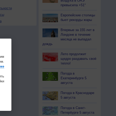
воздуха в ОАЭ
превысила +51°
льности
осы
Европейские столицы
бьют рекорды жары
а
Впервые за 155 лет в
Лондоне в течение
месяца не выпадал
дождь
Лето продолжит
шим
щедро раздавать своё
ем.
тепло!
ике
Погода в
ить
Екатеринбурге 5
ки
августа
Погода в Краснодаре
5 августа
Погода в Санкт-
Петербурге 5 августа