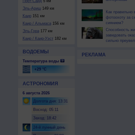
Порт-Саид
5 км
Эль-Ариш
149 км
Как правильно 
Каир
151 км
фотоохоту за с
сиянием?
Каир / Альмаса
156 км
Способность ж
Эль-Гора
177 км
завидовать ока
Каир / Каир-Уэст
182 км
сильно преувел
ВОДОЕМЫ
РЕКЛАМА
Температура воды
+29 °C
АСТРОНОМИЯ
6 августа 2026
Долгота дня: 13:31
Восход: 05:11
Заход: 18:42
24-й лунный день