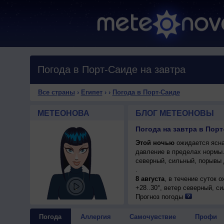
Погода в Порт-Саиде на завтра
Все страны
›
Египет
›
›
Погода в Порт-Саиде
МЕТЕОНОВА
БЛОГ МЕТЕОНОВЫ
Погода на завтра в Порт
Этой ночью
ожидается ясна
давление в пределах нормы
северный, сильный, порывы 
.
8 августа
, в течение суток 
+28..30°, ветер северный, с
Прогноз погоды
Погода
Аллергия
Самочувствие
Профи