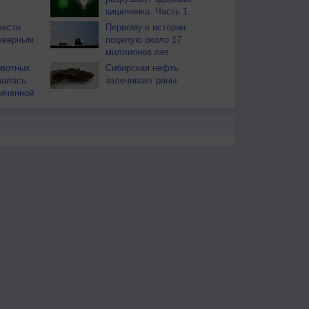
кишечника. Часть 1
вести
Первому в истории
еверным
поцелую около 17
миллионов лет
ивотных
Сибирская нефть
залась
залечивает раны
иченной