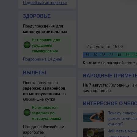
Подробный автопрогноз
ЗДОРОВЬЕ
Предупреждения для
метеочувствительных
Нет причин для
ухудшения
самочувствия
Подробно на 14 дней
Кликните на погодной карте
ВЫЛЕТЫ
НАРОДНЫЕ ПРИМЕТЫ
Оценка возможных
На 7 августа
: Холодницы, зи
задержек авиарейсов
зима холодная.
по метеоусловиям
на
ближайшие сутки
ИНТЕРЕСНОЕ О ЧЕЛО
Не ожидается
Почему северны
задержек по
цветом отличае
метеоусловиям
южного?
Погода по ближайшим
Чай матча може
аэропортам
аллергикам