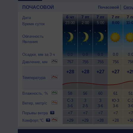
ПОЧАСОВОЙ
Почасовой
Сего
6 чт
7 пт
7 пт
7 пт
7 п
Дата
23:00
2:00
5:00
8:00
11:
Время суток
Облачность
Явления
Осадки, мм за 3 ч
0.0
0.0
0.0
0.0
0.
Давление, мм
757
755
755
756
75
+28
+28
+27
+27
+2
Температура
Влажность, %
58
56
60
61
51
С-З
З
З
Ю-З
С-
Ветер, метр/с
3-6
2-5
3-6
3-6
3-
Порывы ветра
<7
<7
<7
<7
<7
Комфорт,°C
+29
+29
+28
+28
+3