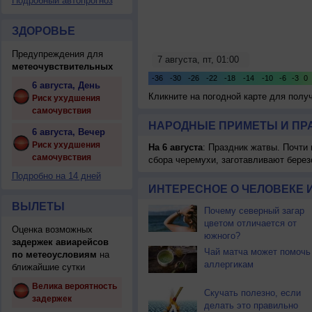
Подробный автопрогноз
ЗДОРОВЬЕ
Предупреждения для
метеочувствительных
6 августа, День
Кликните на погодной карте для пол
Риск ухудшения
самочувствия
НАРОДНЫЕ ПРИМЕТЫ И ПР
6 августа, Вечер
Риск ухудшения
На 6 августа
: Праздник жатвы. Почти
самочувствия
сбора черемухи, заготавливают берез
Подробно на 14 дней
ИНТЕРЕСНОЕ О ЧЕЛОВЕКЕ 
ВЫЛЕТЫ
Почему северный загар
цветом отличается от
Оценка возможных
южного?
задержек авиарейсов
Чай матча может помочь
по метеоусловиям
на
аллергикам
ближайшие сутки
Велика вероятность
Скучать полезно, если
задержек
делать это правильно