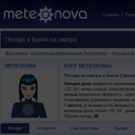
Главная
Пои
Погода в Банги на завтра
Все страны
›
Центрально-Африканская Республика
›
›
Погода в Б
МЕТЕОНОВА
БЛОГ МЕТЕОНОВЫ
Погода на завтра в Банги ( Цен
Сегодня днем
ожидается переменная 
+32..34°, ветер слабый. Атмосферное
ночью
переменная облачность, неболь
Атмосферное давление в пределах н
7 августа
, в течение суток ожидаетс
возможна гроза; ночью +22..24°, днем
Прогноз погоды
Погода
Аллергия
Самочувствие
Профи