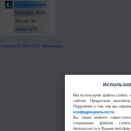
23-й лунный день
Посл.четв. 06/08
Восход: Не
восходит
Заход: 11:51
Copyright © 2009-2026, Метеонова
Использов
Мы используем файлы cookie, 
сайтом. Продолжая просмотр
Подробнее о том, как мы обраб
конфиденциальности
.
Вы также можете самостояте
сохранение файлов cookie
безопасности в Вашем веб-брау