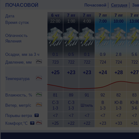
ПОЧАСОВОЙ
Почасовой
Сегодня
Зав
6 чт
7 пт
7 пт
7 пт
7 пт
7 пт
Дата
22:00
1:00
4:00
7:00
10:00
13:0
Время суток
Облачность
Явления
Осадки, мм за 3 ч
0.1
0.5
0.1
0.9
2.8
5.6
Давление, мм
723
722
722
724
724
722
+25
+23
+23
+24
+28
+27
Температура
Влажность, %
81
89
91
92
82
83
С-З
С-З
В
Ю-В
Ю-В
Ветер, метр/с
Штиль
1-3
1-3
1-3
1-3
3-6
Порывы ветра
<7
<7
<7
<7
<7
<7
Комфорт,°C
+25
+22
+22
+23
+33
+31