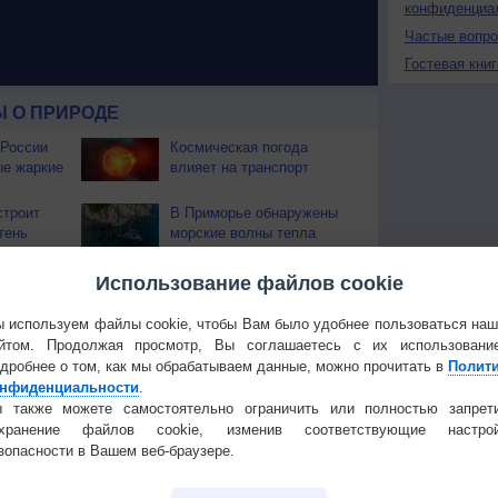
конфиденциа
Частые вопр
Гостевая книг
 О ПРИРОДЕ
 России
Космическая погода
ые жаркие
влияет на транспорт
строит
В Приморье обнаружены
тень
морские волны тепла
 охватили
Использование файлов cookie
 используем файлы cookie, чтобы Вам было удобнее пользоваться на
йтом. Продолжая просмотр, Вы соглашаетесь с их использовани
дробнее о том, как мы обрабатываем данные, можно прочитать в
Полит
Температура
Облачность
Осадки
нфиденциальности
.
 также можете самостоятельно ограничить или полностью запрет
охранение файлов cookie, изменив соответствующие настрой
зопасности в Вашем веб-браузере.