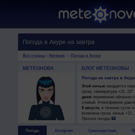
Погода в Акуре на завтра
Все страны
›
Нигерия
›
›
Погода в Акуре
МЕТЕОНОВА
БЛОГ МЕТЕОНОВЫ
Погода на завтра в Акур
Этой ночью
ожидается пере
гроза, температура +21..23
днем
переменная облачность
слабый. Атмосферное давлен
8 августа
, в течение суток 
возможна гроза; ночью +21..
Прогноз погоды
Погода
Аллергия
Самочувствие
П