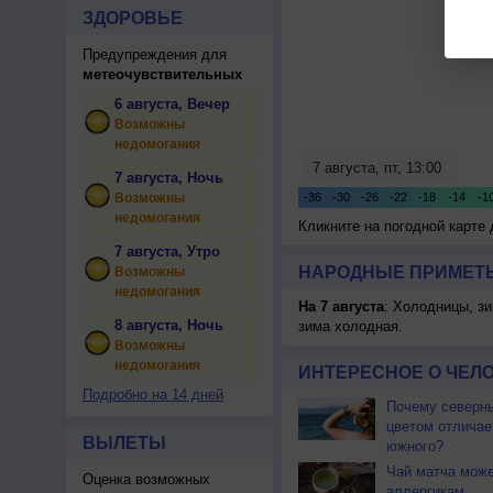
ЗДОРОВЬЕ
Предупреждения для
метеочувствительных
6 августа, Вечер
Возможны
недомогания
7 августа, Ночь
Возможны
недомогания
Кликните на погодной карте
7 августа, Утро
НАРОДНЫЕ ПРИМЕТЫ
Возможны
недомогания
На 7 августа
: Холодницы, зи
8 августа, Ночь
зима холодная.
Возможны
недомогания
ИНТЕРЕСНОЕ О ЧЕЛО
Подробно на 14 дней
Почему северны
цветом отличае
ВЫЛЕТЫ
южного?
Чай матча може
Оценка возможных
аллергикам