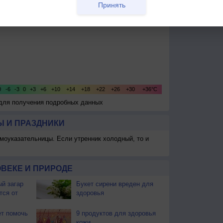
Принять
 для получения подробных данных
 И ПРАЗДНИКИ
моуказательницы. Если утренник холодный, то и
ВЕКЕ И ПРИРОДЕ
й загар
Букет сирени вреден для
тся от
здоровья
т помочь
9 продуктов для здоровья
кожи