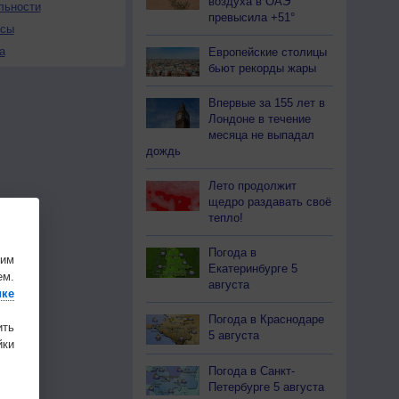
воздуха в ОАЭ
льности
превысила +51°
осы
а
Европейские столицы
бьют рекорды жары
Впервые за 155 лет в
Лондоне в течение
месяца не выпадал
дождь
Лето продолжит
щедро раздавать своё
тепло!
Погода в
шим
Екатеринбурге 5
ем.
августа
ике
Погода в Краснодаре
ить
5 августа
ки
Погода в Санкт-
Петербурге 5 августа