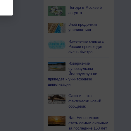
Погода в Москве 5
августа
Зной продолжит
усиливаться
Изменение климата
России происходит
очень быстро
Извержение
супервулкана
Йеллоустоун не
приведёт к уничтожению
цивилизации
Слизни – это
фактически новый
борщевик
Эль-Ниньо может
стать самым сильным
за последние 150 лет