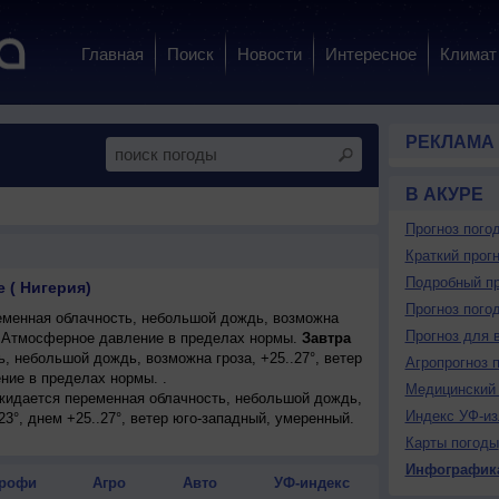
Главная
Поиск
Новости
Интересное
Климат
РЕКЛАМА
В АКУРЕ
Прогноз пого
Краткий прогн
Подробный пр
е ( Нигерия)
Прогноз пого
менная облачность, небольшой дождь, возможна
Прогноз для 
°. Атмосферное давление в пределах нормы.
Завтра
, небольшой дождь, возможна гроза, +25..27°, ветер
Агропрогноз 
ие в пределах нормы. .
Медицинский 
ожидается переменная облачность, небольшой дождь,
Индекс УФ-из
23°, днем +25..27°, ветер юго-западный, умеренный.
Карты погоды
Инфографик
рофи
Агро
Авто
УФ-индекс