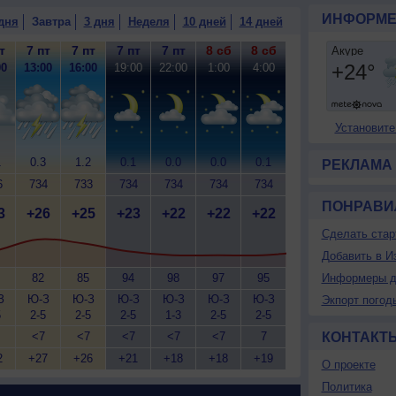
ИНФОРМЕ
дня
Завтра
3 дня
Неделя
10 дней
14 дней
т
7 пт
7 пт
7 пт
7 пт
8 сб
8 сб
00
13:00
16:00
19:00
22:00
1:00
4:00
Установите
1
0.3
1.2
0.1
0.0
0.0
0.1
РЕКЛАМА
6
734
733
734
734
734
734
ПОНРАВИ
3
+26
+25
+23
+22
+22
+22
Сделать стар
Добавить в И
82
85
94
98
97
95
Информеры д
З
Ю-З
Ю-З
Ю-З
Ю-З
Ю-З
Ю-З
Экпорт погод
5
2-5
2-5
2-5
1-3
2-5
2-5
<7
<7
<7
<7
<7
7
КОНТАКТ
2
+27
+26
+21
+18
+18
+19
О проекте
Политика