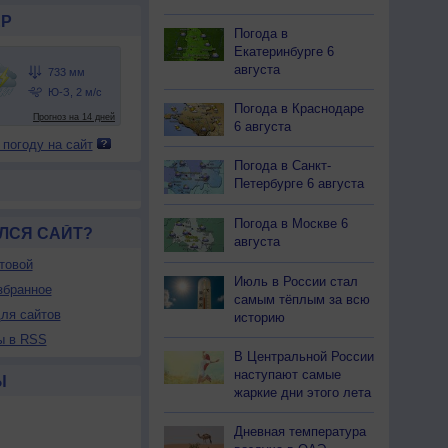
Р
Погода в
Екатеринбурге 6
августа
Погода в Краснодаре
6 августа
 погоду на сайт
Погода в Санкт-
Петербурге 6 августа
Погода в Москве 6
ЛСЯ САЙТ?
августа
товой
Июль в России стал
збранное
самым тёплым за всю
ля сайтов
историю
ы в RSS
В Центральной России
наступают самые
Ы
жаркие дни этого лета
Дневная температура