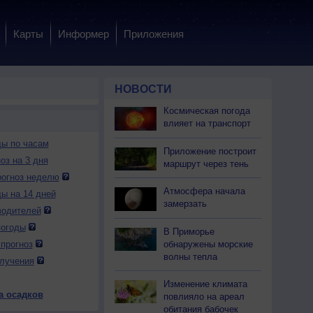
Карты
Информер
Приложения
НОВОСТИ
Космическая погода
влияет на транспорт
ды по часам
Приложение построит
оз на 3 дня
маршрут через тень
огноз неделю
Атмосфера начала
ды на 14 дней
замерзать
водителей
погоды
В Приморье
обнаружены морские
прогноз
волны тепла
лучения
Изменение климата
а осадков
повлияло на ареал
обитания бабочек