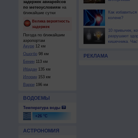
задержек авиарейсов
по метеоусловиям
на
Как избавиться 
ближайшие сутки
колене?
Велика вероятность
задержек
10 привычек, к
Погода по ближайшим
разрушают здо
аэропортам
кишечника. Час
Акуре
12 км
Ошогбо
98 км
РЕКЛАМА
Бенин
113 км
Ибадан
135 км
Илорин
153 км
Варри
196 км
ВОДОЕМЫ
Температура воды
+26 °C
АСТРОНОМИЯ