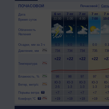
ПОЧАСОВОЙ
Почасовой
Сего
6 чт
7 пт
7 пт
7 пт
7 п
Дата
22:00
1:00
4:00
7:00
10:
Время суток
Облачность
Явления
Осадки, мм за 3 ч
0.3
0.0
0.1
0.0
0.
Давление, мм
734
734
734
735
73
+22
+22
+22
+22
+2
Температура
Влажность, %
98
98
97
97
92
Ю-З
Ю-З
Ю-З
Ю-З
Ю-
Ветер, метр/с
2-5
1-3
1-3
1-3
2-
Порывы ветра
<7
<7
<7
<7
<7
Комфорт,°C
+19
+19
+19
+19
+2