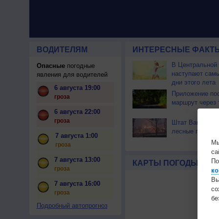
ВОДИТЕЛЯМ
ИНТЕРЕСНЫЕ ФАКТЫ
В Центральной
Опасные
погодные
наступают сам
явления для водителей
дни этого лета
6 августа 19:00
Приложение по
гроза
маршрут через 
6 августа 22:00
гроза
Штат Вашингтон
лесные пожары
7 августа 1:00
Мы
гроза
са
7 августа 13:00
По
КАРТЫ ПОГОДЫ
гроза
ко
Вы
7 августа 16:00
с
гроза
бе
Подробный автопрогноз