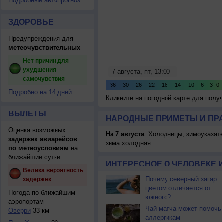
Подробный автопрогноз
ЗДОРОВЬЕ
Предупреждения для
метеочувствительных
Нет причин для
ухудшения
самочувствия
Подробно на 14 дней
Кликните на погодной карте для пол
ВЫЛЕТЫ
НАРОДНЫЕ ПРИМЕТЫ И ПР
Оценка возможных
На 7 августа
: Холодницы, зимоуказат
задержек авиарейсов
зима холодная.
по метеоусловиям
на
ближайшие сутки
ИНТЕРЕСНОЕ О ЧЕЛОВЕКЕ 
Велика вероятность
Почему северный загар
задержек
цветом отличается от
Погода по ближайшим
южного?
аэропортам
Чай матча может помочь
Оверри
33 км
аллергикам