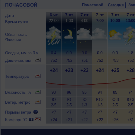
ПОЧАСОВОЙ
Почасовой
Сегодня
Зав
6 чт
7 пт
7 пт
7 пт
7 пт
7 пт
Дата
22:00
1:00
4:00
7:00
10:00
13:0
Время суток
Облачность
Явления
Осадки, мм за 3 ч
0.4
0.0
0.0
0.0
0.0
1.8
Давление, мм
752
752
751
752
753
752
+24
+23
+23
+24
+25
+28
Температура
Влажность, %
93
96
95
94
85
74
Ю
Ю
Ю
Ю-З
Ю-З
Ю-З
Ветер, метр/с
2-5
2-5
1-3
1-3
2-5
2-5
Порывы ветра
<7
<7
<7
<7
<7
<7
Комфорт,°C
+24
+21
+22
+22
+26
+31