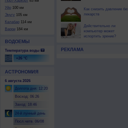
Порт-Харкорт
83 км
Уйо
100 км
Как снизить давление бе
лекарств
Энугу
105 км
Калабар
114 км
Действительно ли
Варри
184 км
компьютер может
испортить зрение?
ВОДОЕМЫ
РЕКЛАМА
Температура воды
+26 °C
АСТРОНОМИЯ
6 августа 2026
Долгота дня: 12:20
Восход: 06:26
Заход: 18:46
24-й лунный день
Посл.четв. 06/08