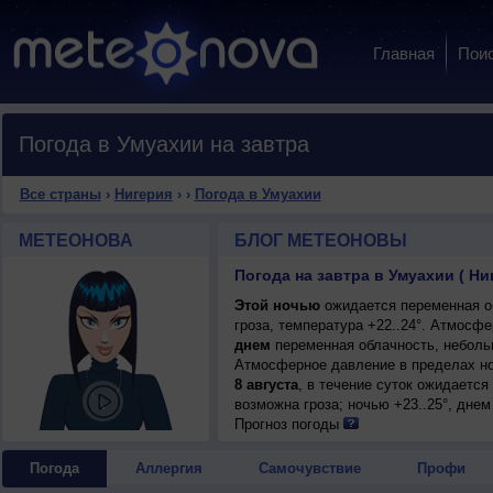
Главная
Пои
Погода в Умуахии на завтра
Все страны
›
Нигерия
›
›
Погода в Умуахии
МЕТЕОНОВА
БЛОГ МЕТЕОНОВЫ
Погода на завтра в Умуахии ( Ни
Этой ночью
ожидается переменная о
гроза, температура +22..24°. Атмосф
днем
переменная облачность, небольш
Атмосферное давление в пределах но
8 августа
, в течение суток ожидаетс
возможна гроза; ночью +23..25°, днем
Прогноз погоды
Погода
Аллергия
Самочувствие
Профи