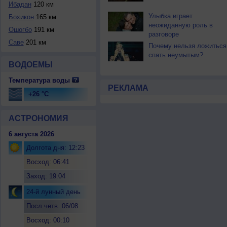
Ибадан
120 км
Улыбка играет
Бохикон
165 км
неожиданную роль в
Ошогбо
191 км
разговоре
Саве
201 км
Почему нельзя ложиться
спать неумытым?
ВОДОЕМЫ
Температура воды
РЕКЛАМА
+26 °C
АСТРОНОМИЯ
6 августа 2026
Долгота дня: 12:23
Восход: 06:41
Заход: 19:04
24-й лунный день
Посл.четв. 06/08
Восход: 00:10