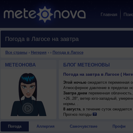
Главная
Пои
Погода в Лагосе на завтра
Все страны
›
Нигерия
›
›
Погода в Лагосе
МЕТЕОНОВА
БЛОГ МЕТЕОНОВЫ
Погода на завтра в Лагосе ( Ниг
Этой ночью
ожидается переменная об
Атмосферное давление в пределах но
Завтра днем
переменная облачность,
+26..28°, ветер юго-западный, умере
нормы. .
8 августа
, в течение суток ожидаетс
ночью и днем +25..27°, ветер юго-зап
Прогноз погоды
Погода
Аллергия
Самочувствие
Профи