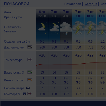
ПОЧАСОВОЙ
Почасовой
Сегодня
Зав
6 чт
7 пт
7 пт
7 пт
7 пт
7 пт
Дата
22:00
1:00
4:00
7:00
10:00
13:0
Время суток
Облачность
Явления
Осадки, мм за 3 ч
0.0
0.1
0.3
0.5
0.6
1.1
Давление, мм
760
760
759
760
761
760
+26
+26
+26
+26
+27
+27
Температура
Влажность, %
83
84
85
85
75
75
Ю
Ю
Ю-З
Ю-З
Ю-З
Ю
Ветер, метр/с
3-6
3-6
3-6
3-6
3-6
5-9
Порывы ветра
7
7
<7
<7
<7
7
Комфорт,°C
+28
+28
+27
+27
+30
+30