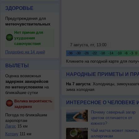
ЗДОРОВЬЕ
Предупреждения для
метеочувствительных
Нет причин для
ухудшения
самочувствия
Подробно на 14 дней
Кликните на погодной карте для пол
ВЫЛЕТЫ
НАРОДНЫЕ ПРИМЕТЫ И ПР
Оценка возможных
задержек авиарейсов
На 7 августа
: Холодницы, зимоуказат
по метеоусловиям
на
зима холодная.
ближайшие сутки
Велика вероятность
ИНТЕРЕСНОЕ О ЧЕЛОВЕКЕ 
задержек
Почему северный загар
Погода по ближайшим
цветом отличается от
аэропортам
южного?
Лагос
15 км
Чай матча может помочь
Котону
111 км
аллергикам