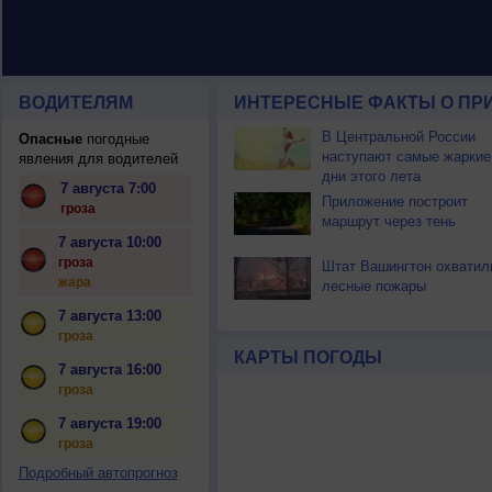
ВОДИТЕЛЯМ
ИНТЕРЕСНЫЕ ФАКТЫ О ПР
В Центральной России
Опасные
погодные
наступают самые жаркие
явления для водителей
дни этого лета
7 августа 7:00
Приложение построит
гроза
маршрут через тень
7 августа 10:00
гроза
Штат Вашингтон охватил
жара
лесные пожары
7 августа 13:00
гроза
КАРТЫ ПОГОДЫ
7 августа 16:00
гроза
7 августа 19:00
гроза
Подробный автопрогноз